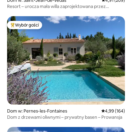
Dom w: Saint-Jean-de-Védas
Średnia ocena: 
4,91 (209)
Resort – urocza mała willa zaprojektowana przez
architekta
Wybór gości
Najpopularniejsze z kategorii Wybór gości
Dom w: Pernes-les-Fontaines
Średnia ocena: 
4,99 (164)
Dom z drzewami oliwnymi – prywatny basen – Prowansja