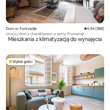
Dom w: Fontvieille
Średnia ocena: 4
4,94 (398)
Uroczy dom z charakterem w sercu Prowansji
Mieszkania z klimatyzacją do wynajęcia
Wybór gości
Najpopularniejsze z kategorii Wybór gości