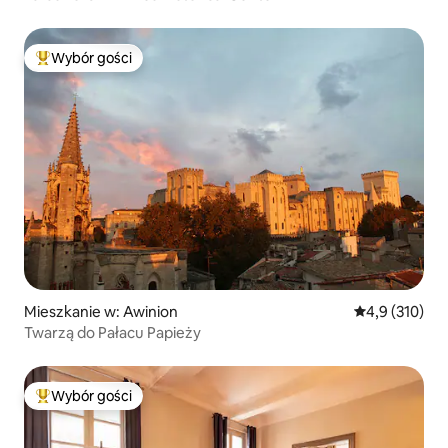
Wybór gości
Najpopularniejsze z kategorii Wybór gości
Mieszkanie w: Awinion
Średnia ocena:
4,9 (310)
Twarzą do Pałacu Papieży
Wybór gości
Najpopularniejsze z kategorii Wybór gości