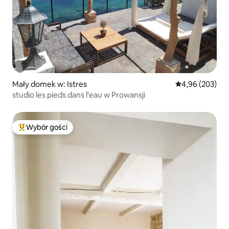
Mały domek w: Istres
Średnia ocena: 
4,96 (203)
studio les pieds dans l'eau w Prowansji
Wybór gości
Najpopularniejsze z kategorii Wybór gości