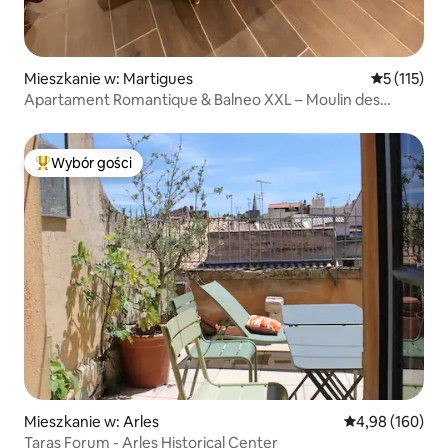
Mieszkanie w: Martigues
Średnia ocen
5 (115)
Apartament Romantique & Balneo XXL – Moulin des
Rêves
Wybór gości
Najpopularniejsze z kategorii Wybór gości
Mieszkanie w: Arles
Średnia ocena: 
4,98 (160)
Taras Forum - Arles Historical Center