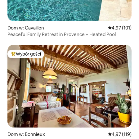
Dom w: Cavaillon
Średnia ocena: 
4,97 (101)
Peaceful Family Retreat in Provence + Heated Pool
Wybór gości
Najpopularniejsze z kategorii Wybór gości
Dom w: Bonnieux
Średnia ocena: 
4,97 (119)