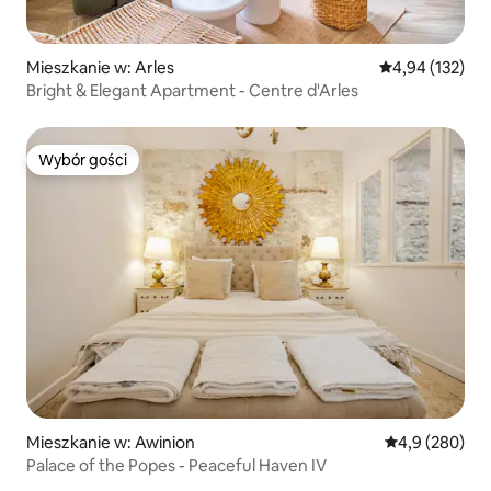
Mieszkanie w: Arles
Średnia ocena: 
4,94 (132)
Bright & Elegant Apartment - Centre d'Arles
Wybór gości
Wybór gości
Mieszkanie w: Awinion
Średnia ocena:
4,9 (280)
Palace of the Popes - Peaceful Haven IV