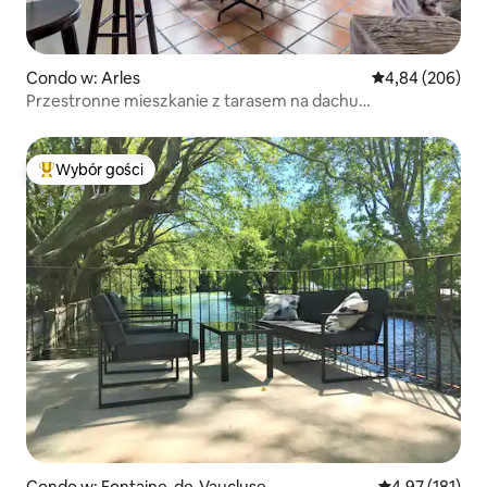
Condo w: Arles
Średnia ocena: 4
4,84 (206)
Przestronne mieszkanie z tarasem na dachu
w historycznym Arles
Wybór gości
Najpopularniejsze z kategorii Wybór gości
Condo w: Fontaine-de-Vaucluse
Średnia ocena: 
4,97 (181)