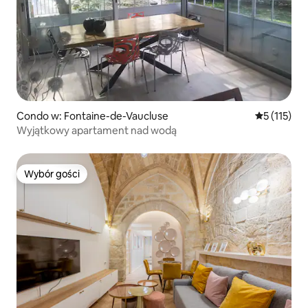
Condo w: Fontaine-de-Vaucluse
Średnia ocen
5 (115)
Wyjątkowy apartament nad wodą
Wybór gości
Wybór gości