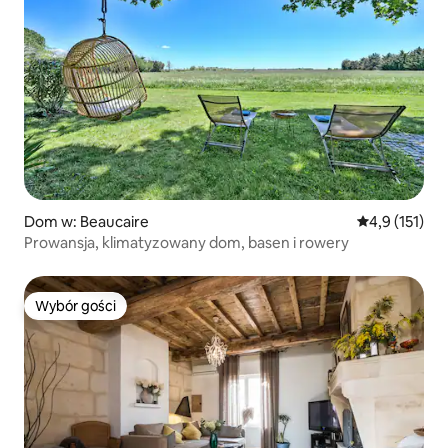
Dom w: Beaucaire
Średnia ocena:
4,9 (151)
Prowansja, klimatyzowany dom, basen i rowery
Wybór gości
Wybór gości