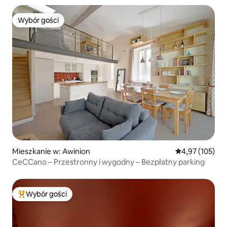
Wybór gości
Wybór gości
Mieszkanie w: Awinion
Średnia ocena: 
4,97 (105)
CeCCano – Przestronny i wygodny – Bezpłatny parking
Wybór gości
Najpopularniejsze z kategorii Wybór gości