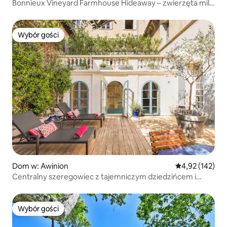
Bonnieux Vineyard Farmhouse Hideaway – zwierzęta mile
widziane
Wybór gości
Wybór gości
Dom w: Awinion
Średnia ocena: 
4,92 (142)
Centralny szeregowiec z tajemniczym dziedzińcem i
basenem
Wybór gości
Wybór gości