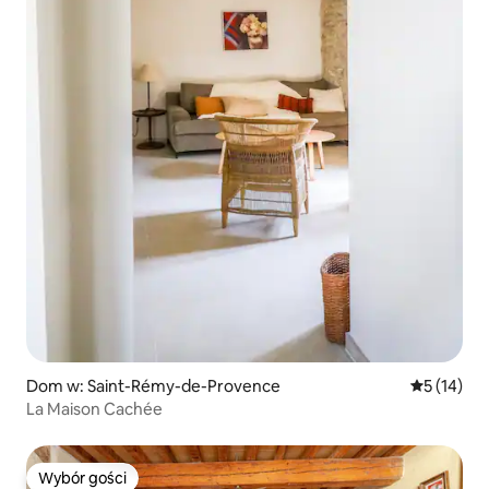
Dom w: Saint-Rémy-de-Provence
Średnia oce
5 (14)
La Maison Cachée
Wybór gości
Wybór gości