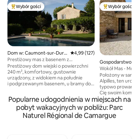
Wybór gości
Wybór gości
Najpopularniejsze z kategorii Wybór gości
Najpopularniejsze
Dom w: Caumont-sur-Dura
Średnia ocena: 4,99 na 5, liczba 
4,99 (127)
nce
Prestiżowy mas z basenem z
Gospodarstwo agr
podgrzewaną wodą
Prestiżowy dom wiejski o powierzchni
czne w: Mouriès
Wokół Mas - Mój 
240 m², komfortowy, gustownie
Położony w samy
urządzony, z widokiem na południe
Alpilles, ten uroc
i podgrzewanym basenem, u bramy do
typowo prowansal
Luberon. Idealne miejsce, z którego
Cię swoim komfor
można zwiedzać Isle sur la Sorgue,
Popularne udogodnienia w miejscach na
kawałek raju w p
Gordes, Fontaines de Vaucluse i Awinion.
MAS. Położony na
pobyt wakacyjnych w pobliżu: Parc
W zaprojektowanym parku znajduje się
gospodarstwa roln
piękny trawnik, drzewa oliwne, symbole
Naturel Régional de Camargue
łąkami tak daleko, 
Prowansji i boisko do gry w bocce.
w zależności od p
Jesienią podczas wieczorów
sąsiadów. Docenic
z przyjaciółmi i rodziną będzie Ci
i bliskość wiosek A
towarzyszył prawdziwy kominek.