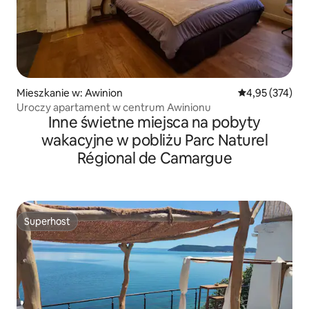
Mieszkanie w: Awinion
Średnia ocena: 
4,95 (374)
Uroczy apartament w centrum Awinionu
Inne świetne miejsca na pobyty
wakacyjne w pobliżu Parc Naturel
Régional de Camargue
Superhost
Superhost