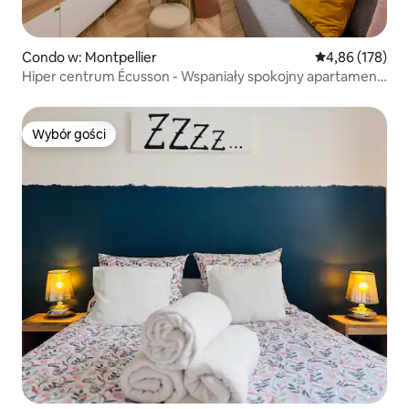
Condo w: Montpellier
Średnia ocena: 
4,86 (178)
Hiper centrum Écusson - Wspaniały spokojny apartament
typu T1
Wybór gości
Wybór gości