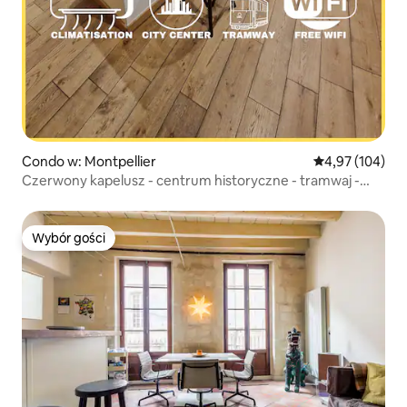
Condo w: Montpellier
Średnia ocena: 
4,97 (104)
Czerwony kapelusz - centrum historyczne - tramwaj -
klimatyzacja
Wybór gości
Wybór gości