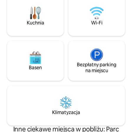
Rémy, Les Baux d
Podgrzewany basen od kwietnia do
oddalonych o 10 m
października. Dom nie jest
samochodem. Odk
przeznaczony do organizowania imprez
znajdujący się 100 
Kuchnia
Wi-Fi
Bezpłatny parking
Basen
na miejscu
Klimatyzacja
Inne ciekawe miejsca w pobliżu: Parc