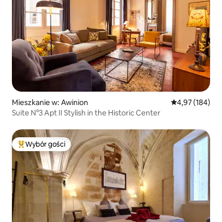
Mieszkanie w: Awinion
Średnia ocena: 
4,97 (184)
Suite N°3 Apt II Stylish in the Historic Center
Wybór gości
Najpopularniejsze z kategorii Wybór gości