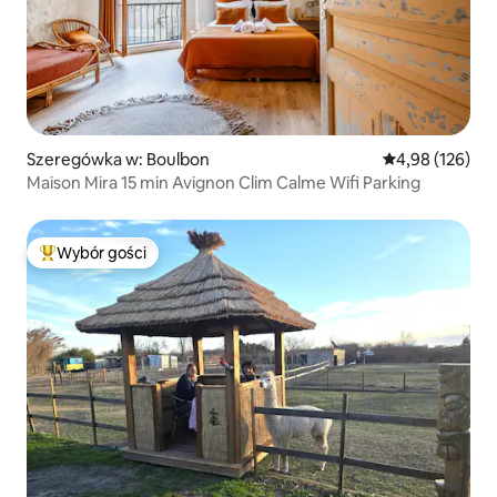
Szeregówka w: Boulbon
Średnia ocena: 
4,98 (126)
Maison Mira 15 min Avignon Clim Calme Wifi Parking
Wybór gości
Najpopularniejsze z kategorii Wybór gości