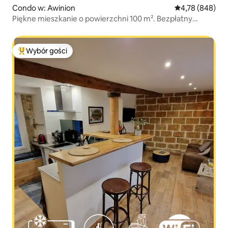
Condo w: Awinion
Średnia ocena: 
4,78 (848)
Piękne mieszkanie o powierzchni 100 m². Bezpłatny
prywatny parking.
Wybór gości
Najpopularniejsze z kategorii Wybór gości