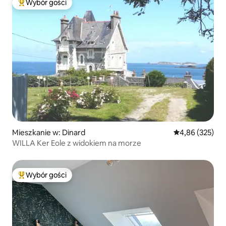
Wybór gości
Najpopularniejsze z kategorii Wybór gości
Mieszkanie w: Dinard
Średnia ocena: 
4,86 (325)
WILLA Ker Eole z widokiem na morze
Wybór gości
Najpopularniejsze z kategorii Wybór gości