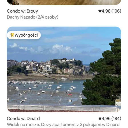
Condo w: Erquy
Średnia ocena: 
4,98 (106)
Dachy Nazado (2/4 osoby)
Wybór gości
Najpopularniejsze z kategorii Wybór gości
Condo w: Dinard
Średnia ocena: 
4,96 (184)
Widok na morze. Duży apartament z 3 pokojami w Dinard