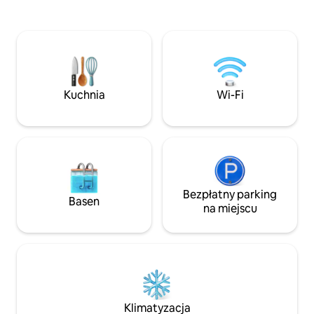
66 m². W pełni wyposażony i
do morza i plaży n
komfortowy: • Apartament z łóżkiem
Marzenie o wyjści
typu King Size (180 x 200) i pościelą
wzdłuż wybrzeża l
premium • Dwuosobowa wanna
Kajak dwuosobow
z hydromasażem i sufitem z efektem
gwiaździstego nieba • Sekretny pokój ze
stołem do masażu i sauną • Salon
Kuchnia
Wi-Fi
z kominkiem parowym i telewizorem
Smart TV • Łazienka z podwójną kabiną
prysznicową • Sofa Tantra
Bezpłatny parking
Basen
na miejscu
Klimatyzacja