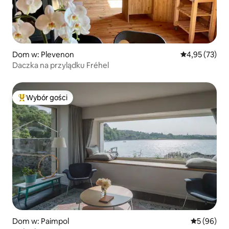
Dom w: Plevenon
Średnia ocena:
4,95 (73)
Daczka na przylądku Fréhel
Wybór gości
Najpopularniejsze z kategorii Wybór gości
Dom w: Paimpol
Średnia oce
5 (96)