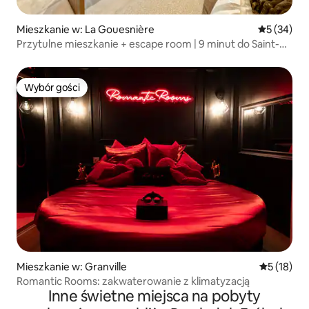
Mieszkanie w: La Gouesnière
Średnia oce
5 (34)
Przytulne mieszkanie + escape room | 9 minut do Saint-
Malo
Wybór gości
Wybór gości
Mieszkanie w: Granville
Średnia oce
5 (18)
Romantic Rooms: zakwaterowanie z klimatyzacją
Inne świetne miejsca na pobyty