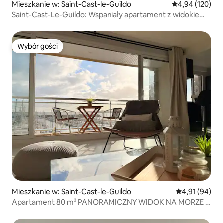
Mieszkanie w: Saint-Cast-le-Guildo
Średnia ocena: 
4,94 (120)
Saint-Cast-Le-Guildo: Wspaniały apartament z widokiem
na morze
Wybór gości
Wybór gości
Mieszkanie w: Saint-Cast-le-Guildo
Średnia ocena:
4,91 (94)
Apartament 80 m² PANORAMICZNY WIDOK NA MORZE 3
pokoje - Wi-Fi