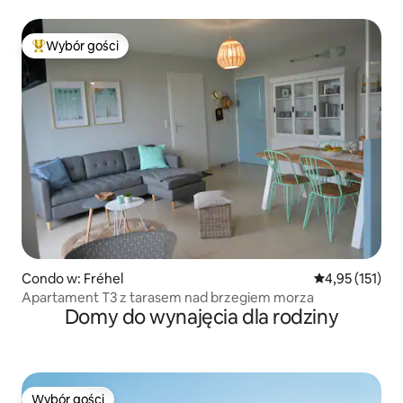
Wybór gości
Najpopularniejsze z kategorii Wybór gości
Condo w: Fréhel
Średnia ocena: 
4,95 (151)
Apartament T3 z tarasem nad brzegiem morza
Domy do wynajęcia dla rodziny
Wybór gości