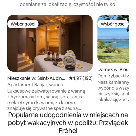
oceniane za lokalizację, czystość i nie tylko.
Wybór gości
Wybór gości
Wybór gości
Wybór gości
Domek w: Ploubaz
Dom rybacki i wsp
Mieszkanie w: Saint-Aubin-
Średnia ocena: 4,97 na 5, liczba 
4,97 (192)
💙
Nasz kamienny dom
d'Aubigné
Apartament Banjar, wanna
wybór dla wszystk
z hydromasażem, sauna i sekretne
Luksusowe zakwaterowanie z wanną
cieszyć się spokoj
pomieszczenie
z hydromasażem, sauną, sofą tantra
lokalizacji, zosta
i sekretnymi drzwiami, za którymi
z wielką miłością. 
znajduje się prywatne spa z sauną
pierwszej linii prz
Popularne udogodnienia w miejscach na
i stołem do masażu Podaruj sobie
widokiem na połudn
relaksujący wypoczynek w tym
pobyt wakacyjnych w pobliżu: Przylądek
wyjątkowym otocz
wspaniałym, inspirowanym Bali miejscu
dech w piersiach w
Fréhel
na pobyt dla dwóch osób o powierzchni
bezpośrednim i 