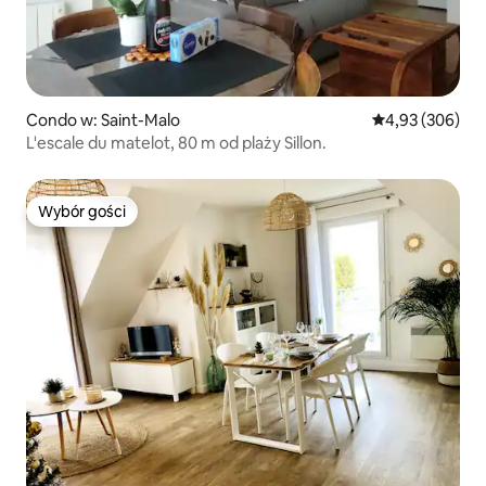
Condo w: Saint-Malo
Średnia ocena: 
4,93 (306)
L'escale du matelot, 80 m od plaży Sillon.
Wybór gości
Wybór gości