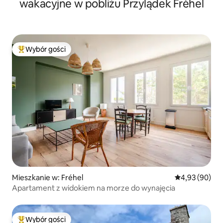
wakacyjne w pobliżu Przylądek Fréhel
Wybór gości
Najpopularniejsze z kategorii Wybór gości
Mieszkanie w: Fréhel
Średnia ocena:
4,93 (90)
Apartament z widokiem na morze do wynajęcia
Wybór gości