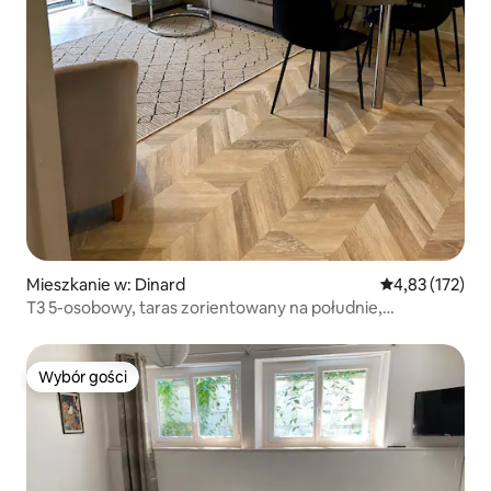
Mieszkanie w: Dinard
Średnia ocena: 
4,83 (172)
T3 5-osobowy, taras zorientowany na południe,
klimatyzacja, Green'up
Wybór gości
Wybór gości