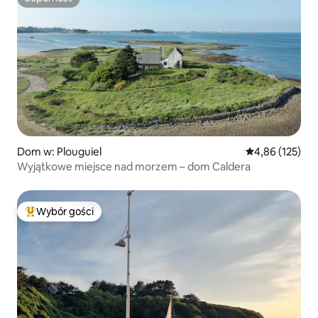
Superhost
Dom w: Plouguiel
Średnia ocena: 
4,86 (125)
Wyjątkowe miejsce nad morzem – dom Caldera
Wybór gości
Najpopularniejsze z kategorii Wybór gości