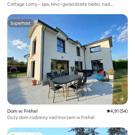
Cottage Lomy – spa, kino i gwiaździste niebo, nad
morzem
Superhost
Superhost
Dom w: Fréhel
Średnia ocena:
4,91 (54)
Duży dom rodzinny nad morzem w Frehel