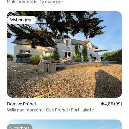
Małe domy arin, Ty mam goz
Wybór gości
Wybór gości
Dom w: Fréhel
Średnia ocena:
4,86 (99)
Willa nad morzem - Cap Frehel / Fort Lalatte
Superhost