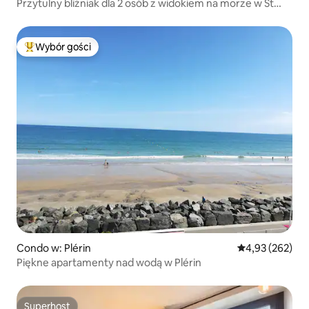
Przytulny bliźniak dla 2 osób z widokiem na morze w St
Malo
Wybór gości
Najpopularniejsze z kategorii Wybór gości
Condo w: Plérin
Średnia ocena: 
4,93 (262)
Piękne apartamenty nad wodą w Plérin
Superhost