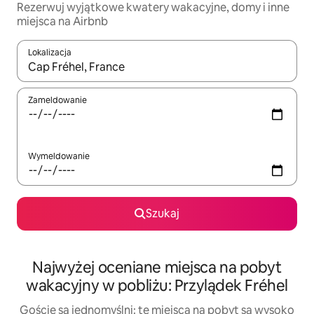
Rezerwuj wyjątkowe kwatery wakacyjne, domy i inne
miejsca na Airbnb
Lokalizacja
Gdy wyniki będą dostępne, możesz poruszać się po nich za pom
Zameldowanie
Wymeldowanie
Szukaj
Najwyżej oceniane miejsca na pobyt
wakacyjny w pobliżu: Przylądek Fréhel
Goście są jednomyślni: te miejsca na pobyt są wysoko