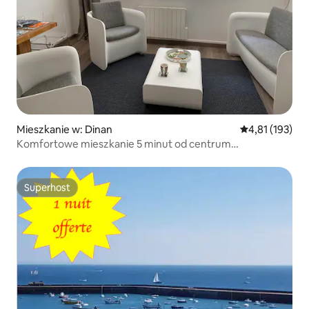
Mieszkanie w: Dinan
Średnia ocena: 
4,81 (193)
Komfortowe mieszkanie 5 minut od centrum
historycznego
Superhost
Superhost