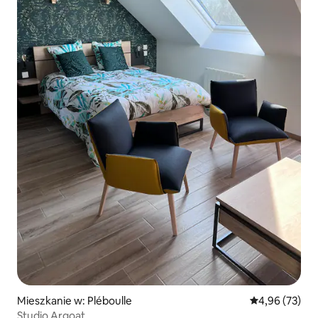
Mieszkanie w: Pléboulle
Średnia ocena:
4,96 (73)
Studio Argoat