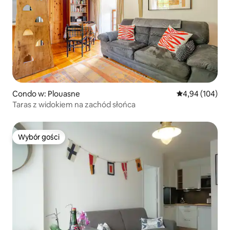
Condo w: Plouasne
Średnia ocena: 
4,94 (104)
Taras z widokiem na zachód słońca
Wybór gości
Wybór gości