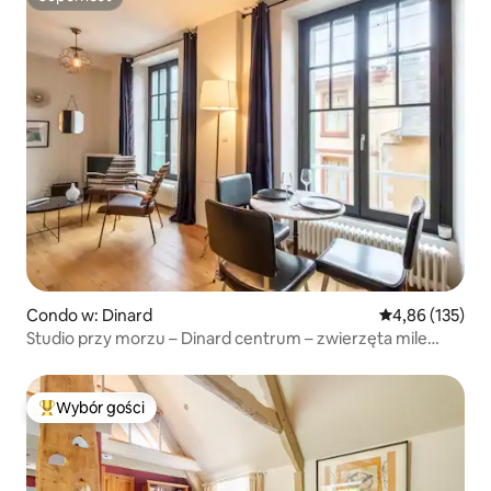
Superhost
Condo w: Dinard
Średnia ocena: 
4,86 (135)
Studio przy morzu – Dinard centrum – zwierzęta mile
widziane
Wybór gości
Najpopularniejsze z kategorii Wybór gości