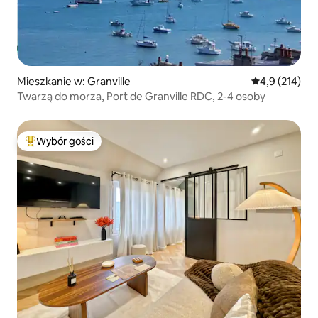
Mieszkanie w: Granville
Średnia ocena:
4,9 (214)
Twarzą do morza, Port de Granville RDC, 2-4 osoby
Wybór gości
Najpopularniejsze z kategorii Wybór gości