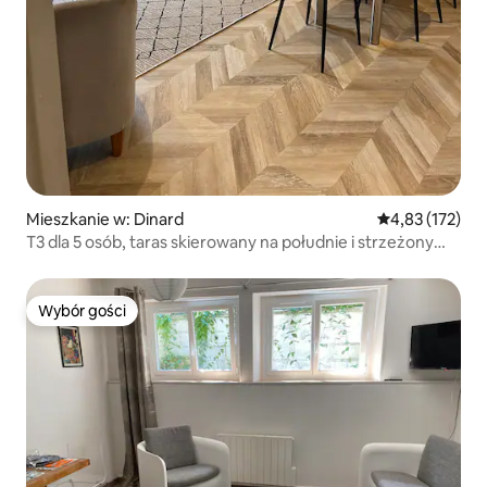
Mieszkanie w: Dinard
Średnia ocena: 
4,83 (172)
T3 dla 5 osób, taras skierowany na południe i strzeżony
parking
Wybór gości
Wybór gości