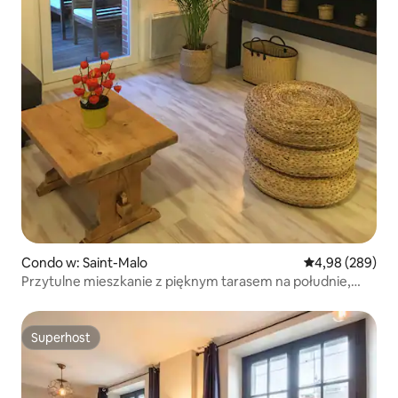
Condo w: Saint-Malo
Średnia ocena: 4
4,98 (289)
Przytulne mieszkanie z pięknym tarasem na południe,
centrum miasta
Superhost
Superhost