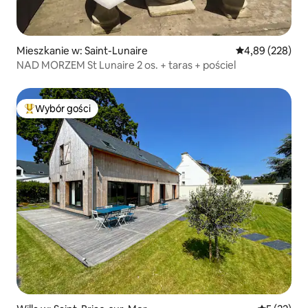
Mieszkanie w: Saint-Lunaire
Średnia ocena: 
4,89 (228)
NAD MORZEM St Lunaire 2 os. + taras + pościel
Wybór gości
Najpopularniejsze z kategorii Wybór gości