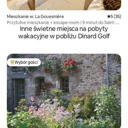
Mieszkanie w: La Gouesnière
Średnia oce
5 (35)
Przytulne mieszkanie + escape room | 9 minut do Saint-
Inne świetne miejsca na pobyty
Malo
wakacyjne w pobliżu Dinard Golf
Wybór gości
Najpopularniejsze z kategorii Wybór gości