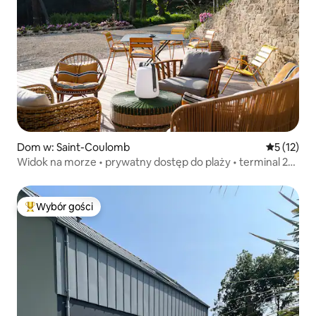
Dom w: Saint-Coulomb
Średnia oce
5 (12)
Widok na morze • prywatny dostęp do plaży • terminal 22
kW
Wybór gości
Najpopularniejsze z kategorii Wybór gości