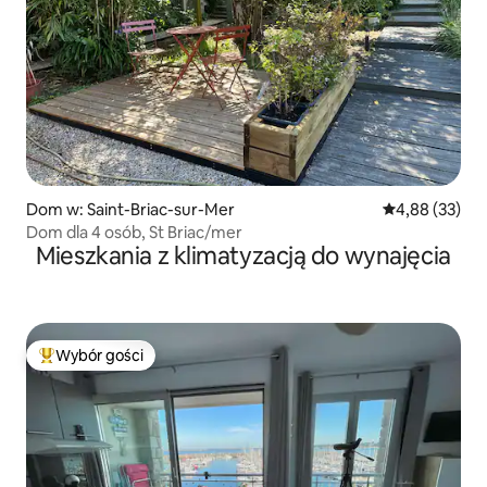
Dom w: Saint-Briac-sur-Mer
Średnia ocena:
4,88 (33)
Dom dla 4 osób, St Briac/mer
Mieszkania z klimatyzacją do wynajęcia
Wybór gości
Najpopularniejsze z kategorii Wybór gości