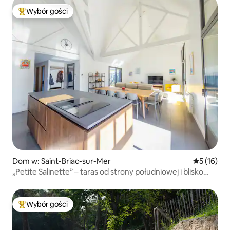
Wybór gości
Najpopularniejsze z kategorii Wybór gości
Dom w: Saint-Briac-sur-Mer
Średnia oce
5 (16)
„Petite Salinette” – taras od strony południowej i blisko
plaży
Wybór gości
Najpopularniejsze z kategorii Wybór gości