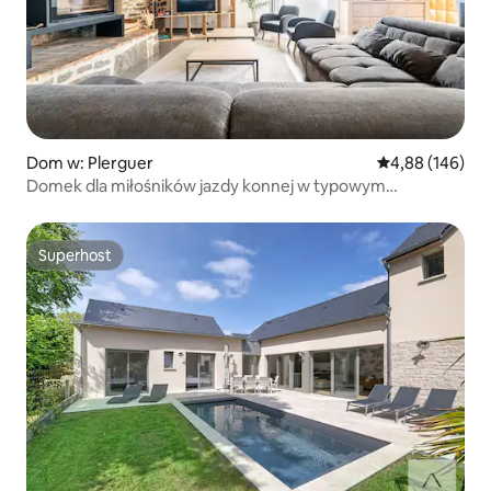
Dom w: Plerguer
Średnia ocena: 
4,88 (146)
Domek dla miłośników jazdy konnej w typowym
bretońskim domu
Superhost
Superhost