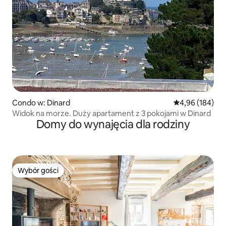
Condo w: Dinard
Średnia ocena: 
4,96 (184)
Widok na morze. Duży apartament z 3 pokojami w Dinard
Domy do wynajęcia dla rodziny
Wybór gości
Wybór gości