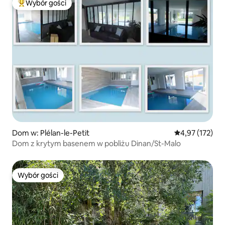
Wybór gości
Najpopularniejsze z kategorii Wybór gości
Dom w: Plélan-le-Petit
Średnia ocena: 
4,97 (172)
Dom z krytym basenem w pobliżu Dinan/St-Malo
Wybór gości
Wybór gości