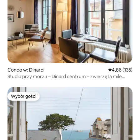
Condo w: Dinard
Średnia ocena: 
4,86 (135)
Studio przy morzu – Dinard centrum – zwierzęta mile
widziane
Wybór gości
Wybór gości