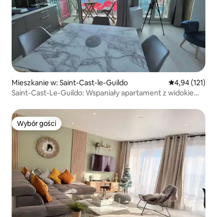
Mieszkanie w: Saint-Cast-le-Guildo
Średnia ocena: 
4,94 (121)
Saint-Cast-Le-Guildo: Wspaniały apartament z widokiem
na morze
Wybór gości
Wybór gości