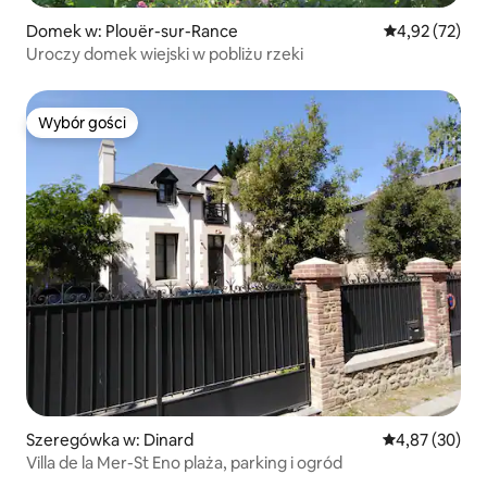
Domek w: Plouër-sur-Rance
Średnia ocena:
4,92 (72)
Uroczy domek wiejski w pobliżu rzeki
Wybór gości
Wybór gości
Szeregówka w: Dinard
Średnia ocena:
4,87 (30)
Villa de la Mer-St Eno plaża, parking i ogród