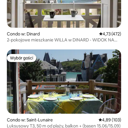
Condo w: Dinard
Średnia ocena: 
4,73 (472)
2-pokojowe mieszkanie WILLA w DINARD - WIDOK NA
MORZE
Wybór gości
Wybór gości
Condo w: Saint-Lunaire
Średnia ocena: 
4,89 (103)
Luksusowy T3, 50 m od plaży, balkon + (basen 15.06/15.09)