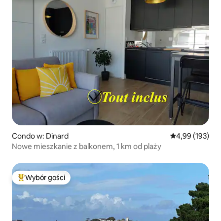
Condo w: Dinard
Średnia ocena: 
4,99 (193)
Nowe mieszkanie z balkonem, 1 km od plaży
Wybór gości
Najpopularniejsze z kategorii Wybór gości