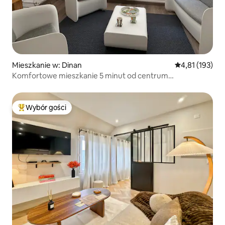
Mieszkanie w: Dinan
Średnia ocena: 
4,81 (193)
Komfortowe mieszkanie 5 minut od centrum
historycznego
Wybór gości
Najpopularniejsze z kategorii Wybór gości