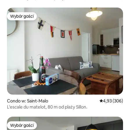
Wybór gości
Wybór gości
Condo w: Saint-Malo
Średnia ocena: 
4,93 (306)
L'escale du matelot, 80 m od plaży Sillon.
Wybór gości
Wybór gości