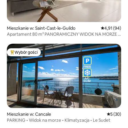
Mieszkanie w: Saint-Cast-le-Guildo
Średnia ocena:
4,91 (94)
Apartament 80 m² PANORAMICZNY WIDOK NA MORZE 3
pokoje - Wi-Fi
Wybór gości
Najpopularniejsze z kategorii Wybór gości
Mieszkanie w: Cancale
Średnia oce
5 (30)
PARKING • Widok na morze • Klimatyzacja • Le Sudet