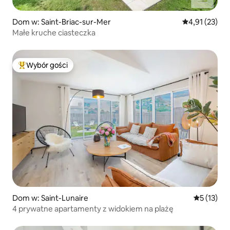
Dom w: Saint-Briac-sur-Mer
Średnia ocena:
4,91 (23)
Małe kruche ciasteczka
Wybór gości
Najpopularniejsze z kategorii Wybór gości
Dom w: Saint-Lunaire
Średnia oce
5 (13)
4 prywatne apartamenty z widokiem na plażę