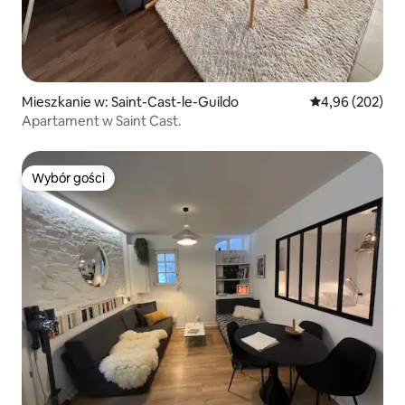
Mieszkanie w: Saint-Cast-le-Guildo
Średnia ocena: 
4,96 (202)
Apartament w Saint Cast.
Wybór gości
Wybór gości