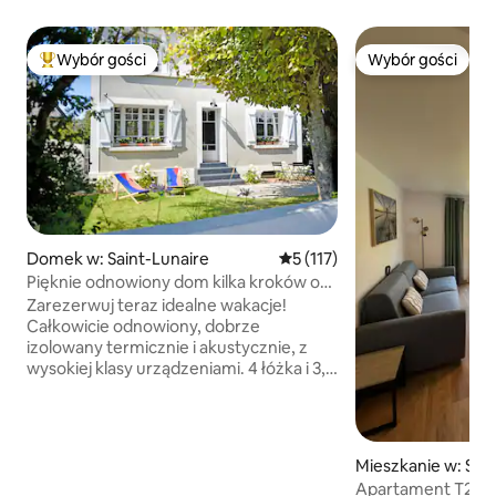
Wybór gości
Wybór gości
Najpopularniejsze z kategorii Wybór gości
Wybór gości
Domek w: Saint-Lunaire
Średnia ocena: 5 na 5, liczba 
5 (117)
Pięknie odnowiony dom kilka kroków od
plaży i Dinard
Zarezerwuj teraz idealne wakacje!
Całkowicie odnowiony, dobrze
izolowany termicznie i akustycznie, z
wysokiej klasy urządzeniami. 4 łóżka i 3,5
łazienki (z wanną) - 5 łóżek (1 z łóżkiem
typu king-size /2 łóżkami typu queen-
size/2 łóżkami pojedynczymi) idealne dla
8 osób. Położony w najlepszym miejscu,
Mieszkanie w: Sain
w pobliżu plaży i miasta, ale w cichej
ur-Mer
Apartament T2 z
okolicy z pięknymi spacerami i ścieżkami