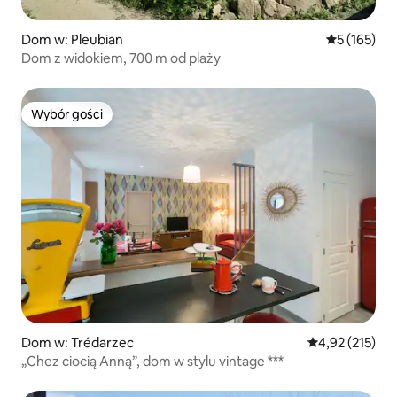
Dom w: Pleubian
Średnia ocen
5 (165)
Dom z widokiem, 700 m od plaży
Wybór gości
Wybór gości
Dom w: Trédarzec
Średnia ocena: 
4,92 (215)
„Chez ciocią Anną”, dom w stylu vintage ***