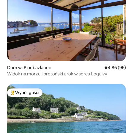
Dom w: Ploubazlanec
Średnia ocena:
4,86 (95)
Widok na morze i bretoński urok w sercu Loguivy
Wybór gości
Najpopularniejsze z kategorii Wybór gości