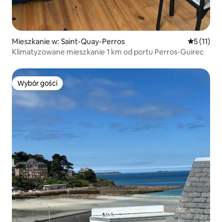
Mieszkanie w: Saint-Quay-Perros
Średnia oc
5 (11)
Klimatyzowane mieszkanie 1 km od portu Perros-Guirec
Wybór gości
Wybór gości