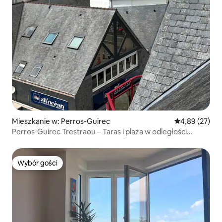
Mieszkanie w: Perros-Guirec
Średnia ocena:
4,89 (27)
Perros‑Guirec Trestraou – Taras i plaża w odległości
spaceru
Wybór gości
Wybór gości