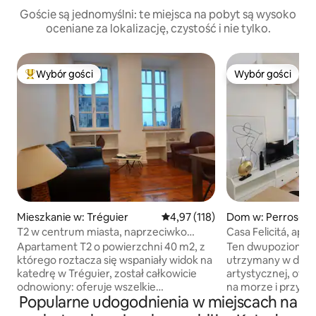
Goście są jednomyślni: te miejsca na pobyt są wysoko
oceniane za lokalizację, czystość i nie tylko.
Wybór gości
Wybór gości
Najpopularniejsze z kategorii Wybór gości
Wybór gości
Mieszkanie w: Tréguier
Średnia ocena: 4,97 na 5, liczba 
4,97 (118)
Dom w: Perros-Gu
T2 w centrum miasta, naprzeciwko
Casa Felicitá, apa
katedry
dwupoziomowy z t
Apartament T2 o powierzchni 40 m2, z
Ten dwupoziomow
morze
którego roztacza się wspaniały widok na
utrzymany w duch
katedrę w Tréguier, został całkowicie
artystycznej, ofer
odnowiony: oferuje wszelkie
na morze i przyro
Popularne udogodnienia w miejscach na
nowoczesne udogodnienia, zachowując
do plaży. Dzięki dwóm luksusowym
urok dawnych czasów. Bezpośredni
apartamentom, spo