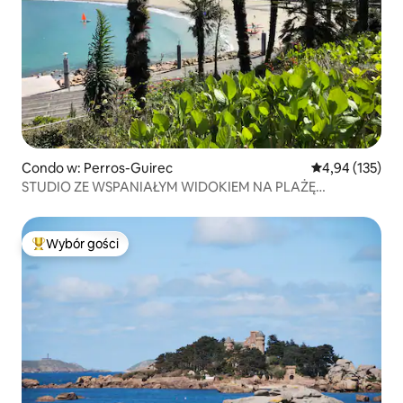
Condo w: Perros-Guirec
Średnia ocena: 
4,94 (135)
STUDIO ZE WSPANIAŁYM WIDOKIEM NA PLAŻĘ
TRESTRAOU
Wybór gości
Najpopularniejsze z kategorii Wybór gości