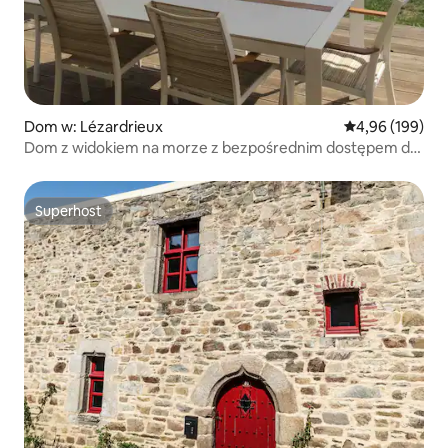
Dom w: Lézardrieux
Średnia ocena: 
4,96 (199)
Dom z widokiem na morze z bezpośrednim dostępem do
plaży i szlaku GR34
Superhost
Superhost