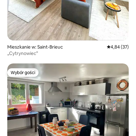
Mieszkanie w: Saint-Brieuc
Średnia ocena:
4,84 (37)
„Cytrynowiec”
Wybór gości
Wybór gości