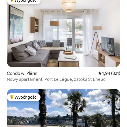
Wybór gości
Najpopularniejsze z kategorii Wybór gości
Condo w: Plérin
Średnia ocena: 
4,94 (321)
Nowy apartament, Port Le Légué, zatoka St Brieuc
Wybór gości
Najpopularniejsze z kategorii Wybór gości