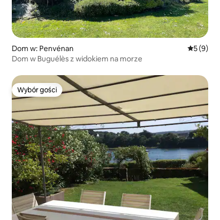
Dom w: Penvénan
Średnia oc
5 (9)
Dom w Buguélès z widokiem na morze
Wybór gości
Wybór gości