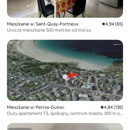
Mieszkanie w: Saint-Quay-Portrieux
Średnia ocena:
4,94 (65)
Urocze mieszkanie 500 metrów od morza
Mieszkanie w: Perros-Guirec
Średnia ocena: 
4,84 (135)
Duży apartament T3, spokojny, centrum miasta, 300 m od
plaży, dla osób niepełnosprawnych ruchowo