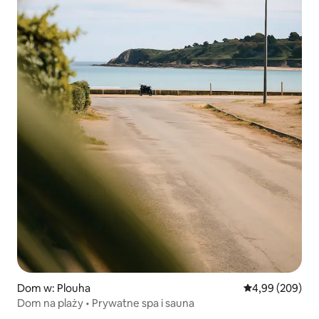
Dom w: Plouha
Średnia ocena: 4
4,99 (209)
Dom na plaży • Prywatne spa i sauna