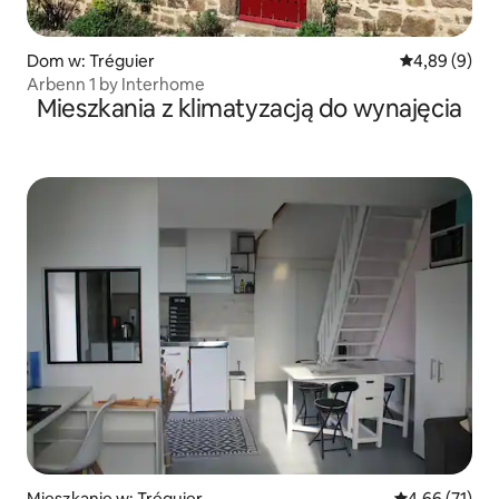
Dom w: Tréguier
Średnia ocena
4,89 (9)
Arbenn 1 by Interhome
Mieszkania z klimatyzacją do wynajęcia
Mieszkanie w: Tréguier
Średnia ocena:
4,66 (71)