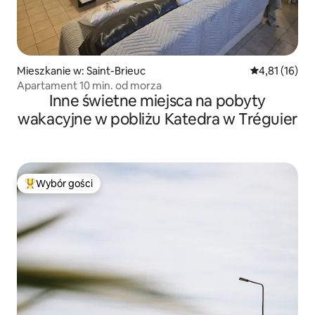
Mieszkanie w: Saint-Brieuc
Średnia ocena:
4,81 (16)
Apartament 10 min. od morza
Inne świetne miejsca na pobyty
wakacyjne w pobliżu Katedra w Tréguier
Wybór gości
Najpopularniejsze z kategorii Wybór gości