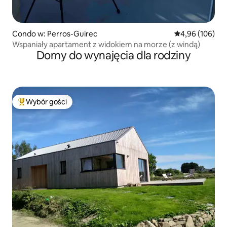
Condo w: Perros-Guirec
Średnia ocena: 
4,96 (106)
Wspaniały apartament z widokiem na morze (z windą)
Domy do wynajęcia dla rodziny
Wybór gości
Najpopularniejsze z kategorii Wybór gości