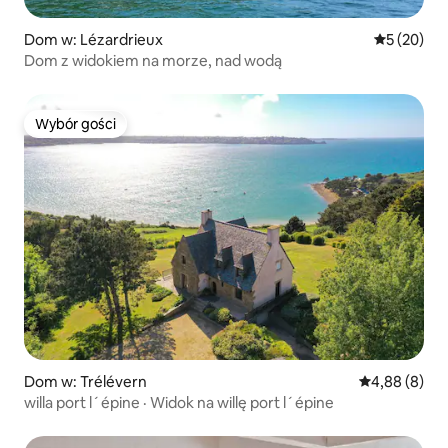
Dom w: Lézardrieux
Średnia oce
5 (20)
Dom z widokiem na morze, nad wodą
Wybór gości
Wybór gości
Dom w: Trélévern
Średnia ocena
4,88 (8)
willa port l´épine · Widok na willę port l´épine