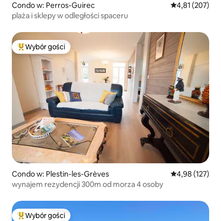
Condo w: Perros-Guirec
Średnia ocena: 
4,81 (207)
plaża i sklepy w odległości spaceru
Wybór gości
Najpopularniejsze z kategorii Wybór gości
Condo w: Plestin-les-Grèves
Średnia ocena: 
4,98 (127)
wynajem rezydencji 300m od morza 4 osoby
Wybór gości
Najpopularniejsze z kategorii Wybór gości