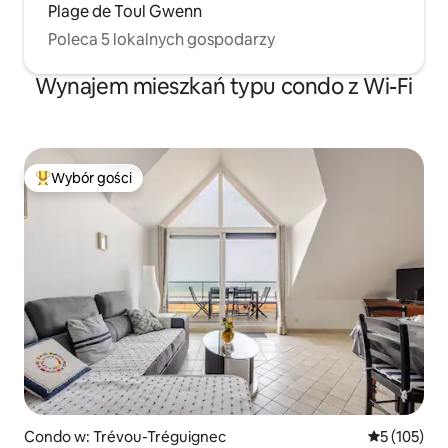
Plage de Toul Gwenn
Poleca 5 lokalnych gospodarzy
Wynajem mieszkań typu condo z Wi-Fi
Wybór gości
Najpopularniejsze z kategorii Wybór gości
Condo w: Trévou-Tréguignec
Średnia ocen
5 (105)