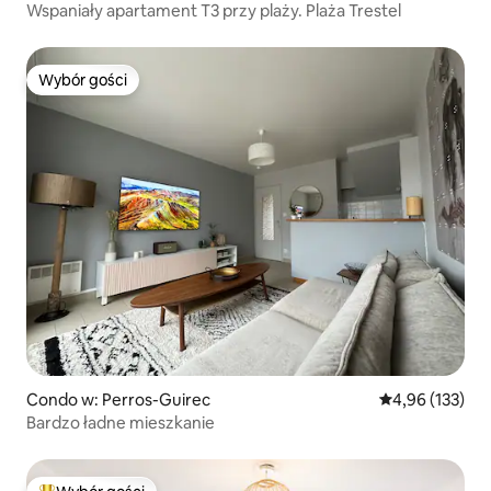
Wspaniały apartament T3 przy plaży. Plaża Trestel
Wybór gości
Wybór gości
Condo w: Perros-Guirec
Średnia ocena: 
4,96 (133)
Bardzo ładne mieszkanie