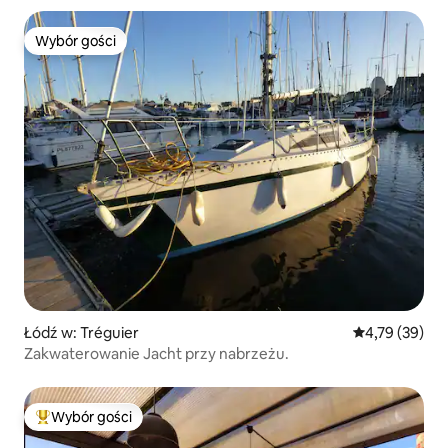
Wybór gości
Wybór gości
Łódź w: Tréguier
Średnia ocena:
4,79 (39)
Zakwaterowanie Jacht przy nabrzeżu.
Wybór gości
Najpopularniejsze z kategorii Wybór gości