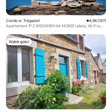
Condo w: Trégastel
Średnia ocena: 
4,96 (107)
Apartament 3* Z WIDOKIEM NA MORZE i plażę, Wi-Fi w
Tregastel
Wybór gości
Wybór gości