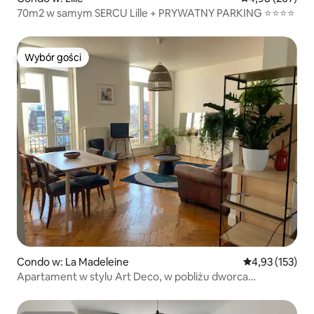
70m2 w samym SERCU Lille + PRYWATNY PARKING ⭐️⭐️⭐️⭐️
Wybór gości
Wybór gości
Condo w: La Madeleine
Średnia ocena: 
4,93 (153)
Apartament w stylu Art Deco, w pobliżu dworca
kolejowego i centrum Lille