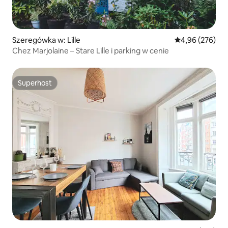
Szeregówka w: Lille
Średnia ocena: 
4,96 (276)
Chez Marjolaine – Stare Lille i parking w cenie
Superhost
Superhost