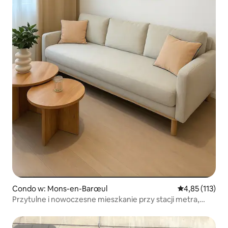
Condo w: Mons-en-Barœul
Średnia ocena: 
4,85 (113)
Przytulne i nowoczesne mieszkanie przy stacji metra,
2 kroki od centrum Lille, 7 minut od dworca kolejowego