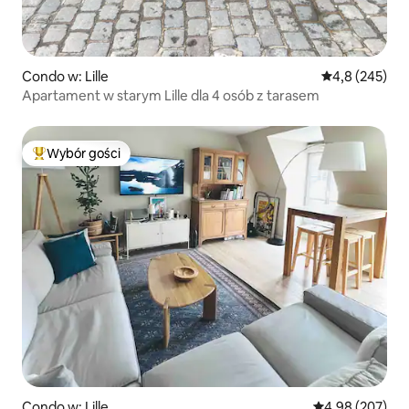
Condo w: Lille
Średnia ocena:
4,8 (245)
Apartament w starym Lille dla 4 osób z tarasem
Wybór gości
Najpopularniejsze z kategorii Wybór gości
Condo w: Lille
Średnia ocena: 
4,98 (207)