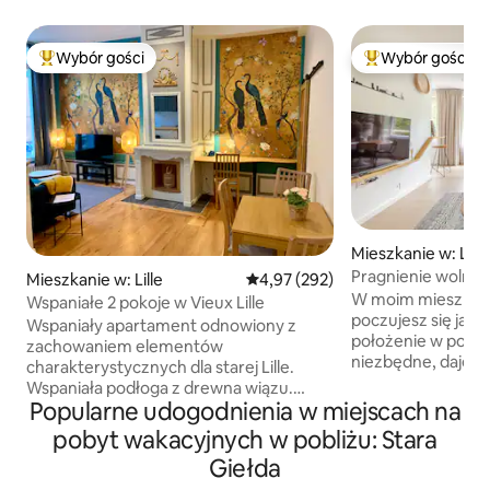
Wybór gości
Wybór gości
Najpopularniejsze z kategorii Wybór gości
Najpopularniejsze
Mieszkanie w: Lille
Pragnienie wolnośc
Mieszkanie w: Lille
Średnia ocena: 4,97 na 5, liczba 
4,97 (292)
W moim mieszkani
Wspaniałe 2 pokoje w Vieux Lille
poczujesz się jak
Wspaniały apartament odnowiony z
położenie w pobli
zachowaniem elementów
niezbędne, daje w
charakterystycznych dla starej Lille.
aktywności podczas poby
Wspaniała podłoga z drewna wiązu.
miejsce dla par, o
Popularne udogodnienia w miejscach na
Przestronna i bardzo dobrze
przyjaciółmi, rodz
wyposażona kuchnia. Kącik
pobyt wakacyjnych w pobliżu: Stara
służbowej. Jest duże, z dobrze
wypoczynkowy z rozkładaną sofą o
Giełda
wydzielonymi prze
wymiarach 140*192. Biurko z bardzo
zapewniają ciszę podc