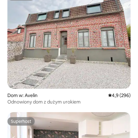
Dom w: Avelin
Średnia ocena:
4,9 (296)
Odnowiony dom z dużym urokiem
Superhost
Superhost