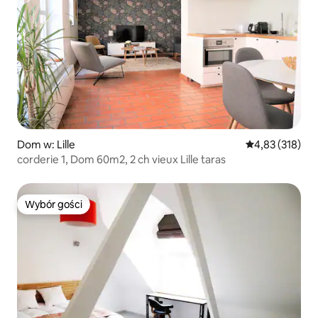
Dom w: Lille
Średnia ocena: 
4,83 (318)
corderie 1, Dom 60m2, 2 ch vieux Lille taras
Wybór gości
Wybór gości