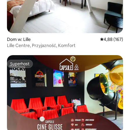
Dom w: Lille
Średnia ocena: 
4,88 (167)
Lille Centre, Przyjazność, Komfort
Superhost
Superhost