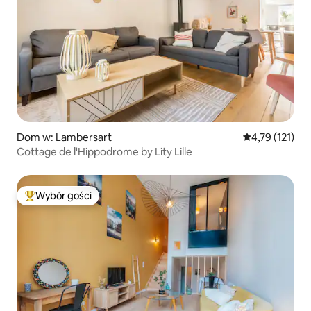
Dom w: Lambersart
Średnia ocena: 
4,79 (121)
Cottage de l'Hippodrome by Lity Lille
Wybór gości
Najpopularniejsze z kategorii Wybór gości