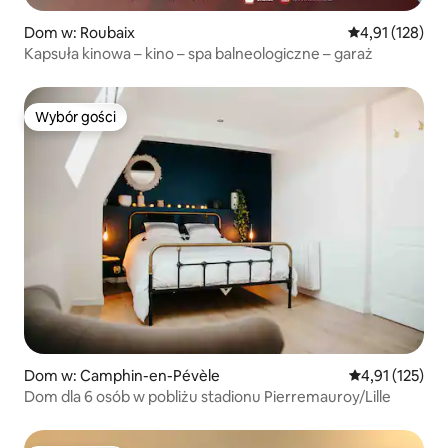
Dom w: Roubaix
Średnia ocena: 
4,91 (128)
Kapsuła kinowa – kino – spa balneologiczne – garaż
Wybór gości
Wybór gości
Dom w: Camphin-en-Pévèle
Średnia ocena: 
4,91 (125)
Dom dla 6 osób w pobliżu stadionu Pierremauroy/Lille