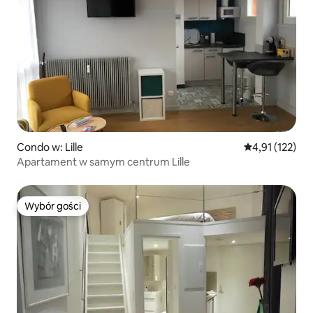
Condo w: Lille
Średnia ocena: 
4,91 (122)
Apartament w samym centrum Lille
Wybór gości
Wybór gości