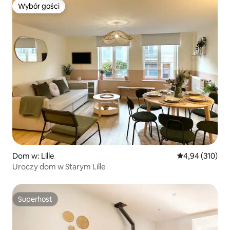
Wybór gości
Wybór gości
Dom w: Lille
Średnia ocena: 
4,94 (310)
Uroczy dom w Starym Lille
Superhost
Superhost