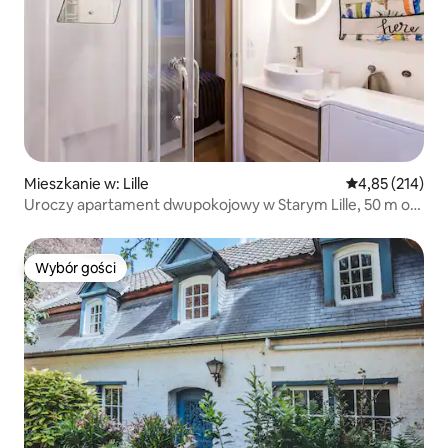
Mieszkanie w: Lille
Średnia ocena: 
4,85 (214)
Uroczy apartament dwupokojowy w Starym Lille, 50 m od
Wielkiego Placu
Wybór gości
Wybór gości