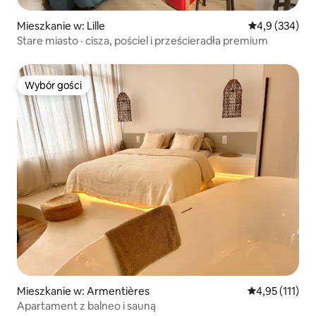
Mieszkanie w: Lille
Średnia ocena:
4,9 (334)
Stare miasto · cisza, pościel i prześcieradła premium
Wybór gości
Wybór gości
Mieszkanie w: Armentières
Średnia ocena: 
4,95 (111)
Apartament z balneo i sauną