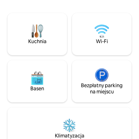
szybkim połączeniem internetowym
cieszyć się wszel
(Wi-Fi lub Ethernet). Pokój z łóżkiem
luksusowego hotelu. A jeśli t
140x200 i dużą przestrzenią do
wystarczy, to ja j
przechowywania. Telewizor w pokoju.
Bezpłatny parking 
Łazienka z prysznicem, toaletą,
niż 10 minut.
umywalką i pralką. Apartament znajduje
się w sercu starego Lille, 10 minut
Kuchnia
Wi-Fi
spacerem od Wielkiego Placu.
Bezpłatny parking
Basen
na miejscu
Klimatyzacja