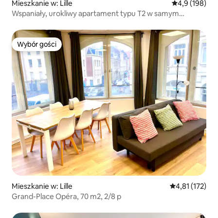
Mieszkanie w: Lille
Średnia ocena:
4,9 (198)
Wspaniały, urokliwy apartament typu T2 w samym
centrum Lille
Wybór gości
Wybór gości
Mieszkanie w: Lille
Średnia ocena: 
4,81 (172)
Grand-Place Opéra, 70 m2, 2/8 p