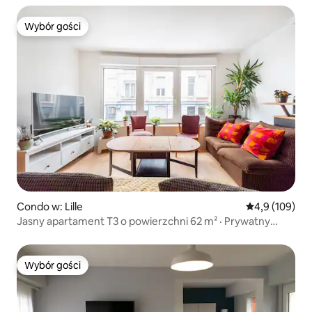
Wybór gości
Wybór gości
Condo w: Lille
Średnia ocena:
4,9 (109)
Jasny apartament T3 o powierzchni 62 m² · Prywatny
parking · Metro 6 minut
Wybór gości
Wybór gości