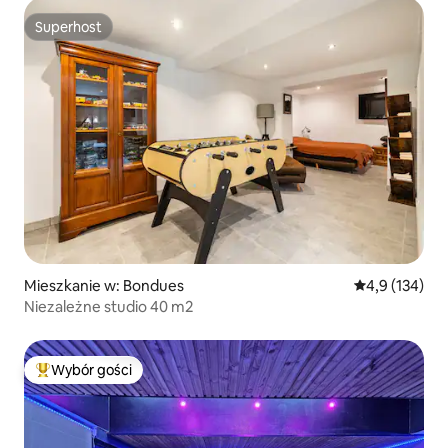
Superhost
Superhost
Mieszkanie w: Bondues
Średnia ocena:
4,9 (134)
Niezależne studio 40 m2
Wybór gości
Najpopularniejsze z kategorii Wybór gości