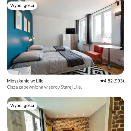
Wybór gości
Wybór gości
Mieszkanie w: Lille
Średnia ocena: 
4,82 (993)
Cisza zapewniona w sercu Starej Lille.
Wybór gości
Wybór gości