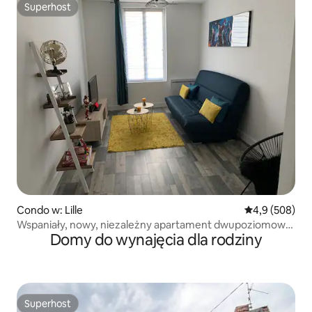
Superhost
Superhost
Condo w: Lille
Średnia ocena:
4,9 (508)
Wspaniały, nowy, niezależny apartament dwupoziomowy
Domy do wynajęcia dla rodziny
w pobliżu Lille
Superhost
Superhost