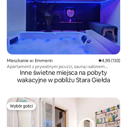
Mieszkanie w: Emmerin
Średnia ocena: 
4,95 (133)
Apartament z prywatnym jacuzzi, sauną i salonem
Inne świetne miejsca na pobyty
gimnastycznym
wakacyjne w pobliżu Stara Giełda
Wybór gości
Wybór gości