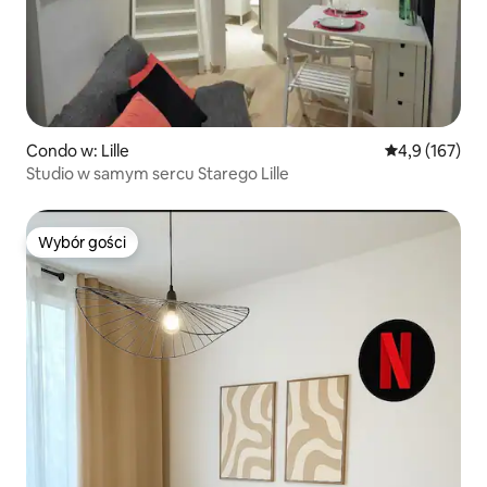
Condo w: Lille
Średnia ocena:
4,9 (167)
Studio w samym sercu Starego Lille
Wybór gości
Wybór gości