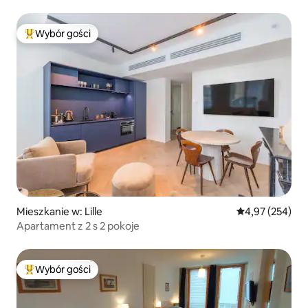
Wybór gości
Najpopularniejsze z kategorii Wybór gości
Mieszkanie w: Lille
Średnia ocena: 
4,97 (254)
Apartament z 2 s 2 pokoje
Wybór gości
Najpopularniejsze z kategorii Wybór gości