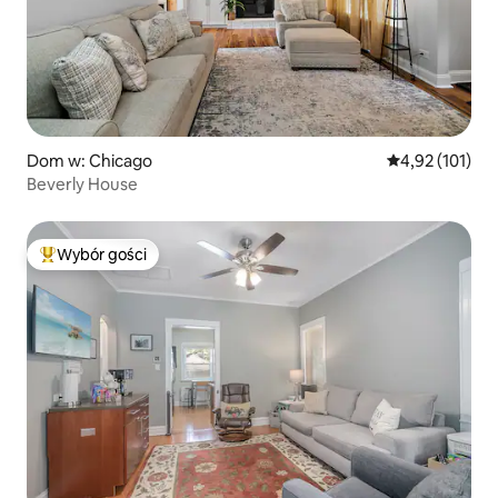
Dom w: Chicago
Średnia ocena: 
4,92 (101)
Beverly House
Wybór gości
Najpopularniejsze z kategorii Wybór gości