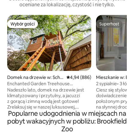
oceniane za lokalizację, czystość i nie tylko.
Wybór gości
Superhost
Wybór gości
Superhost
Domek na drzewie w: Scha
Średnia ocena: 4,94 na 5, liczba r
4,94 (886)
Mieszkanie w: Be
umburg
Enchanted Garden Treehouse
2 sypialnie• 3 łóżka
(Amenity*)
Apartament w Be
Nadeszło lato, domek na drzewie jest
Ciesz się stylowy
klimatyzowany i przytulny, a jacuzzi
doświadczeniem w
z gorącą i zimną wodą jest gotowe!
położonym prywa
Zrelaksuj się w naszej luksusowej,
na słynnej drodze
Popularne udogodnienia w miejscach na
przyjaznej dla 420, bardzo prywatnej,
uporządkowane, b
cedrowej balii o głębokości 4 stóp,
II piętro. Mieszka
pobyt wakacyjnych w pobliżu: Brookfield
otoczonej wiecznie zielonymi drzewami,
6 osób. Dodano n
Zoo
podczas gdy księżyc i gwiazdy wirują nad
aby zapewnić dod