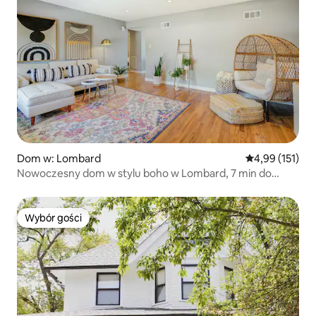
Dom w: Lombard
Średnia ocena: 
4,99 (151)
Nowoczesny dom w stylu boho w Lombard, 7 min do
Metra
Wybór gości
Wybór gości