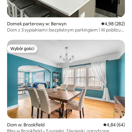
Domek parterowy w: Berwyn
Średnia ocena: 
4,98 (282)
Dom z 3 sypialniami i bezpłatnym parkingiem | W pobliżu
Chicago
Wybór gości
Wybór gości
Dom w: Brookfield
Średnia ocena:
4,84 (64)
Bliss w Brookfield – 5 sypialni, 3 łazienki, ogrodzone