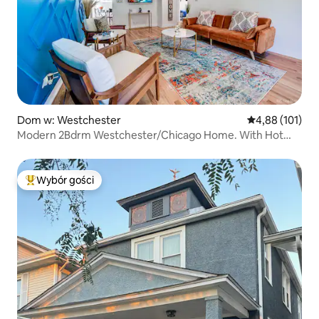
Dom w: Westchester
Średnia ocena: 
4,88 (101)
Modern 2Bdrm Westchester/Chicago Home. With Hot
tub
Wybór gości
Najpopularniejsze z kategorii Wybór gości