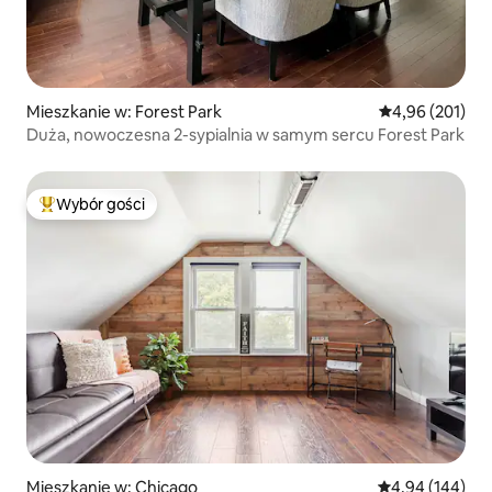
Mieszkanie w: Forest Park
Średnia ocena: 
4,96 (201)
Duża, nowoczesna 2-sypialnia w samym sercu Forest Park
Wybór gości
Najpopularniejsze z kategorii Wybór gości
Mieszkanie w: Chicago
Średnia ocena: 
4,94 (144)