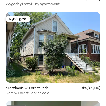
Wygodny i przytulny apartament
Wybór gości
Wybór gości
Mieszkanie w: Forest Park
Średnia ocena: 
4,87 (416)
Dom w Forest Park na dole.