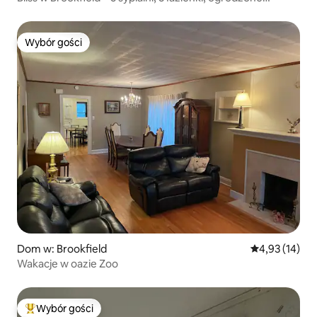
podwórko
Wybór gości
Wybór gości
Dom w: Brookfield
Średnia ocena:
4,93 (14)
Wakacje w oazie Zoo
Wybór gości
Najpopularniejsze z kategorii Wybór gości