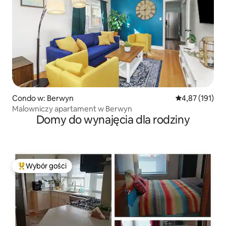
Condo w: Berwyn
Średnia ocena: 
4,87 (191)
Malowniczy apartament w Berwyn
Domy do wynajęcia dla rodziny
Wybór gości
Najpopularniejsze z kategorii Wybór gości