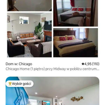
Dom w: Chicago
Średnia ocena: 
4,95 (110)
Chicago Home (1 piętro) przy Midway w pobliżu centrum
miasta
Wybór gości
Najpopularniejsze z kategorii Wybór gości