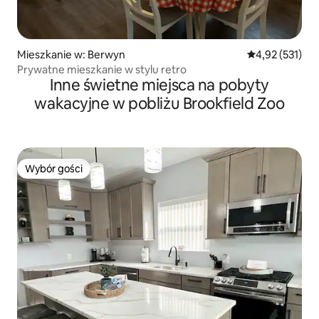
Mieszkanie w: Berwyn
Średnia ocena: 
4,92 (531)
Prywatne mieszkanie w stylu retro
Inne świetne miejsca na pobyty
wakacyjne w pobliżu Brookfield Zoo
Wybór gości
Wybór gości