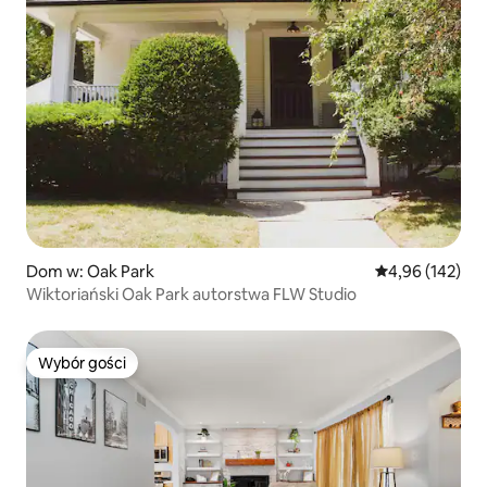
Dom w: Oak Park
Średnia ocena: 
4,96 (142)
Wiktoriański Oak Park autorstwa FLW Studio
Wybór gości
Wybór gości