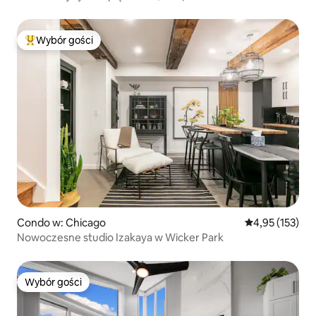
wszystkiego!
Wybór gości
Najpopularniejsze z kategorii Wybór gości
Condo w: Chicago
Średnia ocena: 
4,95 (153)
Nowoczesne studio Izakaya w Wicker Park
Wybór gości
Wybór gości