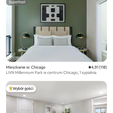
Superhost
Superhost
Mieszkanie w: Chicago
Średnia ocena: 
4,91 (118)
LIVN Millennium Park w centrum Chicago, 1 sypialnia
Wybór gości
Najpopularniejsze z kategorii Wybór gości