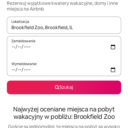
Rezerwuj wyjątkowe kwatery wakacyjne, domy i inne
miejsca na Airbnb
Lokalizacja
Gdy wyniki będą dostępne, możesz poruszać się po nich za pom
Zameldowanie
Wymeldowanie
Szukaj
Najwyżej oceniane miejsca na pobyt
wakacyjny w pobliżu: Brookfield Zoo
Goście są jednomyślni: te miejsca na pobyt są wysoko