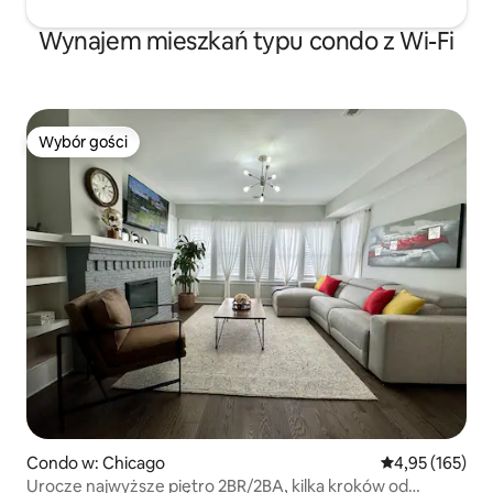
Wynajem mieszkań typu condo z Wi-Fi
Wybór gości
Wybór gości
Condo w: Chicago
Średnia ocena: 
4,95 (165)
Urocze najwyższe piętro 2BR/2BA, kilka kroków od