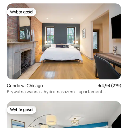
Wybór gości
Wybór gości
Condo w: Chicago
Średnia ocena: 
4,94 (279)
Prywatna wanna z hydromasażem – apartament
z łóżkiem typu King – bezpłatny parking
Wybór gości
Wybór gości