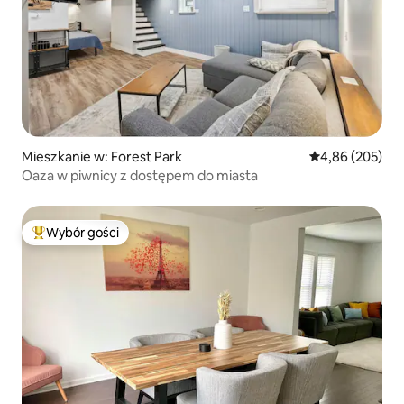
Mieszkanie w: Forest Park
Średnia ocena: 
4,86 (205)
Oaza w piwnicy z dostępem do miasta
Wybór gości
Najpopularniejsze z kategorii Wybór gości