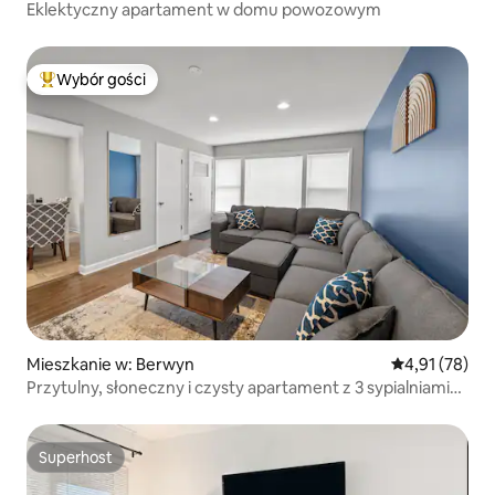
Eklektyczny apartament w domu powozowym
Wybór gości
Najpopularniejsze z kategorii Wybór gości
Mieszkanie w: Berwyn
Średnia ocena:
4,91 (78)
Przytulny, słoneczny i czysty apartament z 3 sypialniami
i bezpłatnym parkingiem
Superhost
Superhost