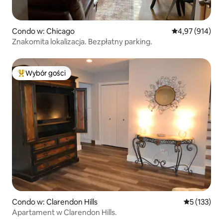
Condo w: Chicago
Średnia ocena: 
4,97 (914)
Znakomita lokalizacja. Bezpłatny parking.
Wybór gości
Najpopularniejsze z kategorii Wybór gości
Condo w: Clarendon Hills
Średnia ocen
5 (133)
Apartament w Clarendon Hills.