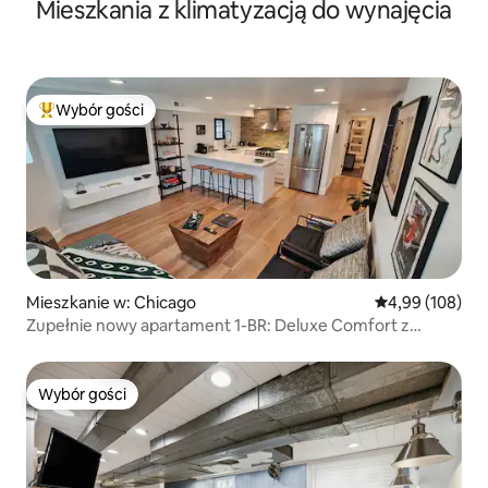
Mieszkania z klimatyzacją do wynajęcia
Chicago!
Wybór gości
Najpopularniejsze z kategorii Wybór gości
Mieszkanie w: Chicago
Średnia ocena: 
4,99 (108)
Zupełnie nowy apartament 1-BR: Deluxe Comfort z
łazienką w spa
Wybór gości
Wybór gości