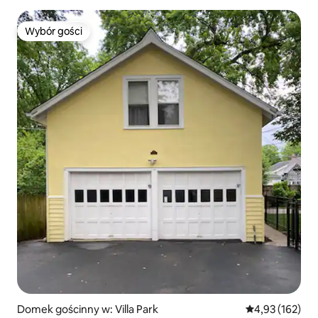
Wybór gości
Wybór gości
Domek gościnny w: Villa Park
Średnia ocena: 
4,93 (162)