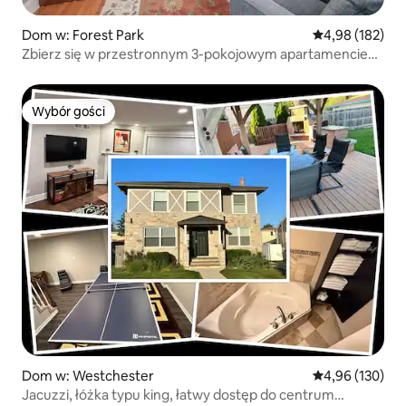
Dom w: Forest Park
Średnia ocena: 
4,98 (182)
Zbierz się w przestronnym 3-pokojowym apartamencie
z 2 łazienkami
Wybór gości
Wybór gości
Dom w: Westchester
Średnia ocena: 
4,96 (130)
Jacuzzi, łóżka typu king, łatwy dostęp do centrum