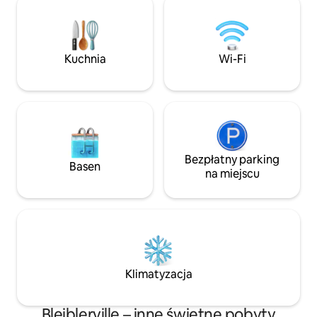
świetliki rozświet
(nieogrzewany) i wanna z
witraże, obrazy ole
hydromasażem (ogrzewana przez cały
opowiedzenia swoj
rok). Ręczniki basenowe zapewnione. -
sklepy i knajpki w 
Miejsce na ognisko. Zapewniam drewno
się w odległości 0
Kuchnia
Wi-Fi
opałowe, rozpałki i zapalniczkę. -
13 km...
Brenham 10 minut jazdy. Round Top 20
minut jazdy. Przepraszamy, ale nie
przyjmujemy zwierząt.
Bezpłatny parking
Basen
na miejscu
Klimatyzacja
Bleiblerville – inne świetne pobyty