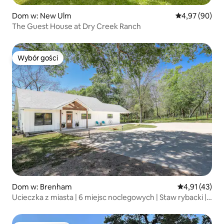
Dom w: New Ulm
Średnia ocena:
4,97 (90)
The Guest House at Dry Creek Ranch
Wybór gości
Wybór gości
Dom w: Brenham
Średnia ocena:
4,91 (43)
Ucieczka z miasta | 6 miejsc noclegowych | Staw rybacki |
W środku wsi