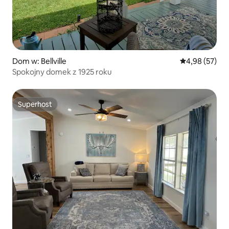
Dom w: Bellville
Średnia ocena:
4,98 (57)
Spokojny domek z 1925 roku
Superhost
Superhost