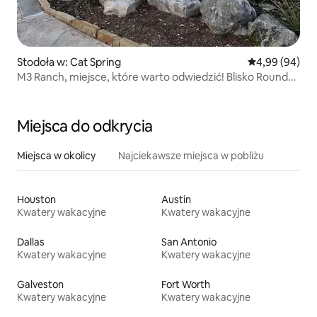
Stodoła w: Cat Spring
Średnia ocena:
4,99 (94)
M3 Ranch, miejsce, które warto odwiedzić! Blisko Round
Top TX
Miejsca do odkrycia
Miejsca w okolicy
Najciekawsze miejsca w pobliżu
Houston
Austin
Kwatery wakacyjne
Kwatery wakacyjne
Dallas
San Antonio
Kwatery wakacyjne
Kwatery wakacyjne
Galveston
Fort Worth
Kwatery wakacyjne
Kwatery wakacyjne