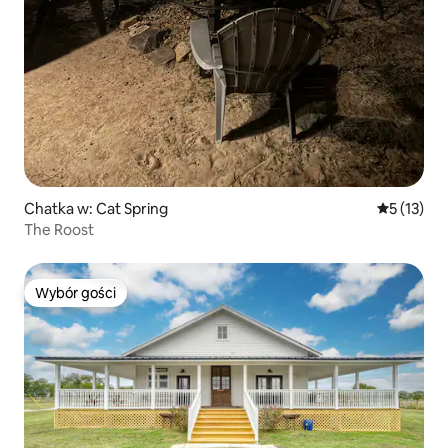
Chatka w: Cat Spring
Średnia oce
5 (13)
The Roost
Wybór gości
Wybór gości