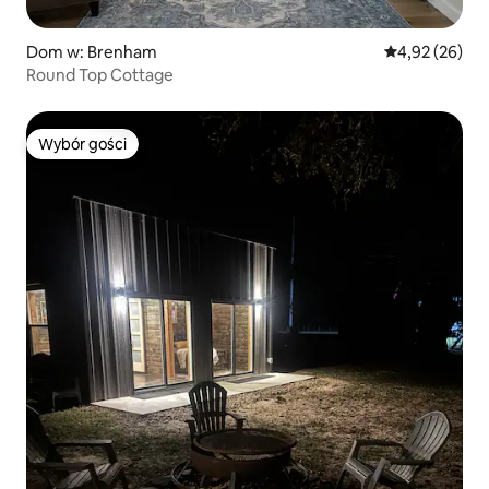
Dom w: Brenham
Średnia ocena:
4,92 (26)
Round Top Cottage
Wybór gości
Wybór gości