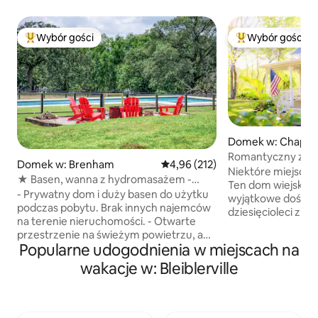
Wybór gości
Wybór gości
Najpopularniejsze z kategorii Wybór gości
Najpopularniejsze
Domek w: Chappell
Romantyczny zab
Domek w: Brenham
Średnia ocena: 4,96 na 5, liczba 
4,96 (212)
z stawem i weran
Niektóre miejsca s
★ Basen, wanna z hydromasażem -
Ten dom wiejski z 
Cardinal Cottage, RoundTop/Brenham
- Prywatny dom i duży basen do użytku
wyjątkowe doświa
podczas pobytu. Brak innych najemców
dziesięcioleci zna
na terenie nieruchomości. - Otwarte
Uzdrowienia – poc
przestrzenie na świeżym powietrzu, aby
w momencie przyja
Popularne udogodnienia w miejscach na
się zrelaksować. Powiew świeżego
rodzaj spokoju – ta
powietrza. Zobacz gwiazdy w nocy! -
wakacje w: Bleiblerville
wracają. Zrelaksuj
Świetny sygnał Wi-Fi. – Dom o
stawem, słuchając
powierzchni 1600 stóp kwadratowych na
o wschodzie słońc
11 akrach. Części wspólne na dole,
skaczące o zmierz
sypialnie na górze. - Basen