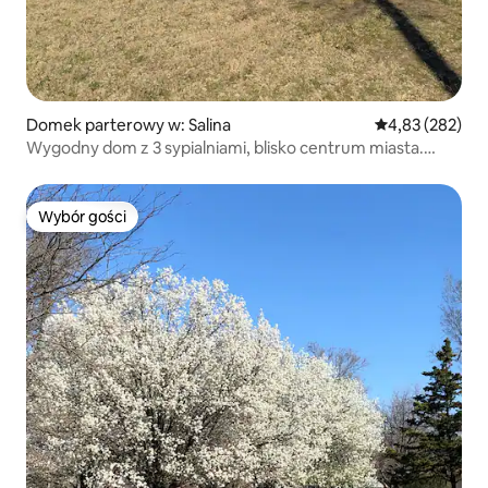
Domek parterowy w: Salina
Średnia ocena: 
4,83 (282)
Wygodny dom z 3 sypialniami, blisko centrum miasta.
#iron
Wybór gości
Wybór gości