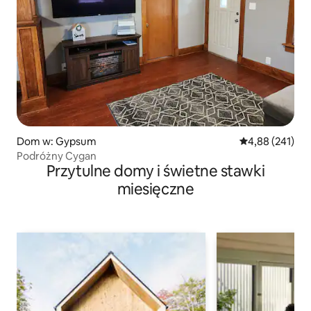
Dom w: Gypsum
Średnia ocena: 
4,88 (241)
Podróżny Cygan
Przytulne domy i świetne stawki
miesięczne