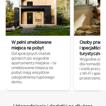
W pełni umeblowane
Osoby pracują
miejsca na pobyt
i specjaliści z
turystycznej
Od spokojnych chatek
górskich po wygodne
Wygodne zakw
apartamenty miejskie – te
dla nomadów 
umeblowane miejsca na
i osób pracując
pobyt mają wszystkie
z Wi-Fi i specja
udogodnienia typowego
przestrzenią do
domu.