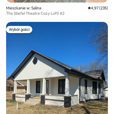
Mieszkanie w: Salina
Średnia ocena: 
4,97 (235)
The Stiefel Theatre Cozy Loft! #2
Wybór gości
Wybór gości