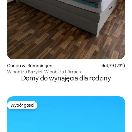
Condo w: Rümmingen
Średnia ocena: 
4,79 (232)
W pobliżu Bazylei. W pobliżu Lörrach
Domy do wynajęcia dla rodziny
Wybór gości
Wybór gości