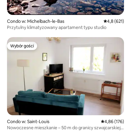
Condo w: Michelbach-le-Bas
Średnia ocena:
4,8 (621)
Przytulny klimatyzowany apartament typu studio
Wybór gości
Wybór gości
Condo w: Saint-Louis
Średnia ocena: 
4,86 (176)
Nowoczesne mieszkanie – 50 m do granicy szwajcarskiej