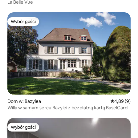
La Belle Vue
Wybór gości
Wybór gości
Dom w: Bazylea
Średnia ocena
4,89 (9)
Willa w samym sercu Bazylei z bezpłatną kartą BaselCard
Wybór gości
Wybór gości