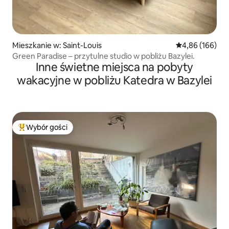
Mieszkanie w: Saint-Louis
Średnia ocena: 
4,86 (166)
Green Paradise – przytulne studio w pobliżu Bazylei.
Inne świetne miejsca na pobyty
wakacyjne w pobliżu Katedra w Bazylei
Wybór gości
Najpopularniejsze z kategorii Wybór gości