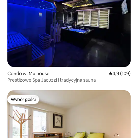
Condo w: Mulhouse
Średnia ocena:
4,9 (109)
Prestiżowe Spa Jacuzzi i tradycyjna sauna
Wybór gości
Wybór gości