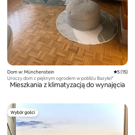
Dom w: Münchenstein
Średnia oce
5 (15)
Uroczy dom z pięknym ogrodem w pobliżu Bazylei”
Mieszkania z klimatyzacją do wynajęcia
Wybór gości
Wybór gości