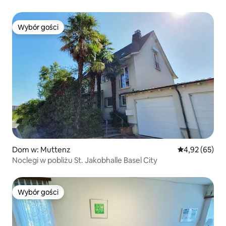
Wybór gości
Wybór gości
Dom w: Muttenz
Średnia ocena:
4,92 (65)
Noclegi w pobliżu St. Jakobhalle Basel City
Wybór gości
Wybór gości