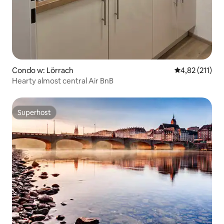
Condo w: Lörrach
Średnia ocena: 
4,82 (211)
Hearty almost central Air BnB
Superhost
Superhost