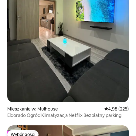
Mieszkanie w: Mulhouse
Średnia ocena: 
4,98 (225)
Eldorado Ogród Klimatyzacja Netflix Bezpłatny parking
Wybór gości