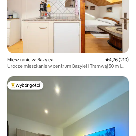
Mieszkanie w: Bazylea
Średnia ocena: 
4,76 (210)
Urocze mieszkanie w centrum Bazylei | Tramwaj 50 m |
Austrasse
Wybór gości
Najpopularniejsze z kategorii Wybór gości