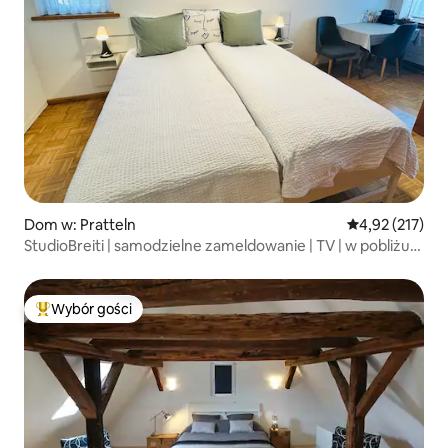
Dom w: Pratteln
Średnia ocena: 
4,92 (217)
StudioBreiti | samodzielne zameldowanie | TV | w pobliżu
Bazylei
Wybór gości
Najpopularniejsze z kategorii Wybór gości