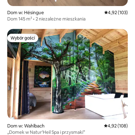
Dom w: Hésingue
Średnia ocena: 
4,92 (103)
Dom 145 m² • 2 niezależne mieszkania
Wybór gości
Wybór gości
Dom w: Wahlbach
Średnia ocena: 
4,92 (108)
„Domek w Natur'Heil Spa i przysmaki”