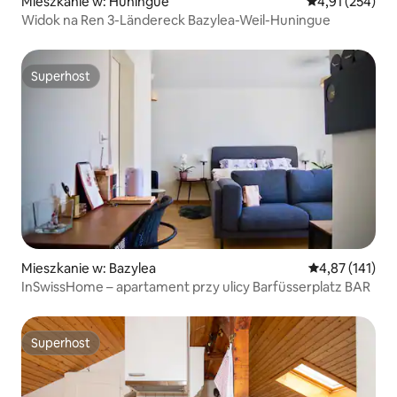
Mieszkanie w: Huningue
Średnia ocena: 
4,91 (254)
Widok na Ren 3-Ländereck Bazylea-Weil-Huningue
Superhost
Superhost
Mieszkanie w: Bazylea
Średnia ocena: 
4,87 (141)
InSwissHome – apartament przy ulicy Barfüsserplatz BAR
Superhost
Superhost