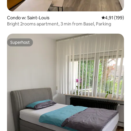
Condo w: Saint-Louis
Średnia ocena: 
4,91 (199)
Bright 2rooms apartment, 3 min from Basel, Parking
Superhost
Superhost