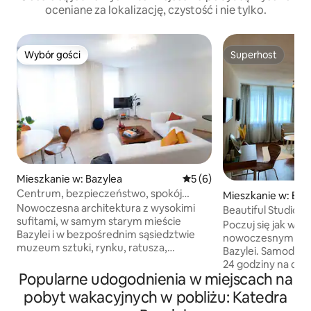
oceniane za lokalizację, czystość i nie tylko.
Wybór gości
Superhost
Wybór gości
Superhost
Mieszkanie w: Bazylea
Średnia ocena: 5 na 5, liczb
5 (6)
Centrum, bezpieczeństwo, spokój
Mieszkanie w: Baz
i karty Baselcard!
Nowoczesna architektura z wysokimi
Beautiful Studio A
sufitami, w samym starym mieście
33
Poczuj się jak w 
Bazylei i w bezpośrednim sąsiedztwie
nowoczesnym stu
muzeum sztuki, rynku, ratusza,
Bazylei. Samodzi
jarmarków bożonarodzeniowych,
24 godziny na dob
różnych Sklepy, restauracje i kawiarnie.
Popularne udogodnienia w miejscach na
publiczny. Przys
Za rogiem znajduje się przystanek
pobliżu domu, 5 
pobyt wakacyjnych w pobliżu: Katedra
tramwajowy, z którego można dojechać
głównego dworca 