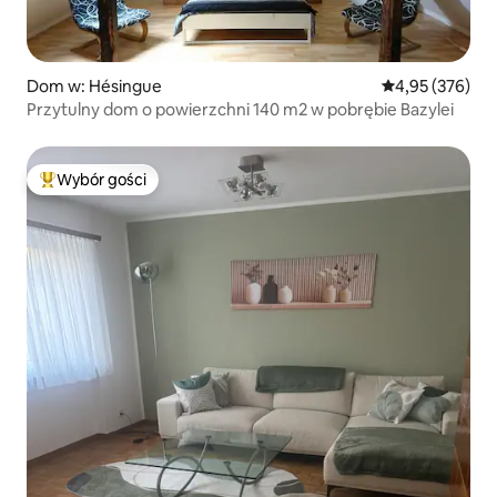
Dom w: Hésingue
Średnia ocena: 
4,95 (376)
Przytulny dom o powierzchni 140 m2 w pobrębie Bazylei
Wybór gości
Najpopularniejsze z kategorii Wybór gości