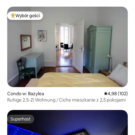
z parkingiem
Wybór gości
Najpopularniejsze z kategorii Wybór gości
Condo w: Bazylea
Średnia ocena: 
4,98 (102)
Ruhige 2.5-Zi Wohnung / Ciche mieszkanie z 2,5 pokojami
Superhost
Superhost