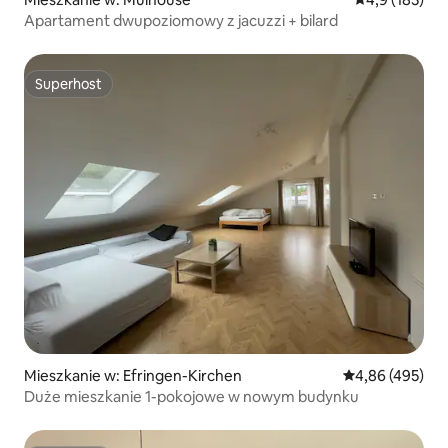
Apartament dwupoziomowy z jacuzzi + bilard
Superhost
Superhost
Mieszkanie w: Efringen-Kirchen
Średnia ocena: 
4,86 (495)
Duże mieszkanie 1-pokojowe w nowym budynku