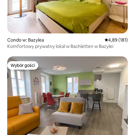
Condo w: Bazylea
Średnia ocena: 
4,89 (181)
Komfortowy prywatny lokal w Bachletten w Bazylei
Wybór gości
Wybór gości