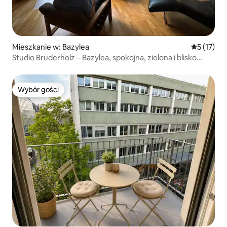
Mieszkanie w: Bazylea
Średnia oce
5 (17)
Studio Bruderholz – Bazylea, spokojna, zielona i blisko
miasta
Wybór gości
Wybór gości