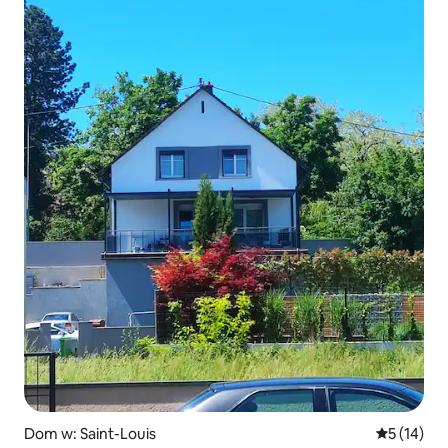
Dom w: Saint-Louis
Średnia oce
5 (14)