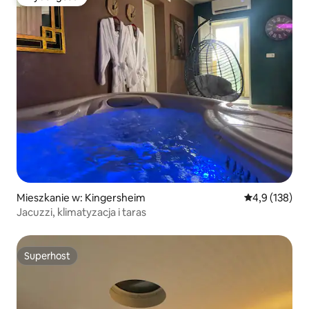
Wybór gości
Mieszkanie w: Kingersheim
Średnia ocena:
4,9 (138)
Jacuzzi, klimatyzacja i taras
Superhost
Superhost