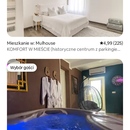
Mieszkanie w: Mulhouse
Średnia ocena: 
4,99 (225)
KOMFORT W MIEŚCIE (historyczne centrum z parkingiem
)
Wybór gości
Wybór gości