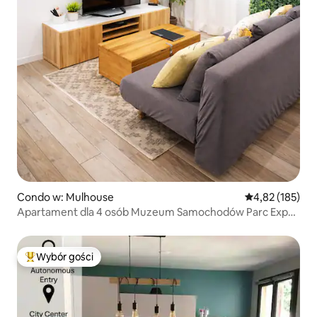
Condo w: Mulhouse
Średnia ocena: 
4,82 (185)
Apartament dla 4 osób Muzeum Samochodów Parc Expo
Bezpłatny parking
Wybór gości
Najpopularniejsze z kategorii Wybór gości