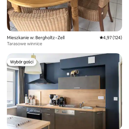
Mieszkanie w: Bergholtz−Zell
Średnia ocena: 
4,97 (124)
Tarasowe winnice
Wybór gości
Wybór gości