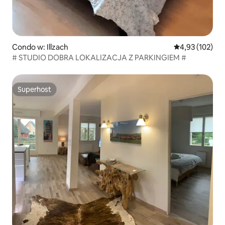
Condo w: Illzach
Średnia ocena: 
4,93 (102)
# STUDIO DOBRA LOKALIZACJA Z PARKINGIEM #
Superhost
Superhost