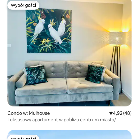
Wybór gości
Wybór gości
Condo w: Mulhouse
Średnia ocena:
4,92 (48)
Luksusowy apartament w pobliżu centrum miasta/
dworca kolejowego