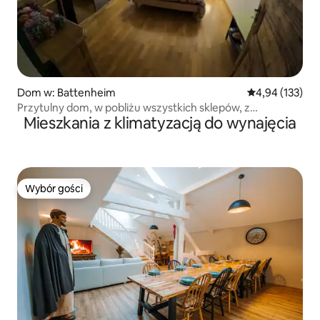
Dom w: Battenheim
Średnia ocena: 
4,94 (133)
Przytulny dom, w pobliżu wszystkich sklepów, z
Mieszkania z klimatyzacją do wynajęcia
bezpłatnym parkingiem przed domem. 10 minut od
Mulhouse, 1 godzina od Strasburga.
Wybór gości
Wybór gości