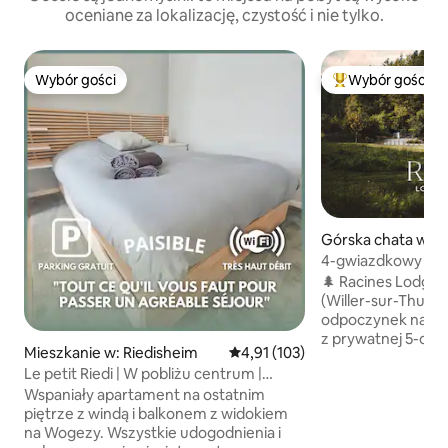
oceniane za lokalizację, czystość i nie tylko.
Wybór gości
Wybór gości
Wybór gości
Najpopularniejsze
Górska chata w: W
r
4-gwiazdkowy do
jacuzzi i widok na l
🌲 Racines Lodge 
(Willer-sur-Thur)!
odpoczynek na skra
z prywatnej 5-oso
Mieszkanie w: Riedisheim
Średnia ocena: 4,91 na 5, liczba 
4,91 (103)
na Wogezy i z pal
Le petit Riedi | W pobliżu centrum |
komfort, pełne wy
Balkon | Spokojny
Wspaniały apartament na ostatnim
ręczniki i zestaw 
piętrze z windą i balkonem z widokiem
pobytu (kawa i he
na Wogezy. Wszystkie udogodnienia i
prania, tabletki d