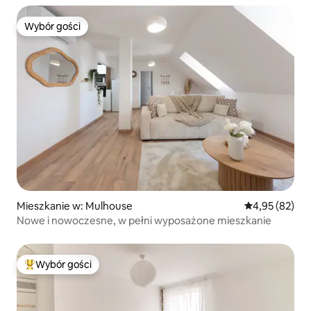
Wybór gości
Wybór gości
Mieszkanie w: Mulhouse
Średnia ocena:
4,95 (82)
Nowe i nowoczesne, w pełni wyposażone mieszkanie
Wybór gości
Najpopularniejsze z kategorii Wybór gości