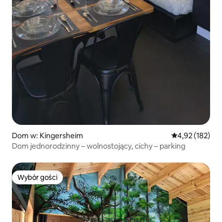
Dom w: Kingersheim
Średnia ocena: 
4,92 (182)
Dom jednorodzinny – wolnostojący, cichy – parking
Wybór gości
Wybór gości