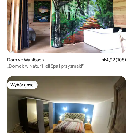
Dom w: Wahlbach
Średnia ocena: 
4,92 (108)
„Domek w Natur'Heil Spa i przysmaki”
Wybór gości
Wybór gości