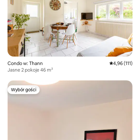
Condo w: Thann
Średnia ocena: 
4,96 (111)
Jasne 2 pokoje 46 m²
Wybór gości
Wybór gości