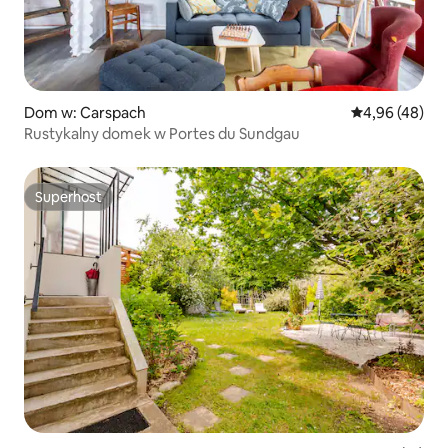
Dom w: Carspach
Średnia ocena:
4,96 (48)
Rustykalny domek w Portes du Sundgau
Superhost
Superhost