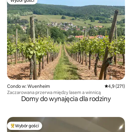
Wybór gości
Wybór gości
Condo w: Wuenheim
Średnia ocena:
4,9 (271)
Zaczarowana przerwa między lasem a winnicą
Domy do wynajęcia dla rodziny
Wybór gości
Najpopularniejsze z kategorii Wybór gości