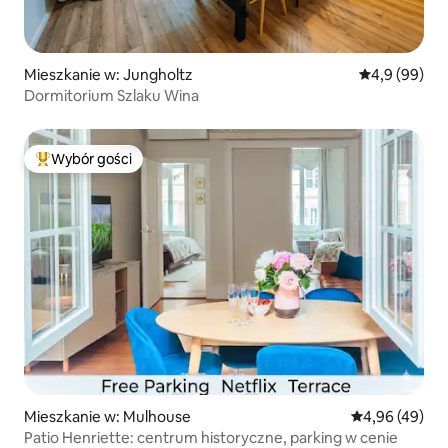
Mieszkanie w: Jungholtz
Średnia ocena
4,9 (99)
Dormitorium Szlaku Wina
Wybór gości
Najpopularniejsze z kategorii Wybór gości
Mieszkanie w: Mulhouse
Średnia ocena:
4,96 (49)
Patio Henriette: centrum historyczne, parking w cenie