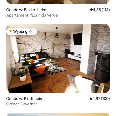
Condo w: Baldersheim
Średnia ocena: 
4,86 (114)
Apartament: l'Écrin du Verger
Wybór gości
Najpopularniejsze z kategorii Wybór gości
Condo w: Riedisheim
Średnia ocena: 
4,97 (100)
Orzech Silwerner