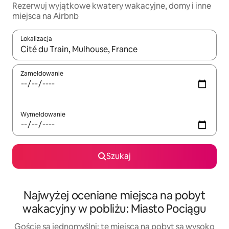
Rezerwuj wyjątkowe kwatery wakacyjne, domy i inne
miejsca na Airbnb
Lokalizacja
Gdy wyniki będą dostępne, możesz poruszać się po nich za pom
Zameldowanie
Wymeldowanie
Szukaj
Najwyżej oceniane miejsca na pobyt
wakacyjny w pobliżu: Miasto Pociągu
Goście są jednomyślni: te miejsca na pobyt są wysoko