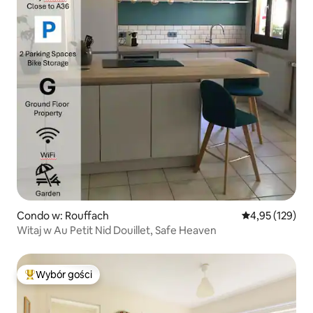
Condo w: Rouffach
Średnia ocena: 
4,95 (129)
Witaj w Au Petit Nid Douillet, Safe Heaven
Wybór gości
Najpopularniejsze z kategorii Wybór gości