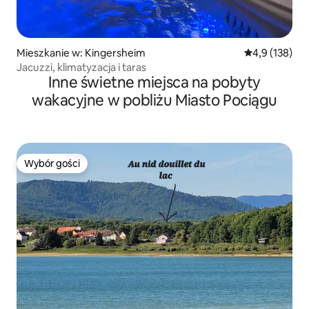
Mieszkanie w: Kingersheim
Średnia ocena:
4,9 (138)
Jacuzzi, klimatyzacja i taras
Inne świetne miejsca na pobyty
wakacyjne w pobliżu Miasto Pociągu
Wybór gości
Wybór gości