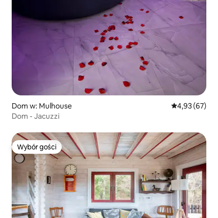
Dom w: Mulhouse
Średnia ocena:
4,93 (67)
Dom - Jacuzzi
Wybór gości
Wybór gości