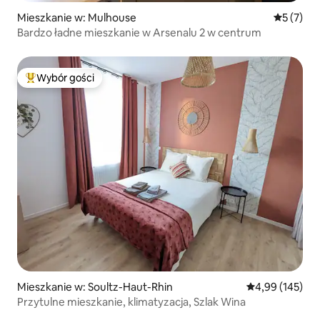
Mieszkanie w: Mulhouse
Średnia oc
5 (7)
Bardzo ładne mieszkanie w Arsenalu 2 w centrum
Wybór gości
Najpopularniejsze z kategorii Wybór gości
Mieszkanie w: Soultz-Haut-Rhin
Średnia ocena: 
4,99 (145)
Przytulne mieszkanie, klimatyzacja, Szlak Wina