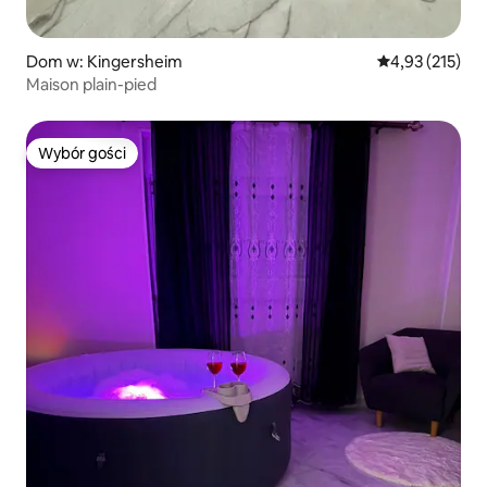
Dom w: Kingersheim
Średnia ocena: 
4,93 (215)
Maison plain-pied
Wybór gości
Wybór gości