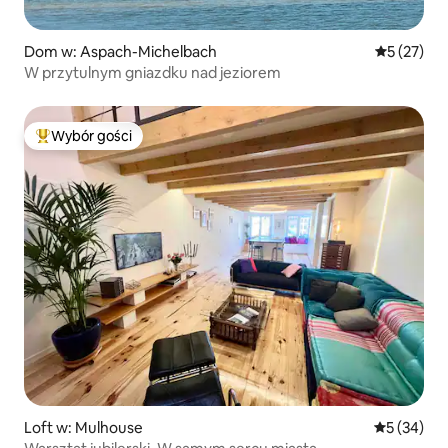
Dom w: Aspach-Michelbach
Średnia oce
5 (27)
W przytulnym gniazdku nad jeziorem
Wybór gości
Najpopularniejsze z kategorii Wybór gości
Loft w: Mulhouse
Średnia oce
5 (34)