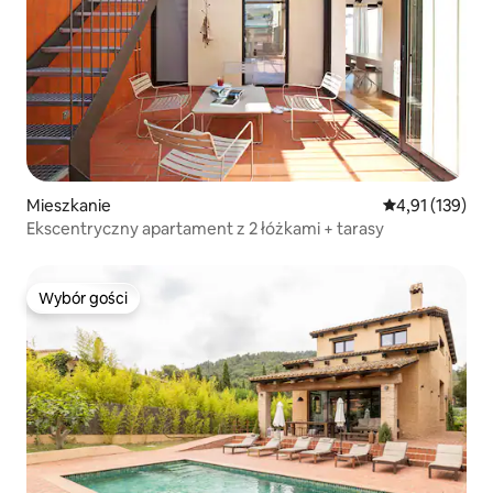
Mieszkanie
Średnia ocena: 
4,91 (139)
Ekscentryczny apartament z 2 łóżkami + tarasy
Wybór gości
Wybór gości