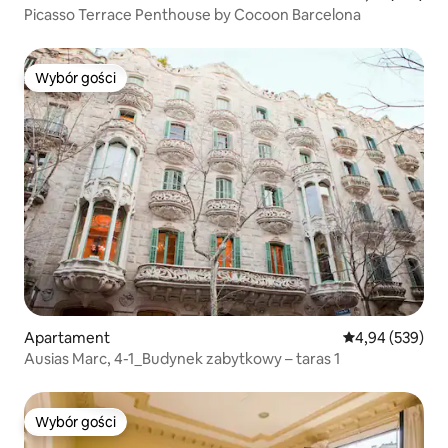
Picasso Terrace Penthouse by Cocoon Barcelona
Wybór gości
Wybór gości
Apartament
Średnia ocena: 
4,94 (539)
Ausias Marc, 4-1_Budynek zabytkowy – taras 1
Wybór gości
Wybór gości