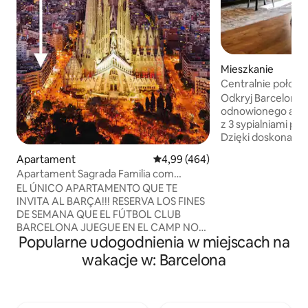
Mieszkanie
Centralnie położ
z 3 sypialniami
Odkryj Barcelonę
odnowionego apa
z 3 sypialniami prz
Dzięki doskonały
i autobusów lotni
Apartament
Średnia ocena: 4,99 na 5, liczba 
4,99 (464)
miasta jest bardzo
Apartament Sagrada Familia com
przestrzenią 100 
„Mieszkanie narożne”, Sa...
EL ÚNICO APARTAMENTO QUE TE
dwuosobowymi, 1
INVITA AL BARÇA!!! RESERVA LOS FINES
jednoosobowym i
DE SEMANA QUE EL FÚTBOL CLUB
łazienkami. Ideal
BARCELONA JUEGUE EN EL CAMP NOU
i wygodny pobyt 
Popularne udogodnienia w miejscach na
Y TE INVITAMOS AL PARTIDO DEL
Barcelony! Nasz apartament jest
"CAMPEONATO NACIONAL DE LIGA"
oferowany tylko n
wakacje w: Barcelona
CON 4 LOCALIDADES JUNTAS.
turystyczny w BCN
*importante (Válido exclusivamente para
zostanie doliczon
la TEMPORADA 2025/26) -Inicio
osobę, za noc. Bra
temporada: Agosto 2025 -Final,
poniżej 17 roku życ