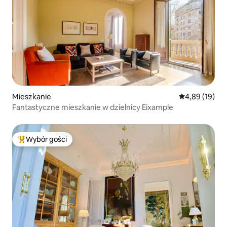
Mieszkanie
Średnia ocena:
4,89 (19)
Fantastyczne mieszkanie w dzielnicy Eixample
Wybór gości
Najpopularniejsze z kategorii Wybór gości