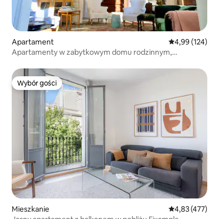
Apartament
Średnia ocena: 
4,99 (124)
Apartamenty w zabytkowym domu rodzinnym,
apartament w...
Wybór gości
Wybór gości
Mieszkanie
Średnia ocena: 
4,83 (477)