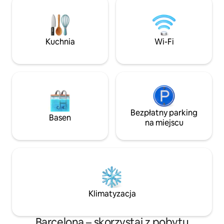
temporada Mayo 2026 UN
APARTAMENTO ÚNICO, CON LAS
EXPERIENCIAS MÁS INCREÍBLES Y CON
LAS MEJORES CRÍTICAS DE LOS
Kuchnia
Wi-Fi
HUÉSPEDES DE AIRB&B!!! LA VIVIENDA:
Un espacio compuesto de tres
dormitorios con tres camas de
matrimonio, dos baños, un gran salón y
una cocina en isla, conforman este
apartamento de 131m². El apartamento
ha sido diseñado con elementos que
conjugan ligereza y comodidad. Firmas
Bezpłatny parking
Basen
como ZANOTTA, LEMA, CASSINA,
na miejscu
ARCLINEA CUCINE, GAGGENAU, DORN
BRACHT y diseñadores como JOAQUIM
RIFE o PHILIPPE STARCK visten y
decoran este apartamento con espacios
integrados que se abren y proyectan, a
través de grandes ventanales, en la
cuadricula del Eixample. Una orientación
Klimatyzacja
perfecta que le confiere unas vistas
inigualables hacia la Basílica y los jardines
de la plaza, le confieren a la vez una
Barcelona – skorzystaj z pobytu