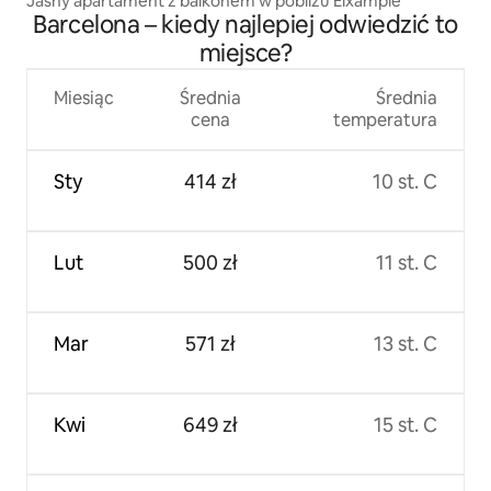
Jasny apartament z balkonem w pobliżu Eixample
Barcelona – kiedy najlepiej odwiedzić to
miejsce?
Miesiąc
Średnia
Średnia
cena
temperatura
Sty
414 zł
10 st. C
Lut
500 zł
11 st. C
Mar
571 zł
13 st. C
Kwi
649 zł
15 st. C