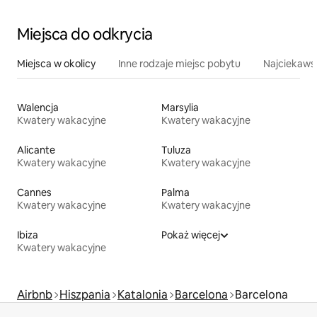
Miejsca do odkrycia
Miejsca w okolicy
Inne rodzaje miejsc pobytu
Najciekawsz
Walencja
Marsylia
Kwatery wakacyjne
Kwatery wakacyjne
Alicante
Tuluza
Kwatery wakacyjne
Kwatery wakacyjne
Cannes
Palma
Kwatery wakacyjne
Kwatery wakacyjne
Ibiza
Pokaż więcej
Kwatery wakacyjne
Airbnb
Hiszpania
Katalonia
Barcelona
Barcelona