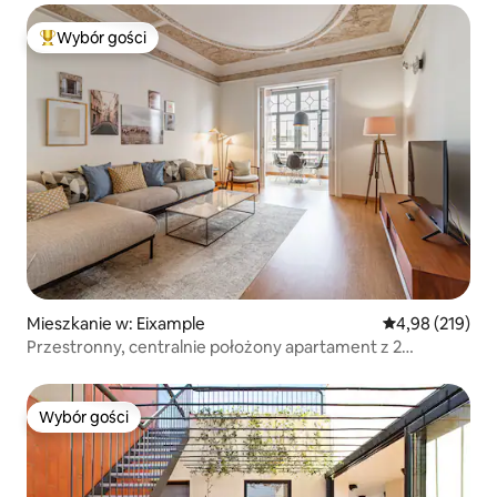
Wybór gości
Najpopularniejsze z kategorii Wybór gości
Mieszkanie w: Eixample
Średnia ocena: 
4,98 (219)
Przestronny, centralnie położony apartament z 2
łóżkami/2 łazienkami
Wybór gości
Wybór gości