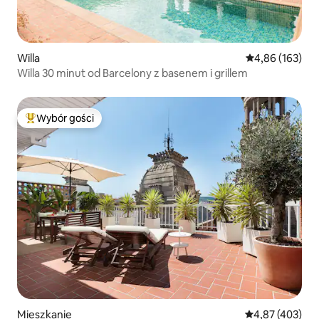
Willa
Średnia ocena: 
4,86 (163)
Willa 30 minut od Barcelony z basenem i grillem
Wybór gości
Najpopularniejsze z kategorii Wybór gości
Mieszkanie
Średnia ocena: 
4,87 (403)