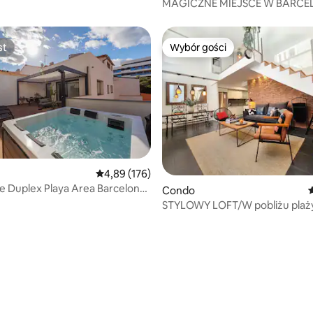
MAGICZNE MIEJSCE W BARCEL
zne.
BASENEM
st
Wybór gości
st
Wybór gości
 liczba recenzji: 209
Średnia ocena: 4,89 na 5, liczba recenzji: 176
4,89 (176)
 Duplex Playa Area Barcelona
Condo
Ś
edblau
STYLOWY LOFT/W pobliżu plaż
Wi-Fi/KLIMATYZACJA/SMART