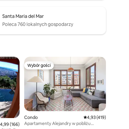
Santa Maria del Mar
Poleca 760 lokalnych gospodarzy
Wybór gości
Wybór gości
Wybór gości
Condo
Średnia ocena: 4,93 na 5
4,93 (419)
Apartamenty Alejandry w pobliżu
rednia ocena: 4,99 na 5, liczba recenzji: 166
4,99 (166)
Sagrada Familia.