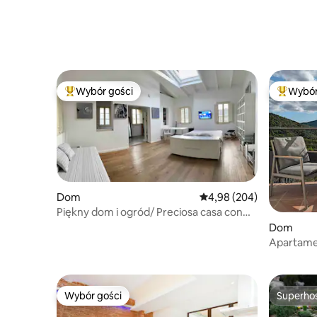
Wybór gości
Wybór
Najpopularniejsze z kategorii Wybór gości
Najpopul
Dom
Średnia ocena: 4,98 na 5,
4,98 (204)
Piękny dom i ogród/ Preciosa casa con
jardín
Dom
Apartamen
fantastyc
Wybór gości
Superho
Wybór gości
Superho