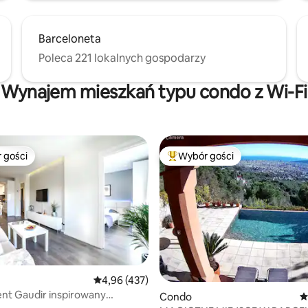
Barceloneta
Poleca 221 lokalnych gospodarzy
Wynajem mieszkań typu condo z Wi-Fi
 gości
Wybór gości
arniejsze z kategorii Wybór gości
Najpopularniejsze z kategorii 
, liczba recenzji: 551
Średnia ocena: 4,96 na 5, liczba recenzji: 437
4,96 (437)
nt Gaudir inspirowany
Condo
Ś
mem. Jasne, centralne