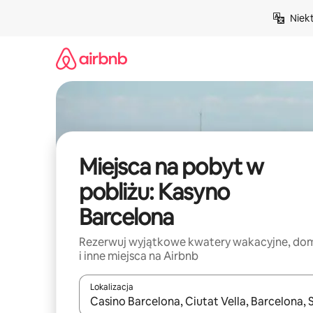
Przejdź
Niek
do
treści
Miejsca na pobyt w
pobliżu: Kasyno
Barcelona
Rezerwuj wyjątkowe kwatery wakacyjne, do
i inne miejsca na Airbnb
Lokalizacja
Gdy wyniki będą dostępne, możesz poruszać się p