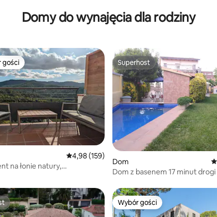
Domy do wynajęcia dla rodziny
 gości
Superhost
arniejsze z kategorii Wybór gości
Superhost
 liczba recenzji: 204
Średnia ocena: 4,98 na 5, liczba recenzji: 159
4,98 (159)
Dom
Ś
t na łonie natury,
Dom z basenem 17 minut drogi
zne widoki
Barcelony
st
Wybór gości
st
Wybór gości