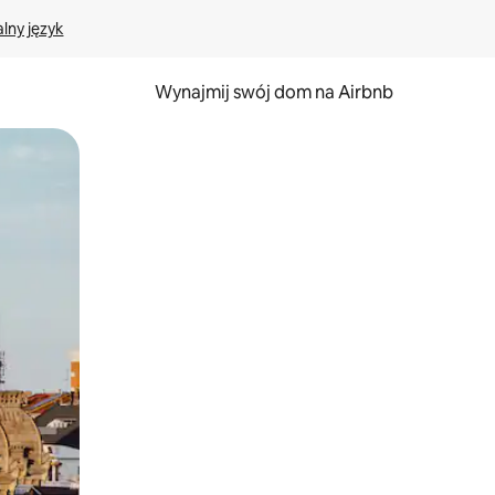
lny język
Wynajmij swój dom na Airbnb
e za pomocą gestów dotykowych lub przesuwania.