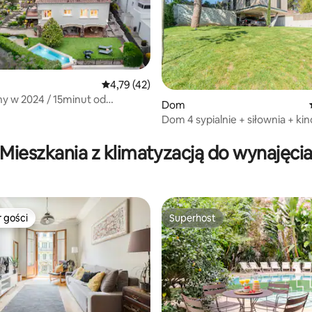
Średnia ocena: 4,79 na 5, liczba recenzji: 42
4,79 (42)
y w 2024 / 15minut od
, liczba recenzji: 238
Dom
y
Dom 4 sypialnie + siłownia + kin
biurko + ogród 20 min BCN
Mieszkania z klimatyzacją do wynajęci
 gości
Superhost
arniejsze z kategorii Wybór gości
Superhost