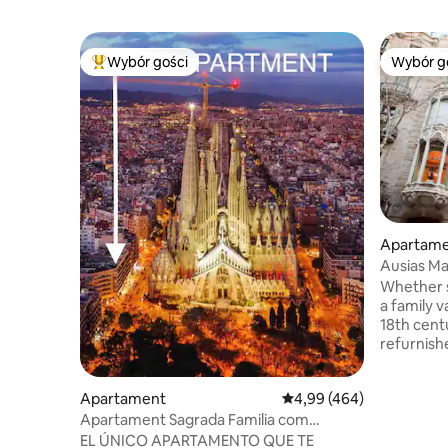
Wybór gości
Wybór g
Najpopularniejsze z kategorii Wybór gości
Wybór g
Apartam
Ausias Ma
taras 2
Whether s
a family v
18th cent
refurnish
new penth
Barcelona
Apartament
Średnia ocena: 4,99 na 5,
4,99 (464)
third floor
takes you
Apartament Sagrada Familia com
floor. Tw
„Mieszkanie narożne”, Sa...
EL ÚNICO APARTAMENTO QUE TE