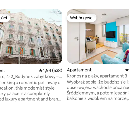
ości
Wybór gości
ości
Wybór gości
Apartament
Ś
ent
Średnia ocena: 4,94 na 5, liczba recenzji: 538
4,94 (538)
Kronos na plaży, apartament 3
rc, 4-2_Budynek zabytkowy –
Wyobraź sobie, że budzisz się i 
eeking a romantic get-away or
obserwujesz wschód słońca n
acation, this modernist style
Śródziemnym, a potem jesz śni
ury palace is a completely
balkonie z widokiem na morze,
ed luxury apartment and brand
decydując, czy spędzisz dzień n
ouse located in the heart of
czy odkryjesz miasto. To jest T
. The elevator reaches the
mieszkanie: winda z bezpośre
 liczba recenzji: 464
 and a flight of stairs (24 steps)
wejściem. Elegancki, z eksklu
 to the apartment at the top
podłogami i meblami, z natura
o bedrooms, two bathrooms.