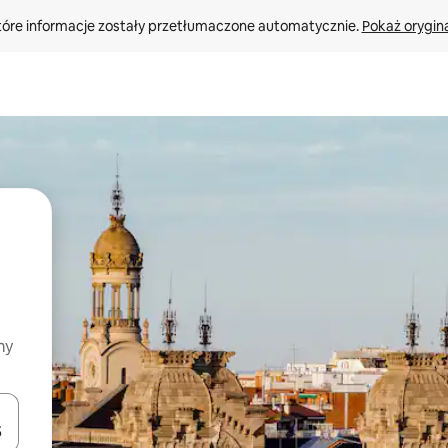
tóre informacje zostały przetłumaczone automatycznie. 
Pokaż orygina
my
o nich za pomocą klawiszy strzałek w górę i w dół lub przeglądać j