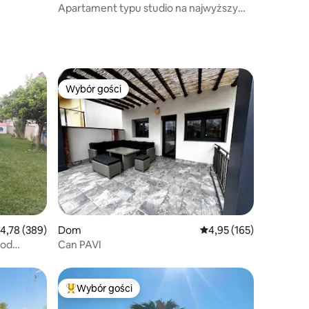
Apartament typu studio na najwyższym
piętrze z widokiem na Sagrada Familia
Wybór gości
Wybór gości
rednia ocena: 4,78 na 5, liczba recenzji: 389
4,78 (389)
Dom
Średnia ocena: 4,95 na 5
4,95 (165)
 od
Can PAVI
Wybór gości
Najpopularniejsze z kategorii Wybór gości