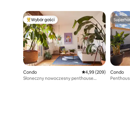
i bezpiec
Wybór gości
Superho
Najpopularniejsze z kategorii Wybór gości
Superho
Condo
Średnia ocena: 4,99 na 5,
4,99 (209)
Condo
Słoneczny nowoczesny penthouse
Penthouse
z uroczym tarasem
ze SPA M