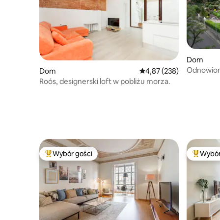
Dom
Odnowion
Dom
Średnia ocena: 4,87 na 5
4,87 (238)
Barcelon
Roós, designerski loft w pobliżu morza.
Wybór gości
Wybór
Najpopularniejsze z kategorii Wybór gości
Najpopul