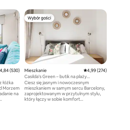
Mieszkan
Wybór gości
Wybór g
Wybór gości
Wybór g
★ BORN 
Witamy 
apartam
położony
Barceloni
Zaledwie
życiem dz
centrum) 
plaż, ofe
rednia ocena: 4,84 na 5, liczba recenzji: 530
4,84 (530)
Mieszkanie
Średnia ocena: 4,99 na 5
4,99 (274)
przestrz
Casilda's Green – butik na plaży
wszystki
w Barcelonie
z łóżka
Ciesz się jasnym i nowoczesnym
pełni wy
ad Morzem
mieszkaniem w samym sercu Barcelony,
w każdym
adanie na
zaprojektowanym w przytulnym stylu,
internet
który łączy w sobie komfort
każdy sz
a plaży,
i funkcjonalność. Znajdziesz tu w pełni
pobyt w 
woje
wyposażoną kuchnię, przestronną część
dnim
dzienną i wygodne sypialnie, które
zywnymi
zapewnią Ci idealny wypoczynek. Jego
lnym
doskonała lokalizacja pozwala łatwo