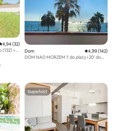
Średnia ocena: 4,94 na 5, liczba recenzji: 32
4,94 (32)
o (132) +
Dom
Średnia ocena: 4,99 na 5
4,99 (142)
DOM NAD MORZEM 1' do plaży i 20' do
a
Barcelony
Superhost
Superhost