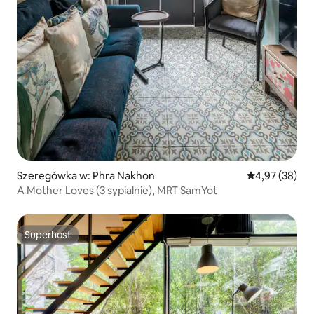
Szeregówka w: Phra Nakhon
Średnia ocena:
4,97 (38)
A Mother Loves (3 sypialnie), MRT SamYot
Superhost
Superhost