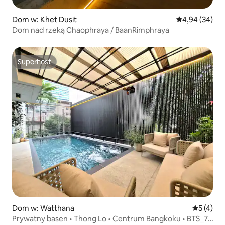
Dom w: Khet Dusit
Średnia ocena:
4,94 (34)
Dom nad rzeką Chaophraya / BaanRimphraya
Superhost
Superhost
Dom w: Watthana
Średnia oc
5 (4)
Prywatny basen • Thong Lo • Centrum Bangkoku • BTS_7-