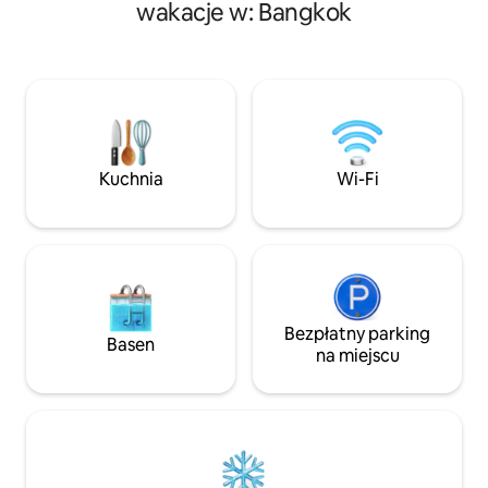
roku.Pomieszczenie ma około
około 70 m², w tym 
wakacje w: Bangkok
40 metrów kwadratowych i składa się
jadalnię, kuchnię i 
z jednej sypialni, salonu z jadalnią, kuchni
łatwością pomieści 
oraz łazienki. Może bez problemu
Wskazówka: gdy li
pomieścić 3 osoby dorosłe. (Wskazówka:
rezerwacji wynosi
w przypadku rezerwacji dla 1–2 gości
w każdej sypialni z
domyślnie udostępniane jest tylko łóżko
łóżko. Jeśli chces
w sypialni. Jeśli potrzebujesz
sofę w salonie, po
dodatkowej rozkładanej sofy, podczas
liczbę osób jako 5 
Kuchnia
Wi-Fi
dokonywania rezerwacji wpisz 3 gości,
po rezerwacji, aby
a po dokonaniu rezerwacji skontaktuj się
poinformować. Zo
z nami, aby nas o tym poinformować.
który przygotuje 
Zadbamy o to, aby nasz personel
Twoim pobytem!!️)
rozłożył sofę przed Twoim
obejmuje korzystan
zameldowaniem.) Cena rezerwacji
nieruchomości, a 
obejmuje korzystanie z całej
fitness, basenu i 
nieruchomości, a także koszt centrum
Bezpłatny parking
coworkingowej.
Basen
fitness, basenu i przestrzeni
na miejscu
coworkingowej.