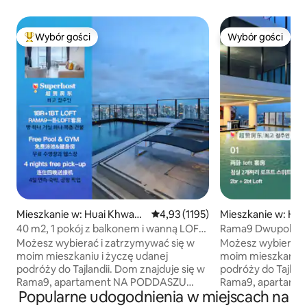
Wybór gości
Wybór gości
Najpopularniejsze z kategorii Wybór gości
Wybór gości
Mieszkanie w: Huai Khwan
Średnia ocena: 4,93 na 5, liczba r
4,93 (1195)
Mieszkanie w: Hu
g
40 m2, 1 pokój z balkonem i wanną LOFT-
Rama9 Dwupokojo
D4 / mieszkanie dla 3 osób / basen na
duplex LOFT z wann
Możesz wybierać i zatrzymywać się w
Możesz wybierać i
dachu / blisko RCA / blisko nocnego
basen na dachu / b
moim mieszkaniu i życzę udanej
moim mieszkaniu i
targu kolejowego / blisko Tonglor
nocnego targu kol
podróży do Tajlandii. Dom znajduje się w
podróży do Tajlandii. Dom znajduje 
Tonglor
Rama9, apartament NA PODDASZU
Rama9, apartam
Popularne udogodnienia w miejscach na
dostarczony w 2024
dostarczony w 20