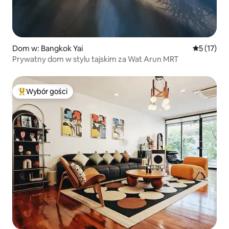
Dom w: Bangkok Yai
Średnia oce
5 (17)
Prywatny dom w stylu tajskim za Wat Arun MRT
Wybór gości
Najpopularniejsze z kategorii Wybór gości