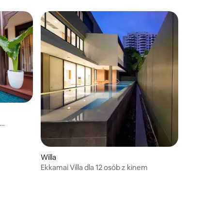
mquartier
Karaoke | Bilard | Luksusowy basen
Wolnostojąca willa
 miasta |
tne
ta na
Willa
Ekkamai Villa dla 12 osób z kinem