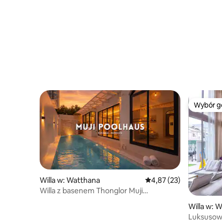
Wybór g
Wybór g
Willa w: Watthana
Średnia ocena: 4,87 na 
4,87 (23)
Willa z basenem Thonglor Muji
z klimatyzacją
Willa w: 
Luksusowa