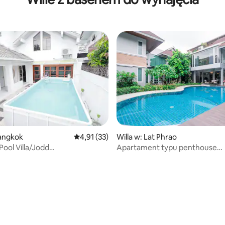
Bangkok
Średnia ocena: 4,91 na 5, liczba recenzji: 33
4,91 (33)
Willa w: Lat Phrao
Pool Villa/Jodd
Apartament typu penthouse
/Sukhumvit
z 2 sypialniami i basenem