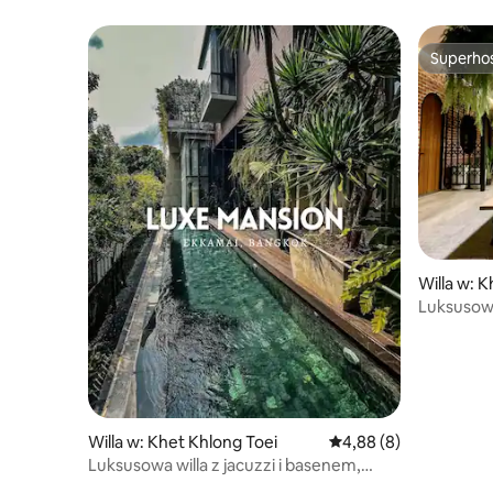
w Thonglo
Superho
Superho
Willa w: 
Luksusowa 
w centru
Willa w: Khet Khlong Toei
Średnia ocena: 4,88 na
4,88 (8)
Luksusowa willa z jacuzzi i basenem,
5 sypialni, Thonglor