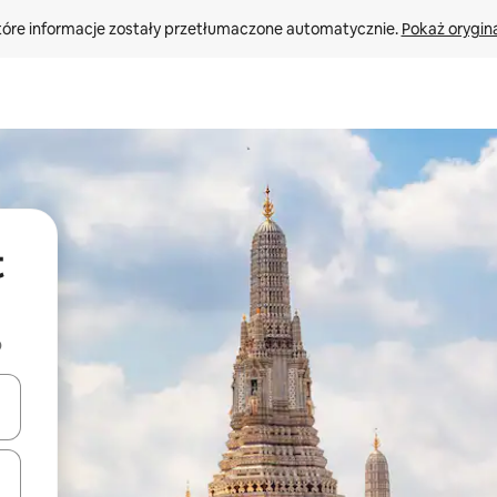
tóre informacje zostały przetłumaczone automatycznie. 
Pokaż orygina
t
b
o nich za pomocą klawiszy strzałek w górę i w dół lub przeglądać j