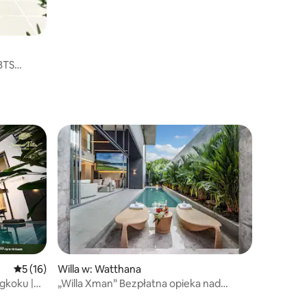
 BTS
Średnia ocena: 5 na 5, liczba recenzji: 16
5 (16)
Willa w: Watthana
gkoku |
„Willa Xman” Bezpłatna opieka nad
dziećmi | Centrum miasta 6 + 1 sypialnia |