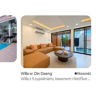
Willa w: Din Daeng
Nowe miejsce pobyt
Nowość
Willa z 5 sypialniami, basenem i Netflixem
w centrum Bangkoku