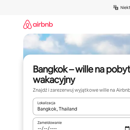
Przejdź
Niek
do
treści
Bangkok – wille na poby
wakacyjny
Znajdź i zarezerwuj wyjątkowe wille na Airbn
Lokalizacja
Gdy wyniki będą dostępne, możesz poruszać się p
Zameldowanie