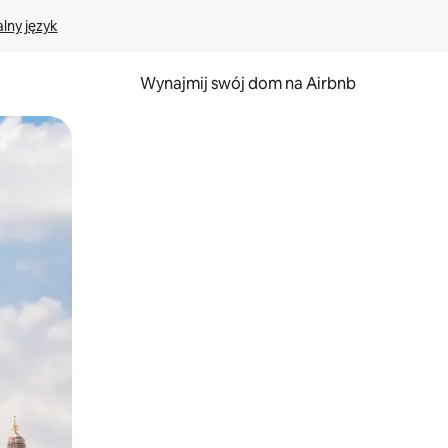
lny język
Wynajmij swój dom na Airbnb
e za pomocą gestów dotykowych lub przesuwania.