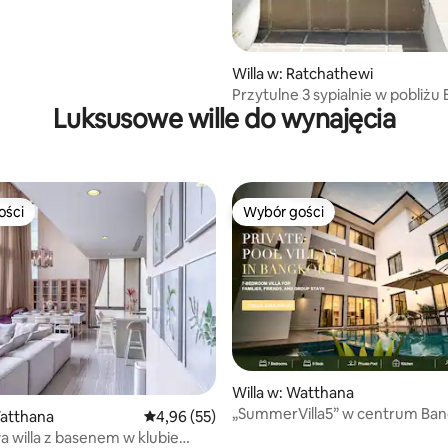
Willa w: Ratchathewi
Przytulne 3 sypialnie w pobliżu
Luksusowe wille do wynajęcia
Ratchathewi
ości
Wybór gości
ości
Wybór gości
5, liczba recenzji: 23
Willa w: Watthana
„SummerVilla5” w centrum Ban
Watthana
Średnia ocena: 4,96 na 5, liczba recenzji: 55
4,96 (55)
Willa z 7 sypialniami i basenem |
 willa z basenem w klubie