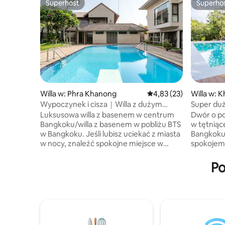
Superhost
Superho
Superhost
Superho
Willa w: Phra Khanong
Średnia ocena: 4,83 na 
4,83 (23)
Willa w: 
Wypoczynek i cisza｜Willa z dużym
Super duża
basenem｜Blisko BTS｜Codzienne
pomieścić
Luksusowa willa z basenem w centrum
Dwór o po
sprzątanie｜Prywatny parking｜
cicha i e
Bangkoku/willa z basenem w pobliżu BTS
w tętniąc
Prywatny ogród｜Szybki internet
wakacje. M
w Bangkoku. Jeśli lubisz uciekać z miasta
Bangkoku.
w nocy, znaleźć spokojne miejsce w
spokojem 
mieście i kochasz małe zwierzęta,
lub więce
wybierz nas Bangkok Core Oasis ·
z prywat
Po
Prywatna willa wakacyjna dla 16 osób
x✘ 8 m, 
W samym sercu dzielnicy Sukhumvit
wodą, zd
stworzyliśmy dla Ciebie spokojną oazę
zjeżdżaln
o powierzchni 1000 m².Główna willa ma
zabawą. 
powierzchnię ponad 600 m², 7 pokoi
znajduje 
z podwójnymi łóżkami, 6 łazienek
Sukhumvit