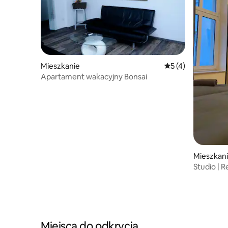
Mieszkanie
Średnia ocena: 5 na
5 (4)
Apartament wakacyjny Bonsai
Mieszkan
Studio | 
zdrojow
Miejsca do odkrycia