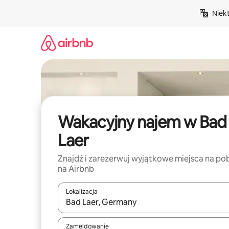
Przejdź
Niek
do
treści
Wakacyjny najem w Bad
Laer
Znajdź i zarezerwuj wyjątkowe miejsca na po
na Airbnb
Lokalizacja
Gdy wyniki będą dostępne, możesz poruszać się p
Zameldowanie