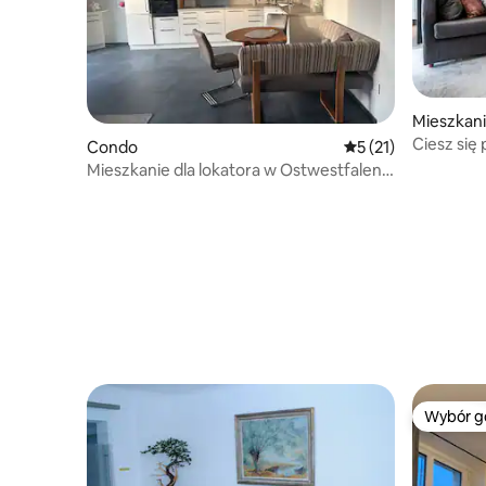
Mieszkan
Ciesz się 
Condo
Średnia ocena: 5 na 
5 (21)
mój Karl's
Mieszkanie dla lokatora w Ostwestfalen-
Lippe 70 m²
Wybór g
Wybór g