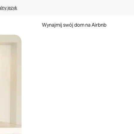
lny język
Wynajmij swój dom na Airbnb
e za pomocą gestów dotykowych lub przesuwania.