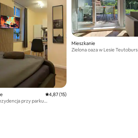
 5, liczba recenzji: 4
Mieszkanie
Zielona oaza w Lesie Teutobur
ie
Średnia ocena: 4,87 na 5, liczba recenzji: 15
4,87 (15)
Rezydencja przy parku
ym