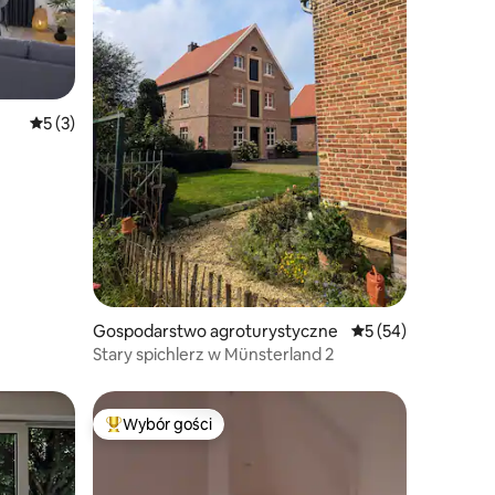
Średnia ocena: 5 na 5, liczba recenzji: 3
5 (3)
 Bad
Gospodarstwo agroturystyczne
Średnia ocena: 5 na 
5 (54)
Stary spichlerz w Münsterland 2
Wybór gości
Najpopularniejsze z kategorii Wybór gości