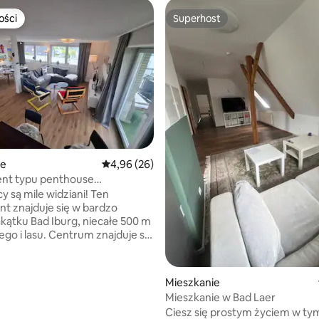
ości
Superhost
ości
Superhost
5, liczba recenzji: 17
ie
Średnia ocena: 4,96 na 5, liczba recenzji: 26
4,96 (26)
nt typu penthouse
micznym widokiem
są mile widziani! Ten
t znajduje się w bardzo
kątku Bad Iburg, niecałe 500 m
ego i lasu. Centrum znajduje się
minut spacerem od hotelu.
t typu penthouse znajduje się
szym piętrze, z którego
Mieszkanie
się widok na okoliczne wzgórza,
Mieszkanie w Bad Laer
eżek turystycznych i
Ciesz się prostym życiem w tym
h. Mieszkanie o powierzchni