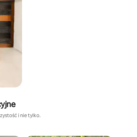
cyjne
ystość i nie tylko.