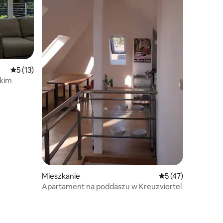
Średnia ocena: 5 na 5, liczba recenzji: 13
5 (13)
skim
Mieszkanie
Średnia ocena: 5 na
5 (47)
Apartament na poddaszu w Kreuzviertel