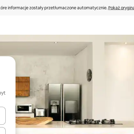
tóre informacje zostały przetłumaczone automatycznie. 
Pokaż orygina
byt
o nich za pomocą klawiszy strzałek w górę i w dół lub przeglądać j