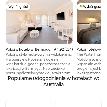
Wybór gości
Wybór gości
Wybór gości
Najpopularniejsze
Pokój w hotelu w: Bermagui
Średnia ocena: 4,92 na 5, liczba 
4,92 (254)
Pokój hotelowy w
Pokój w stylu motelowym z widokiem na
The Waterfront W
ogród
zakwaterowanie
Harbourview House znajduje się
Mój dom to motel z
w najbardziej godnej pozazdroszczenia
wspaniałe widoki n
lokalizacji w Bermagui. Naprzeciwko
progiem; jest blisko
portu i spółdzielni rybackiej, a także tuż
lokali gastronomic
Popularne udogodnienia w hotelach w:
obok 18-dołkowego pola golfowego
rodzin. Pokochasz
i klubu. Zaledwie kilka minut spacerem
względu na lokaliz
Australia
od wioski i otoczony wieloma złotymi
przyjazną obsługę 
plażami, z których słynie Bermagui.
miejsce jest dobre
Harbourview House znajduje się w
poszukiwaczy prz
pobliżu wielu atrakcji, które musisz
podróżujących sł
zobaczyć. Uwaga: pokoje z widokiem na
(z dziećmi) i czwo