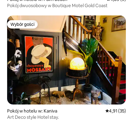
Pokój dwuosobowy w Boutique Motel Gold Coast
Wybór gości
Wybór gości
Pokój w hotelu w: Kaniva
Średnia ocena:
4,91 (35)
Art Deco style Hotel stay.