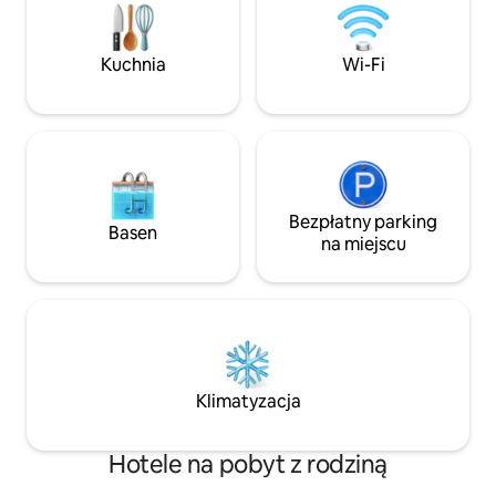
ogród są przyjazne dla zwierząt i wiążą
w niektórych z nas
się z opłatą za sprzątanie w wysokości 50
zwierząt – nie wsz
USD. Musimy zostać poinformowani, jeśli
(zwierzęta). Jeśli
Kuchnia
Wi-Fi
przywozisz zwierzę. Pokoje z widokiem
prostszych wakacj
na balkon nie są przyjazne dla zwierząt.
pobyt tutaj!
Bezpłatny parking
Basen
na miejscu
Klimatyzacja
Hotele na pobyt z rodziną