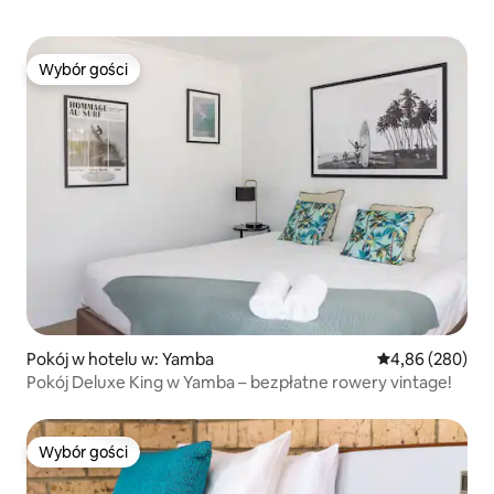
Wybór gości
Wybór gości
Pokój w hotelu w: Yamba
Średnia ocena: 4
4,86 (280)
Pokój Deluxe King w Yamba – bezpłatne rowery vintage!
Wybór gości
Wybór gości