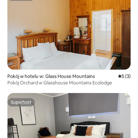
Pokój w hotelu w: Glass House Mountains
Średnia oc
5 (3)
Pokój Orchard w Glasshouse Mountains Ecolodge
Superhost
Superhost