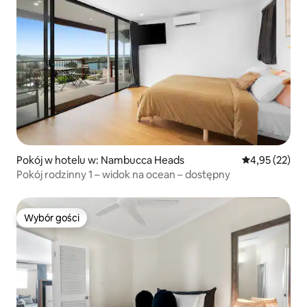
Pokój w hotelu w: Nambucca Heads
Średnia ocena:
4,95 (22)
Pokój rodzinny 1 – widok na ocean – dostępny
Wybór gości
Wybór gości