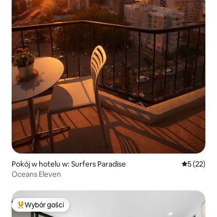
Pokój w hotelu w: Surfers Paradise
Średnia oce
5 (22)
Oceans Eleven
Wybór gości
Najpopularniejsze z kategorii Wybór gości