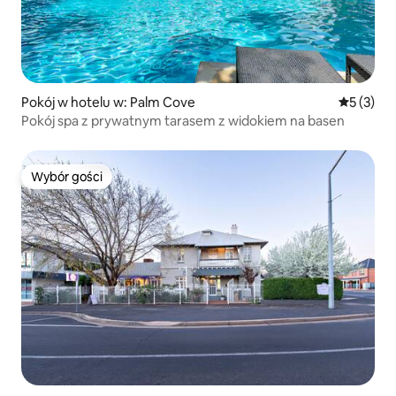
Pokój w hotelu w: Palm Cove
Średnia oc
5 (3)
Pokój spa z prywatnym tarasem z widokiem na basen
Wybór gości
Wybór gości