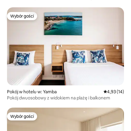
Wybór gości
Wybór gości
Pokój w hotelu w: Yamba
Średnia ocena:
4,93 (14)
Pokój dwuosobowy z widokiem na plażę i balkonem
Wybór gości
Wybór gości