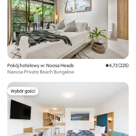
Pokój hotelowy w: Noosa Heads
Średnia ocena: 
4,73 (225)
Naousa Private Beach Bungalow
Wybór gości
Wybór gości