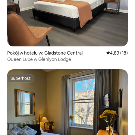
Pokój w hotelu w: Gladstone Central
Średnia ocena:
4,89 (18)
Queen Luxe w Glenlyon Lodge
Superhost
Superhost