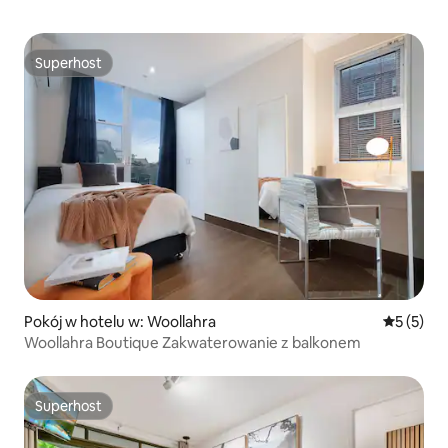
Superhost
Superhost
Pokój w hotelu w: Woollahra
Średnia oc
5 (5)
Woollahra Boutique Zakwaterowanie z balkonem
Superhost
Superhost