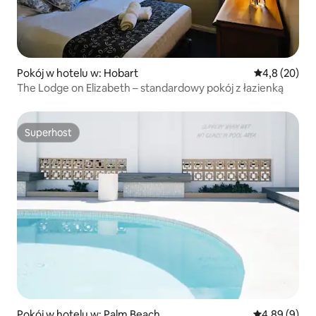
Pokój w hotelu w: Hobart
Średnia ocena
4,8 (20)
The Lodge on Elizabeth – standardowy pokój z łazienką
Superhost
Superhost
Pokój w hotelu w: Palm Beach
Średnia ocena
4,89 (9)