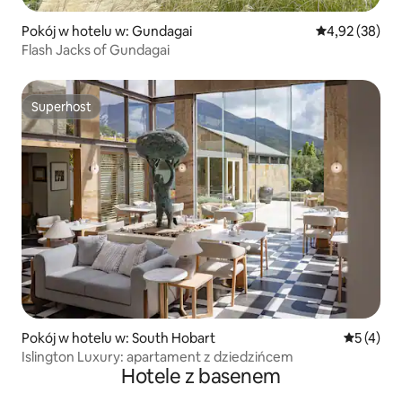
Pokój w hotelu w: Gundagai
Średnia ocena:
4,92 (38)
Flash Jacks of Gundagai
Superhost
Superhost
Pokój w hotelu w: South Hobart
Średnia oc
5 (4)
Islington Luxury: apartament z dziedzińcem
Hotele z basenem