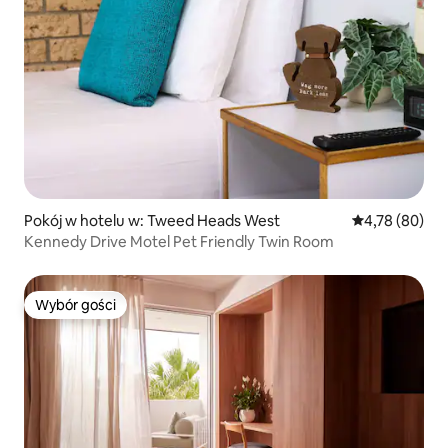
Pokój w hotelu w: Tweed Heads West
Średnia ocena:
4,78 (80)
Kennedy Drive Motel Pet Friendly Twin Room
Wybór gości
Wybór gości