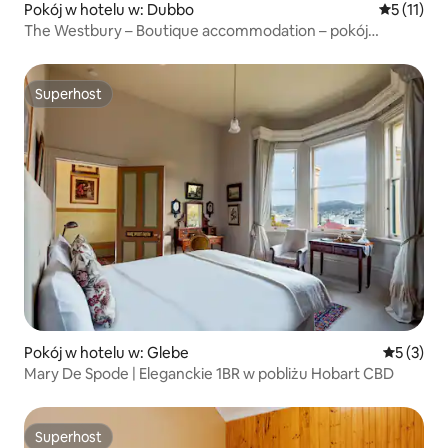
Pokój w hotelu w: Dubbo
Średnia oc
5 (11)
The Westbury – Boutique accommodation – pokój
prywatny
Superhost
Superhost
Pokój w hotelu w: Glebe
Średnia oc
5 (3)
Mary De Spode | Eleganckie 1BR w pobliżu Hobart CBD
Superhost
Superhost