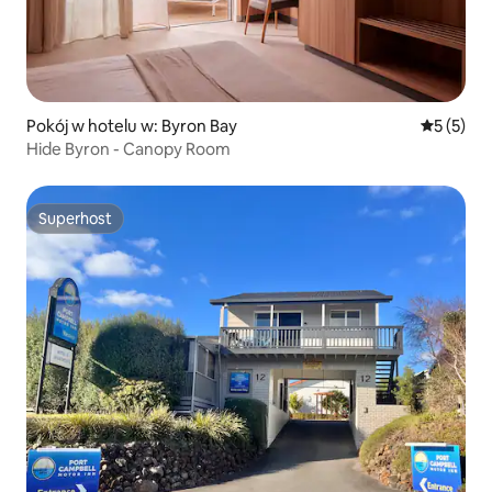
Pokój w hotelu w: Byron Bay
Średnia oc
5 (5)
Hide Byron - Canopy Room
Superhost
Superhost