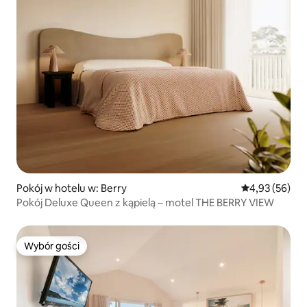
Pokój w hotelu w: Berry
Średnia ocena:
4,93 (56)
Pokój Deluxe Queen z kąpielą – motel THE BERRY VIEW
Wybór gości
Wybór gości