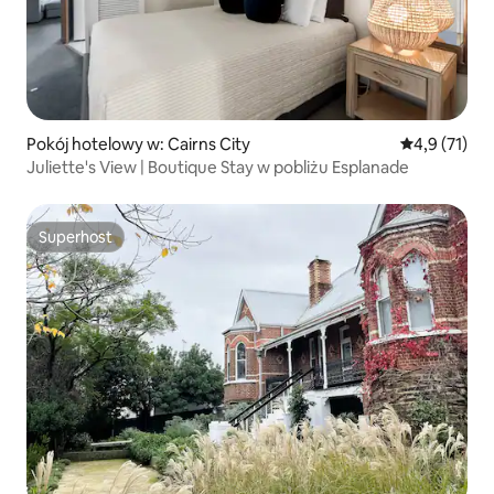
Pokój hotelowy w: Cairns City
Średnia ocena
4,9 (71)
Juliette's View | Boutique Stay w pobliżu Esplanade
Superhost
Superhost