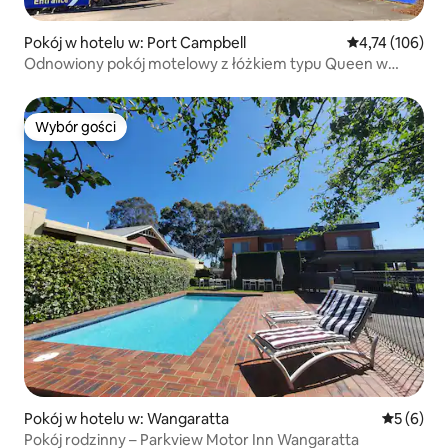
Pokój w hotelu w: Port Campbell
Średnia ocena: 
4,74 (106)
Odnowiony pokój motelowy z łóżkiem typu Queen w
pobliżu plaży
Wybór gości
Wybór gości
Pokój w hotelu w: Wangaratta
Średnia oc
5 (6)
Pokój rodzinny – Parkview Motor Inn Wangaratta