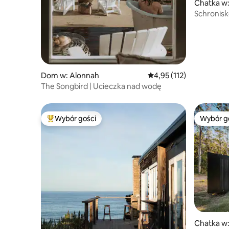
Chatka w:
Schronisk
Dom w: Alonnah
Średnia ocena: 4,95 na 5
4,95 (112)
The Songbird | Ucieczka nad wodę
Wybór gości
Wybór g
Najpopularniejsze z kategorii Wybór gości
Wybór g
Chatka w: