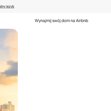
lny język
Wynajmij swój dom na Airbnb
e za pomocą gestów dotykowych lub przesuwania.