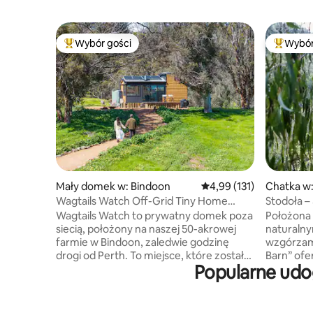
Wybór gości
Wybór
Najpopularniejsze z kategorii Wybór gości
Najpopul
Mały domek w: Bindoon
Średnia ocena: 4,99 na 5
4,99 (131)
Chatka w:
Wagtails Watch Off-Grid Tiny Home
Stodoła –
Retreat
z widoka
Wagtails Watch to prywatny domek poza
Położona
siecią, położony na naszej 50-akrowej
naturalny
farmie w Bindoon, zaledwie godzinę
wzgórzami
drogi od Perth. To miejsce, które zostało
Barn” ofe
Popularne udog
zaprojektowane z myślą o wolnych
z powrot
porankach, gwiaździstym niebie
Zrelaksuj
i przytulnych wieczorach przy kominku.
z widokie
To doskonałe miejsce, aby się wyłączyć
zapraszam