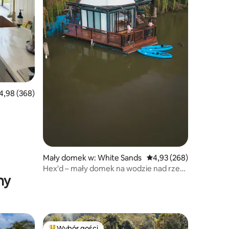
ednia ocena: 4,98 na 5, liczba recenzji: 368
4,98 (368)
Mały domek w: White Sands
Średnia ocena: 4,93 na 5
4,93 (268)
Hex'd – mały domek na wodzie nad rzeką
ny
Murray
Wybór gości