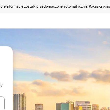
tóre informacje zostały przetłumaczone automatycznie. 
Pokaż orygina
my
o nich za pomocą klawiszy strzałek w górę i w dół lub przeglądać j