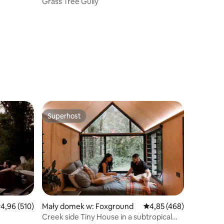
Grass Tree Gully
Superhost
Wybór gości
Superhost
rednia ocena: 4,96 na 5, liczba recenzji: 510
4,96 (510)
Mały domek w: Foxground
Średnia ocena: 4,85 na 5
4,85 (468)
Creek side Tiny House in a subtropical