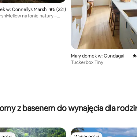
ek w: Connellys Marsh
Średnia ocena: 5 na 5, liczba recenzji: 221
5 (221)
shMellow na łonie natury –
wanna, ognisko, plaża
, liczba recenzji: 375
Mały domek w: Gundagai
Śr
Tuckerbox Tiny
omy z basenem do wynajęcia dla rodzi
 gości
Wybór gości