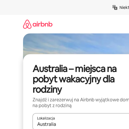
Przejdź
Niek
do
treści
Australia – miejsca na
pobyt wakacyjny dla
rodziny
Znajdź i zarezerwuj na Airbnb wyjątkowe do
na pobyt z rodziną
Lokalizacja
Gdy wyniki będą dostępne, możesz poruszać się p