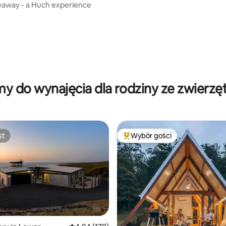
ideaway - a Huch experience
, liczba recenzji: 409
y do wynajęcia dla rodziny ze zwierzę
st
Wybór gości
st
Najpopularniejsze z kategorii 