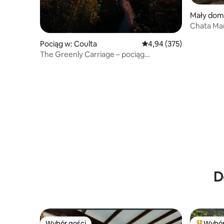
Mały dom
Chata Mar
strumyk, 
Pociąg w: Coulta
Średnia ocena: 4,94 na 5
4,94 (375)
The Greenly Carriage – pociąg
zaadaptowany do pobytów
D
Wybór gości
Wybór