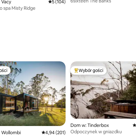
6sixteen The Banks
 Vacy
Średnia ocena: 5 na 5, liczba recenzji: 104
5 (104)
o spa Misty Ridge
, liczba recenzji: 112
ości
Wybór gości
ości
Najpopularniejsze z kategorii 
Dom w: Tinderbox
Ś
Odpoczynek w gniazdku
 Wollombi
Średnia ocena: 4,94 na 5, liczba recenzji: 201
4,94 (201)