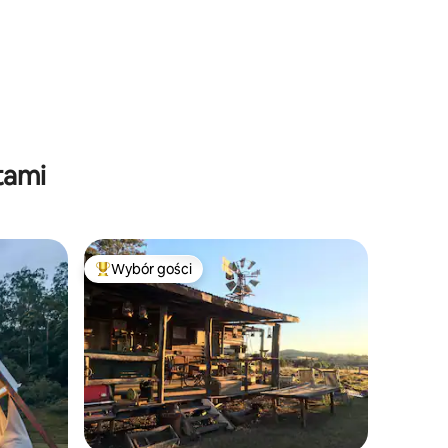
rainforest
tami
Wybór gości
Wybór gości
Najpopularniejsze z kategorii Wybór gości