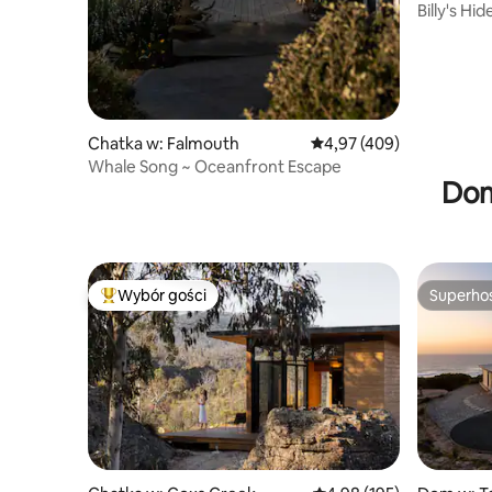
Billy's H
Chatka w: Falmouth
Średnia ocena: 4,97 na 5
4,97 (409)
Whale Song ~ Oceanfront Escape
Dom
Wybór gości
Superho
Najpopularniejsze z kategorii Wybór gości
Superho