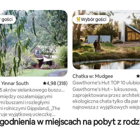
 gości
Wybór gości
arniejsze z kategorii Wybór gości
Najpopularniejsze z kategorii 
Chatka w: Mudgee
Ś
Gawthorne's Hut TOP 10 ulubionych na
, liczba recenzji: 131
 Yinnar South
Średnia ocena: 4,98 na 5, liczba recenzji: 318
4,98 (318)
ŚWIECIE
Gawthorne's Hut – luksusowa,
 5 akrów sielankowego buszu
zaprojektowana przez architek
mi
 między oszałamiającymi
ekologiczna chata tylko dla par 
mi buszami i rozległymi
najnowsza z wyjątkowych wiejs
 rolniczymi Gippsland, „The
ucieczek Wilgowrah, w tym Wi
ruje wyjątkową ucieczkę
Church i Tom's Cottage. Zbud
odnienia w miejscach na pobyt z rodzi
em do łagodnego rytmu natury.
uchwycić wspaniałe widoki, za
 się na 5 akrach prywatnego lasu
gościom spokój, prywatność i 
m na dolinę. Wewnątrz
odosobnienia. Łóżko typu king,
y do korzystania ze starannie