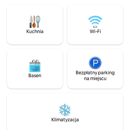
ze starannie wys
Great Ocean Walk, plaża Station Beach
przestrzeni i dre
i wodospad Rainbow Falls. Sky Pods to
się w widokach z w
prywatne, przestronne, przytulne
walabii lub lyrebir
i w pełni wyposażone apartamenty,
w piecu opalany
które zapewniają komfort i wszystkie
(w zależności od s
Kuchnia
Wi-Fi
nowoczesne udogodnienia. Wyłącznie
parki narodowe lu
dla 2 osób dorosłych (bez dzieci)
z najpiękniejszych
Victorii.
Bezpłatny parking
Basen
na miejscu
Klimatyzacja