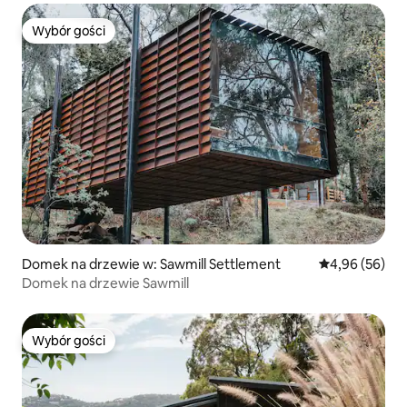
Wybór gości
Wybór gości
Domek na drzewie w: Sawmill Settlement
Średnia ocena:
4,96 (56)
Domek na drzewie Sawmill
Wybór gości
Wybór gości