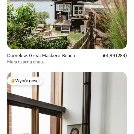
Domek w: Great Mackerel Beach
Średnia ocena: 4
4,99 (284)
Mała czarna chata
Wybór gości
Najpopularniejsze z kategorii Wybór gości