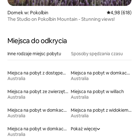
Domek w: Pokolbin
Średnia ocena: 
4,98 (618)
The Studio on Pokolbin Mountain - Stunning views!
Miejsca do odkrycia
Inne rodzaje miejsc pobytu
Sposoby spędzania czasu
Miejsca na pobyt z dostępem do jeziora
Miejsca na pobyt w domkach parterowych
Australia
Australia
Miejsca na pobyt ze zwierzętami
Miejsca na pobyt w willach
Australia
Australia
Miejsca na pobyt w domkach ekologicznych na łonie przyrody
Miejsca na pobyt z widokiem na plażę
Australia
Australia
Miejsca na pobyt w domkach na drzewie
Pokaż więcej
Australia