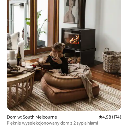
Dom w: South Melbourne
Średnia ocena: 
4,98 (174)
Pięknie wyselekcjonowany dom z 2 sypialniami