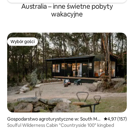
Australia – inne świetne pobyty
wakacyjne
Wybór gości
Wybór gości
Gospodarstwo agroturystyczne w: South Mar
Średnia ocena: 
4,97 (157)
oota
Soulful Wilderness Cabin "Countryside 100" kingbed