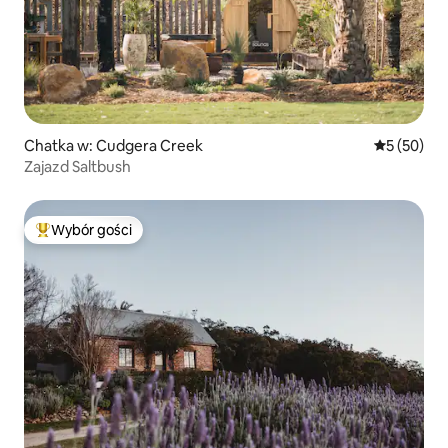
Chatka w: Cudgera Creek
Średnia oce
5 (50)
Zajazd Saltbush
Wybór gości
Najpopularniejsze z kategorii Wybór gości