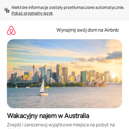
Przejdź
Niektóre informacje zostały przetłumaczone automatycznie. 
do
Pokaż oryginalny język
treści
Wynajmij swój dom na Airbnb
Wakacyjny najem w Australia
Znajdź i zarezerwuj wyjątkowe miejsca na pobyt na