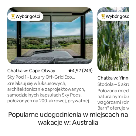
Wybór gości
Wybór gości
Najpopularniejsze z kategorii Wybór gości
Najpopularniejsze
Chatka w: Cape Otway
Średnia ocena: 4,97 na 5, liczba 
4,97 (243)
Sky Pod 1 - Luxury Off-Grid Eco
Chatka w: Yinnar 
Accommodation
Zrelaksuj się w luksusowych,
Stodoła – 5 akrów
architektonicznie zaprojektowanych,
z widokami
Położona między 
samodzielnych kapsułach Sky Pods,
naturalnymi busza
położonych na 200-akrowej, prywatnej
wzgórzami rolnicz
posesji z rezerwatem przyrody na
Barn” oferuje wyj
surowej krawędzi Cape Otway. Z tego
Popularne udogodnienia w miejscach na
z powrotem do ł
malowniczego miejsca rozciąga się
natury. Zrelaksuj s
wakacje w: Australia
wspaniały widok na Ocean Południowy
prywatnego lasu z
i otaczający go nadmorski las
Wewnątrz zaprasz
deszczowy. W pobliżu znajdują się szlak