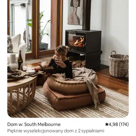
Dom w: South Melbourne
Średnia ocena: 
4,98 (174)
Pięknie wyselekcjonowany dom z 2 sypialniami