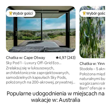
Wybór gości
Wybór gości
Najpopularniejsze z kategorii Wybór gości
Najpopularniejsze
Chatka w: Cape Otway
Średnia ocena: 4,97 na 5, liczba 
4,97 (243)
Sky Pod 1 - Luxury Off-Grid Eco
Chatka w: Yinnar 
Accommodation
Zrelaksuj się w luksusowych,
Stodoła – 5 akrów
architektonicznie zaprojektowanych,
z widokami
Położona między 
samodzielnych kapsułach Sky Pods,
naturalnymi busza
położonych na 200-akrowej, prywatnej
wzgórzami rolnicz
posesji z rezerwatem przyrody na
Barn” oferuje wyj
surowej krawędzi Cape Otway. Z tego
Popularne udogodnienia w miejscach na
z powrotem do ł
malowniczego miejsca rozciąga się
natury. Zrelaksuj s
wakacje w: Australia
wspaniały widok na Ocean Południowy
prywatnego lasu z
i otaczający go nadmorski las
Wewnątrz zaprasz
deszczowy. W pobliżu znajdują się szlak