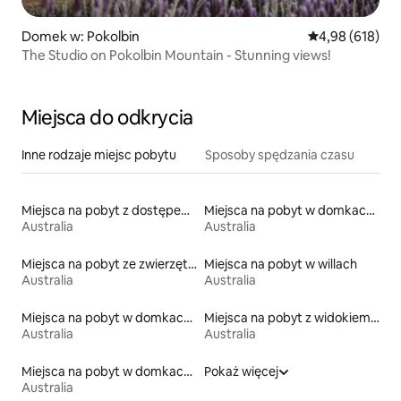
Domek w: Pokolbin
Średnia ocena: 
4,98 (618)
The Studio on Pokolbin Mountain - Stunning views!
Miejsca do odkrycia
Inne rodzaje miejsc pobytu
Sposoby spędzania czasu
Miejsca na pobyt z dostępem do jeziora
Miejsca na pobyt w domkach parterowych
Australia
Australia
Miejsca na pobyt ze zwierzętami
Miejsca na pobyt w willach
Australia
Australia
Miejsca na pobyt w domkach ekologicznych na łonie przyrody
Miejsca na pobyt z widokiem na plażę
Australia
Australia
Miejsca na pobyt w domkach na drzewie
Pokaż więcej
Australia