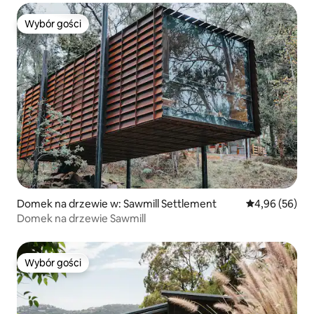
Wybór gości
Wybór gości
Domek na drzewie w: Sawmill Settlement
Średnia ocena:
4,96 (56)
Domek na drzewie Sawmill
Wybór gości
Wybór gości