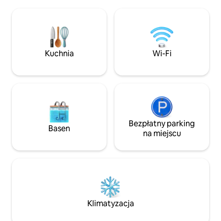
ze starannie wys
Great Ocean Walk, plaża Station Beach
przestrzeni i dre
i wodospad Rainbow Falls. Sky Pods to
się w widokach z w
prywatne, przestronne, przytulne
walabii lub lyrebir
i w pełni wyposażone apartamenty,
w piecu opalany
które zapewniają komfort i wszystkie
(w zależności od s
Kuchnia
Wi-Fi
nowoczesne udogodnienia. Wyłącznie
parki narodowe lu
dla 2 osób dorosłych (bez dzieci)
z najpiękniejszych
Victorii.
Bezpłatny parking
Basen
na miejscu
Klimatyzacja