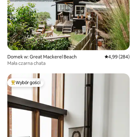
Domek w: Great Mackerel Beach
Średnia ocena: 4
4,99 (284)
Mała czarna chata
Wybór gości
Najpopularniejsze z kategorii Wybór gości