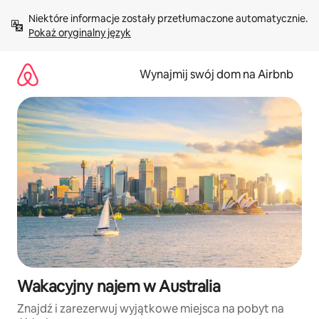
Przejdź
Niektóre informacje zostały przetłumaczone automatycznie. 
do
Pokaż oryginalny język
treści
Wynajmij swój dom na Airbnb
Wakacyjny najem w Australia
Znajdź i zarezerwuj wyjątkowe miejsca na pobyt na