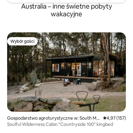
Australia – inne świetne pobyty
wakacyjne
Wybór gości
Wybór gości
Gospodarstwo agroturystyczne w: South Mar
Średnia ocena: 
4,97 (157)
oota
Soulful Wilderness Cabin "Countryside 100" kingbed