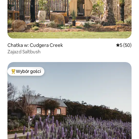
Chatka w: Cudgera Creek
Średnia oce
5 (50)
Zajazd Saltbush
Wybór gości
Najpopularniejsze z kategorii Wybór gości