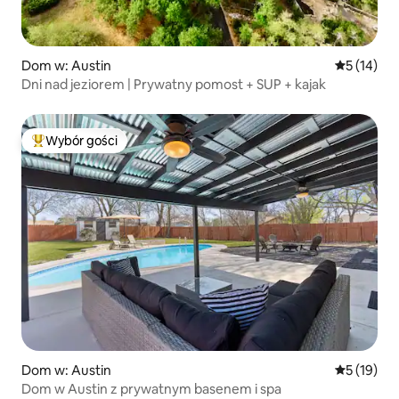
Dom w: Austin
Średnia oce
5 (14)
Dni nad jeziorem | Prywatny pomost + SUP + kajak
Wybór gości
Najpopularniejsze z kategorii Wybór gości
Dom w: Austin
Średnia oce
5 (19)
Dom w Austin z prywatnym basenem i spa