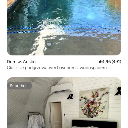
Dom w: Austin
Średnia ocena: 
4,96 (491)
Ciesz się podgrzewanym basenem z wodospadem +
sztuką w SOCO Gallery
Superhost
Superhost