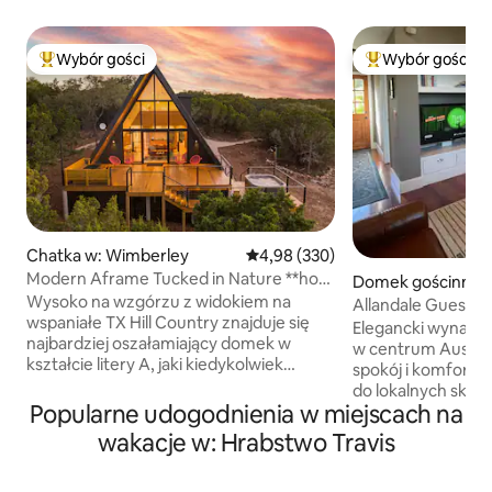
Wybór gości
Wybór gości
Najpopularniejsze z kategorii Wybór gości
Najpopularniejsze
Chatka w: Wimberley
Średnia ocena: 4,98 na 5, liczba 
4,98 (330)
Modern Aframe Tucked in Nature **hot
Domek gościnny w
tub & view**
Wysoko na wzgórzu z widokiem na
Allandale Guestho
wspaniałe TX Hill Country znajduje się
Austin Retreat
Elegancki wynaje
najbardziej oszałamiający domek w
w centrum Austin.
kształcie litery A, jaki kiedykolwiek
spokój i komfort 
widziałeś. Dzięki połączeniu stylu
do lokalnych sklep
z połowy wieku i artystycznych
Popularne udogodnienia w miejscach na
Idealne na odwied
akcentów ta przestrzeń jest wspaniała.
w pobliżu, udział 
wakacje w: Hrabstwo Travis
Domek jest ukryty w kieszeni natury,
krótkie pobyty sł
otoczony 3 akrami dębów, wiązów i
do UT, Moody Cent
jałowców. Rozległe przednie okna i