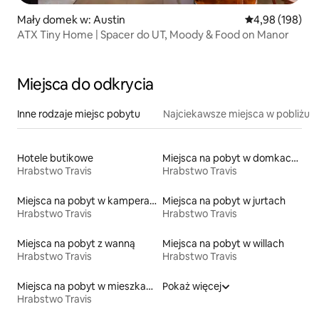
Mały domek w: Austin
Średnia ocena: 
4,98 (198)
ATX Tiny Home | Spacer do UT, Moody & Food on Manor
Miejsca do odkrycia
Inne rodzaje miejsc pobytu
Najciekawsze miejsca w pobliżu
Hotele butikowe
Miejsca na pobyt w domkach na drzewie
Hrabstwo Travis
Hrabstwo Travis
Miejsca na pobyt w kamperach
Miejsca na pobyt w jurtach
Hrabstwo Travis
Hrabstwo Travis
Miejsca na pobyt z wanną
Miejsca na pobyt w willach
Hrabstwo Travis
Hrabstwo Travis
Miejsca na pobyt w mieszkaniach
Pokaż więcej
Hrabstwo Travis