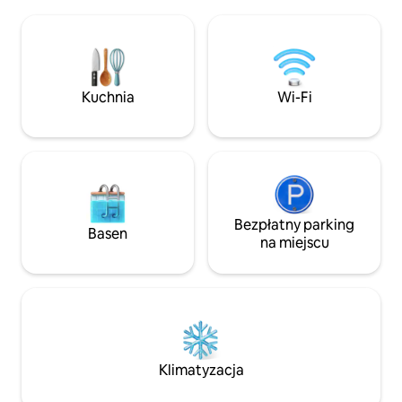
SXSW, F1, Downtow
podniesiony taras zapewniają
się na prywatnym b
niesamowity widok na zachód słońca na
przestronnymi skl
wzgórza, a oświetlenie ciemnego nieba
i bogatymi podłog
tworzy zapierające dech w piersiach
drewna. Darmowy p
gwiaździste niebo. Wanna z
par, rodzin lub o
Kuchnia
Wi-Fi
hydromasażem i prysznic na świeżym
służbowo. Licencja
powietrzu to wisienka na torcie!
zobacz zdjęcia lice
Bezpłatny parking
Basen
na miejscu
Klimatyzacja