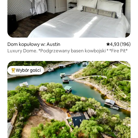
Dom kopułowy w: Austin
Średnia ocena: 
4,93 (196)
Luxury Dome. *Podgrzewany basen kowbojski * *Fire Pit*
Wybór gości
Najpopularniejsze z kategorii Wybór gości