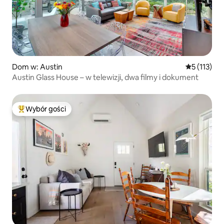
Dom w: Austin
Średnia ocen
5 (113)
Austin Glass House – w telewizji, dwa filmy i dokument
Wybór gości
Najpopularniejsze z kategorii Wybór gości