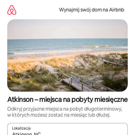
Przejdź
do
Wynajmij swój dom na Airbnb
treści
Atkinson – miejsca na pobyty miesięczne
Odkryj przyjazne miejsca na pobyt długoterminowy,
w których możesz zostać na miesiąc lub dłużej.
Lokalizacja
Gdy wyniki będą dostępne, możesz poruszać się po nich za pom