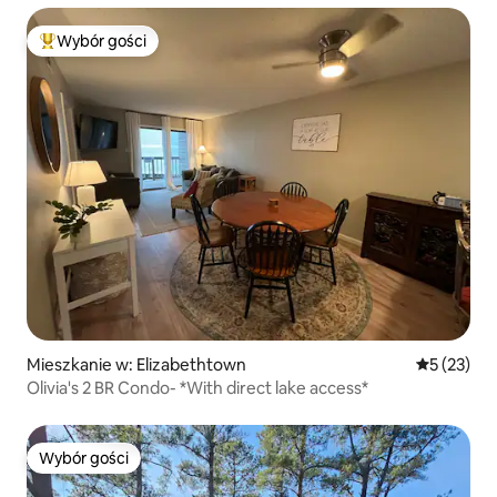
Wybór gości
Najpopularniejsze z kategorii Wybór gości
Mieszkanie w: Elizabethtown
Średnia oce
5 (23)
Olivia's 2 BR Condo- *With direct lake access*
Wybór gości
Wybór gości