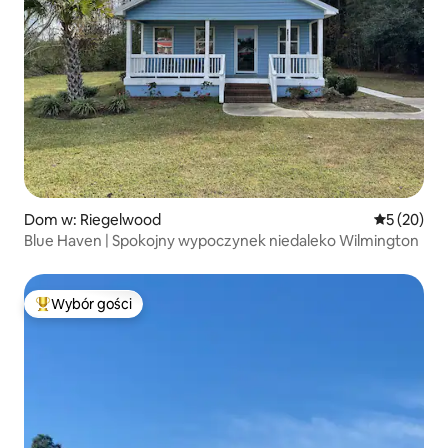
Dom w: Riegelwood
Średnia oce
5 (20)
Blue Haven | Spokojny wypoczynek niedaleko Wilmington
Wybór gości
Najpopularniejsze z kategorii Wybór gości