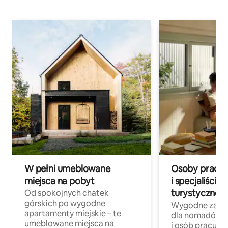
W pełni umeblowane
Osoby pracują
miejsca na pobyt
i specjaliści z
turystycznej
Od spokojnych chatek
górskich po wygodne
Wygodne zakw
apartamenty miejskie – te
dla nomadów 
umeblowane miejsca na
i osób pracując