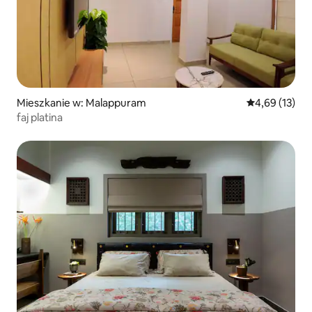
Mieszkanie w: Malappuram
Średnia ocena:
4,69 (13)
faj platina