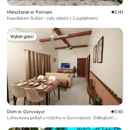
Mieszkanie w: Ponnani
Średnia oc
5 (4)
Kaavilakam Suites – cały obiekt z 2 sypialniami
Wybór gości
Wybór gości
Dom w: Guruvayur
Średnia oc
5 (6)
Luksusowy pobyt u rodziny w Guruvayoor. Odległość:
600 metrów