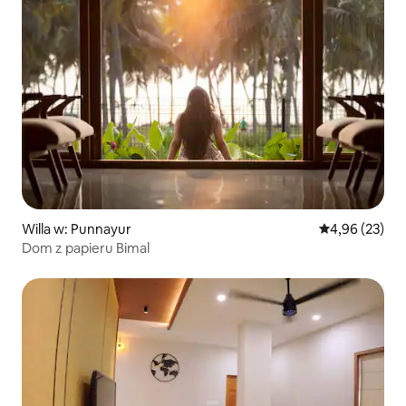
Willa w: Punnayur
Średnia ocena:
4,96 (23)
Dom z papieru Bimal