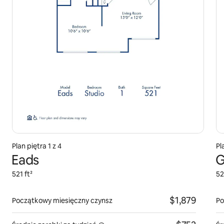
Plan piętra 1 z 4
Pl
Eads
G
521 ft²
52
$1,879
Początkowy miesięczny czynsz
Po