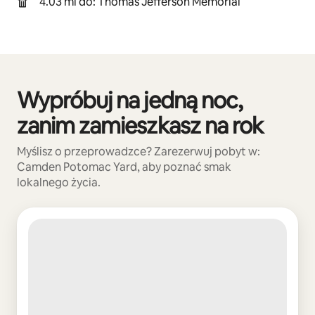
4.03 mi do: Thomas Jefferson Memorial
Wypróbuj na jedną noc,
Widać 0 z 0 elementów
zanim zamieszkasz na rok
Myślisz o przeprowadzce? Zarezerwuj pobyt w:
Camden Potomac Yard, aby poznać smak
lokalnego życia.