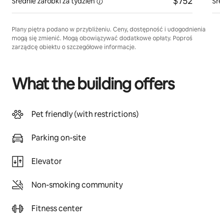
$752
Średnie zarobki za
tydzień
Śr
Plany piętra podano w przybliżeniu. Ceny, dostępność i udogodnienia
mogą się zmienić. Mogą obowiązywać dodatkowe opłaty. Poproś
zarządcę obiektu o szczegółowe informacje.
What the building offers
Pet friendly (with restrictions)
Parking on-site
Elevator
Non-smoking community
Fitness center