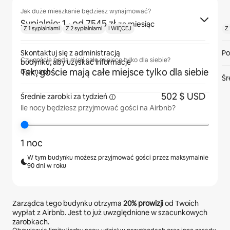
Jak duże mieszkanie będziesz wynajmować?
Sypialnie: 1
· od 7545 zł
za miesiąc
Z 1 sypialniami
Z 2 sypialniami
I WIĘCEJ
Z 
Skontaktuj się z administracją
Po
Czy goście będą mieli całe miejsce tylko dla siebie?
budynku, aby uzyskać informacje
Tak, goście mają całe miejsce tylko dla siebie
o cenach
Śr
502 $ USD
Średnie zarobki za
tydzień
Ile nocy będziesz przyjmować gości na Airbnb?
1 noc
W tym budynku możesz przyjmować gości przez maksymalnie
90 dni w roku
Zarządca tego budynku otrzyma
20%
prowizji
od Twoich
wypłat z Airbnb. Jest to już uwzględnione w szacunkowych
zarobkach.