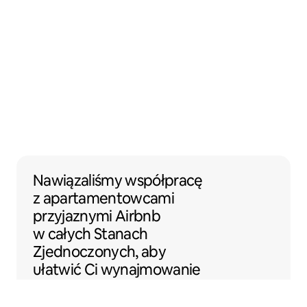
Nawiązaliśmy współpracę z apartamentow
Nawiązaliśmy współpracę
z apartamentowcami
przyjaznymi Airbnb
w całych Stanach
Zjednoczonych, aby
ułatwić Ci wynajmowanie
Twojego miejsca na
Airbnb.