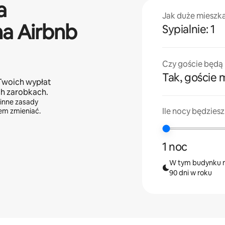
a
Jak duże mieszk
na Airbnb
Sypialnie: 1
Czy goście będą m
Tak, goście m
Twoich wypłat
ch zarobkach.
 inne zasady
Ile nocy będzies
sem zmieniać.
1 noc
W tym budynku m
90 dni w roku