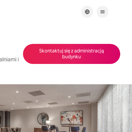
Skontaktuj się z administracją
budynku
lniami i