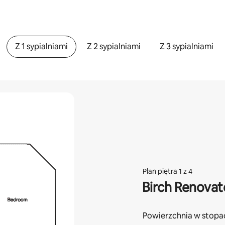
Z 1 sypialniami
Z 2 sypialniami
Z 3 sypialniami
Plan piętra 1 z 4
Birch Renova
Powierzchnia w stop