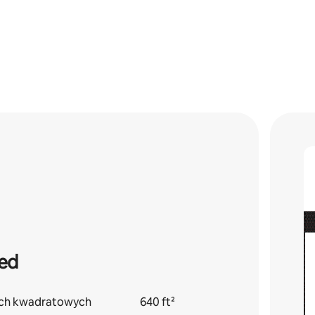
ted
ach kwadratowych
640 ft²