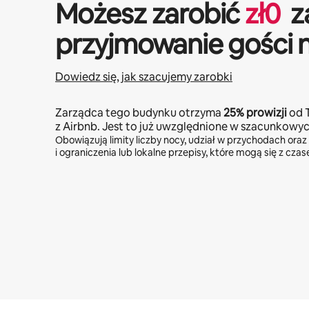
Możesz zarobić
zł
0
z
przyjmowanie gości 
Dowiedz się, jak szacujemy zarobki
Zarządca tego budynku otrzyma
25%
prowizji
od 
z Airbnb. Jest to już uwzględnione w szacunkowy
Obowiązują limity liczby nocy, udział w przychodach oraz
i ograniczenia lub lokalne przepisy, które mogą się z cza
Twoje potencjalne zarobki wynoszą zł3000 miesięcznie