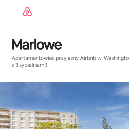
Przejdź
do
treści
Marlowe
Apartamentowiec przyjazny Airbnb w: Washington M
z 3 sypialniami)