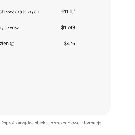
ach kwadratowych
611 ft²
y czynsz
$1,749
zień
$476
 Poproś zarządcę obiektu o szczegółowe informacje.