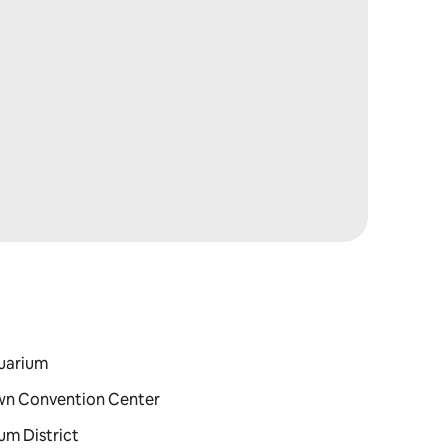
uarium
own Convention Center
um District