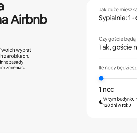
a
Jak duże mieszk
na Airbnb
Sypialnie: 1
Czy goście będą m
Tak, goście m
Twoich wypłat
ch zarobkach.
 inne zasady
Ile nocy będzies
sem zmieniać.
1 noc
W tym budynku m
120 dni w roku