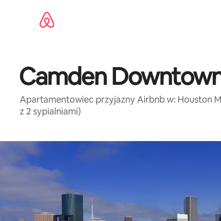
Przejdź
do
treści
Camden Downtow
Apartamentowiec przyjazny Airbnb w: Houston Metr
z 2 sypialniami)