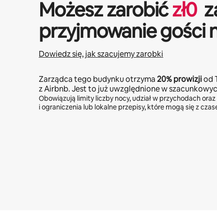
Możesz zarobić
zł
0
z
przyjmowanie gości 
Dowiedz się, jak szacujemy zarobki
Zarządca tego budynku otrzyma
20%
prowizji
od 
z Airbnb. Jest to już uwzględnione w szacunkowy
Obowiązują limity liczby nocy, udział w przychodach oraz
i ograniczenia lub lokalne przepisy, które mogą się z cza
Twoje potencjalne zarobki wynoszą zł3573 miesięcznie