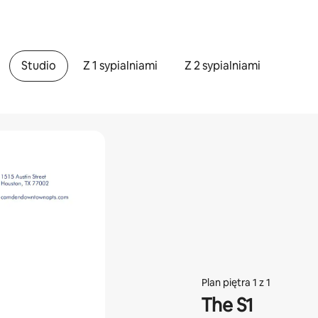
Studio
Z 1 sypialniami
Z 2 sypialniami
Plan piętra 1 z 1
The S1