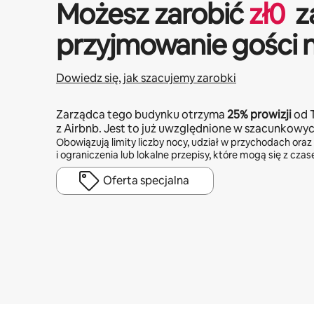
Możesz zarobić
zł
0
z
przyjmowanie gości 
Dowiedz się, jak szacujemy zarobki
Zarządca tego budynku otrzyma
25%
prowizji
od 
z Airbnb. Jest to już uwzględnione w szacunkowy
Obowiązują limity liczby nocy, udział w przychodach oraz
i ograniczenia lub lokalne przepisy, które mogą się z cza
Oferta specjalna
Twoje potencjalne zarobki wynoszą zł2880 miesięcznie