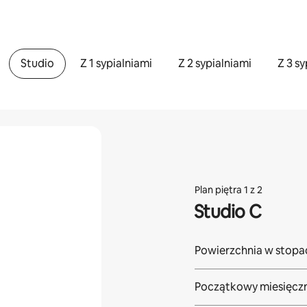
Studio
Z 1 sypialniami
Z 2 sypialniami
Z 3 s
Plan piętra 1 z 2
Studio C
Powierzchnia w stop
Początkowy miesięczn