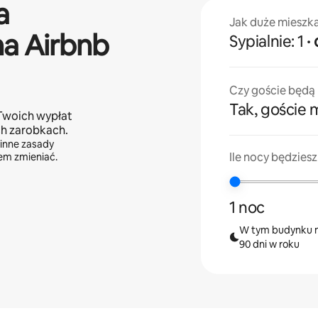
a
Jak duże mieszk
na Airbnb
Sypialnie: 1
Czy goście będą m
Tak, goście m
Twoich wypłat
ch zarobkach.
 inne zasady
Ile nocy będzies
sem zmieniać.
1 noc
W tym budynku m
90 dni w roku