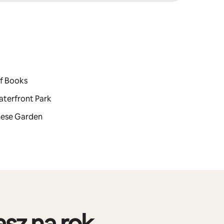
of Books
aterfront Park
anese Garden
sz na rok