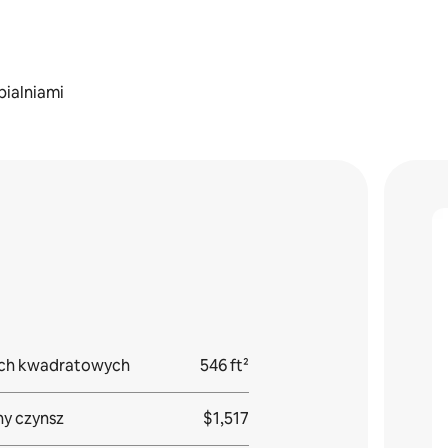
ypialniami
ach kwadratowych
546 ft²
y czynsz
$1,517