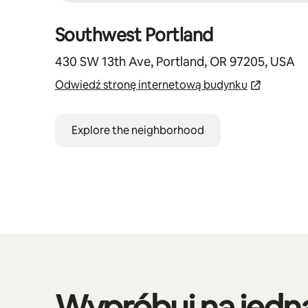
Southwest Portland
430 SW 13th Ave, Portland, OR 97205, USA
Odwiedź stronę internetową budynku
Explore the neighborhood
Wypróbuj na jedną
Widać 0 z 0 elementów