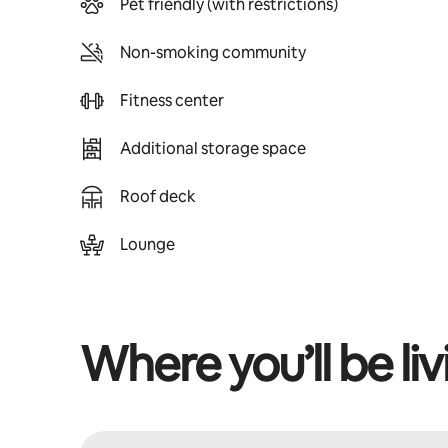
Pet friendly (with restrictions)
Non-smoking community
Fitness center
Additional storage space
Roof deck
Lounge
Where you’ll be liv