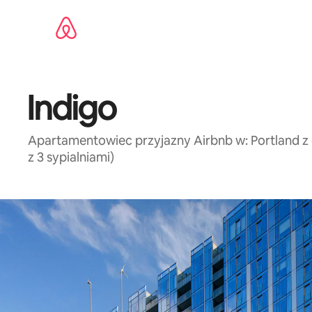
Przejdź
do
treści
Indigo
Apartamentowiec przyjazny Airbnb w: Portland z dos
z 3 sypialniami)