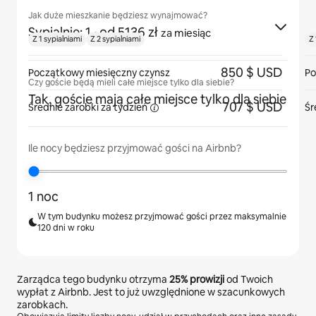
Jak duże mieszkanie będziesz wynajmować?
Sypialnie: 1
· od 5136 zł
za miesiąc
Z 1 sypialniami
Z 2 sypialniami
Z 
850 $ USD
Początkowy miesięczny czynsz
Po
Czy goście będą mieli całe miejsce tylko dla siebie?
Tak, goście mają całe miejsce tylko dla siebie
707 $ USD
Średnie zarobki za
tydzień
Śr
Ile nocy będziesz przyjmować gości na Airbnb?
1 noc
W tym budynku możesz przyjmować gości przez maksymalnie
120 dni w roku
Zarządca tego budynku otrzyma
25%
prowizji
od Twoich
wypłat z Airbnb. Jest to już uwzględnione w szacunkowych
zarobkach.