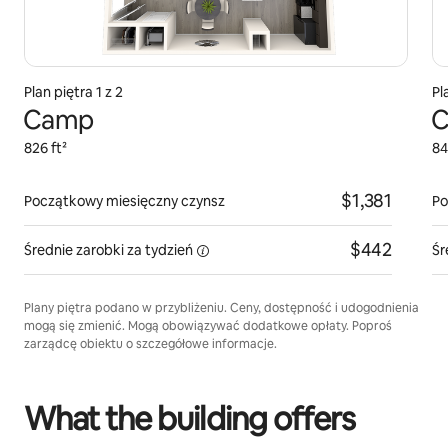
Plan piętra 1 z 2
Pl
Camp
C
826 ft²
84
$1,381
Początkowy miesięczny czynsz
Po
$442
Średnie zarobki za
tydzień
Śr
Plany piętra podano w przybliżeniu. Ceny, dostępność i udogodnienia
mogą się zmienić. Mogą obowiązywać dodatkowe opłaty. Poproś
zarządcę obiektu o szczegółowe informacje.
What the building offers