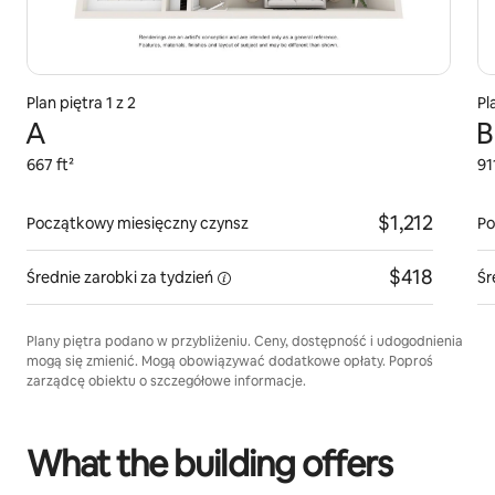
Plan piętra 1 z 2
Pl
A
B
667 ft²
91
$1,212
Początkowy miesięczny czynsz
Po
$418
Średnie zarobki za
tydzień
Śr
Plany piętra podano w przybliżeniu. Ceny, dostępność i udogodnienia
mogą się zmienić. Mogą obowiązywać dodatkowe opłaty. Poproś
zarządcę obiektu o szczegółowe informacje.
What the building offers