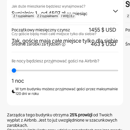
S
Jak duże mieszkanie będziesz wynajmować?
Sypialnie: 1
· od 4507 zł
za miesiąc
Z 1 sypialniami
Z 2 sypialniami
I WIĘCEJ
Z 
1455 $ USD
Początkowy miesięczny czynsz
Po
Czy goście będą mieli całe miejsce tylko dla siebie?
Tak, goście mają całe miejsce tylko dla siebie
463 $ USD
Średnie zarobki za
tydzień
Śr
Ile nocy będziesz przyjmować gości na Airbnb?
1 noc
W tym budynku możesz przyjmować gości przez maksymalnie
120 dni w roku
Zarządca tego budynku otrzyma
25%
prowizji
od Twoich
wypłat z Airbnb. Jest to już uwzględnione w szacunkowych
zarobkach.