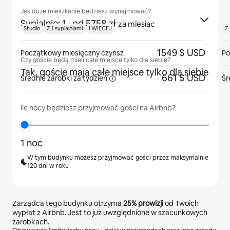
Jak duże mieszkanie będziesz wynajmować?
Sypialnie: 1
· od 5758 zł
za miesiąc
Studio
Z 1 sypialniami
I WIĘCEJ
Z 
1549 $ USD
Początkowy miesięczny czynsz
Po
Czy goście będą mieli całe miejsce tylko dla siebie?
Tak, goście mają całe miejsce tylko dla siebie
661 $ USD
Średnie zarobki za
tydzień
Śr
Ile nocy będziesz przyjmować gości na Airbnb?
1 noc
W tym budynku możesz przyjmować gości przez maksymalnie
120 dni w roku
Zarządca tego budynku otrzyma
25%
prowizji
od Twoich
wypłat z Airbnb. Jest to już uwzględnione w szacunkowych
zarobkach.