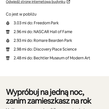
Odwiedź stronę internetową budynku
Co jest w pobliżu
3.03 mi do: Freedom Park
2.96 mi do: NASCAR Hall of Fame
2.93 mi do: Romare Bearden Park
2.98 mi do: Discovery Place Science
2.48 mi do: Bechtler Museum of Modern Art
Wypróbuj na jedną noc,
Widać 0 z 0 elementów
zanim zamieszkasz na rok