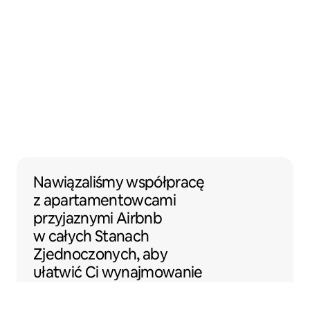
Nawiązaliśmy współpracę z apartamentow
Nawiązaliśmy współpracę
z apartamentowcami
przyjaznymi Airbnb
w całych Stanach
Zjednoczonych, aby
ułatwić Ci wynajmowanie
Twojego miejsca na
Airbnb.