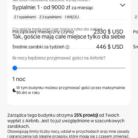
Jak duże mieszkanie będziesz wynajmować?
Sypialnie: 1
· od 9000 zł
za miesiąc
Z 1 sypialniami
Z 2 sypialniami
I WIĘCEJ
Z 
Czy goście będą mieli całe miejsce tylko dla siebie?
2330 $ USD
Początkowy miesięczny czynsz
Po
Tak, goście mają całe miejsce tylko dla siebie
446 $ USD
Średnie zarobki za
tydzień
Śr
Ile nocy będziesz przyjmować gości na Airbnb?
1 noc
W tym budynku możesz przyjmować gości przez maksymalnie
90 dni w roku
Zarządca tego budynku otrzyma
25%
prowizji
od Twoich
wypłat z Airbnb. Jest to już uwzględnione w szacunkowych
zarobkach.
Obowiązują limity liczby nocy, udział w przychodach oraz inne zasady
i ograniczenia lub lokalne przepisy, które mogą się z czasem zmieniać.