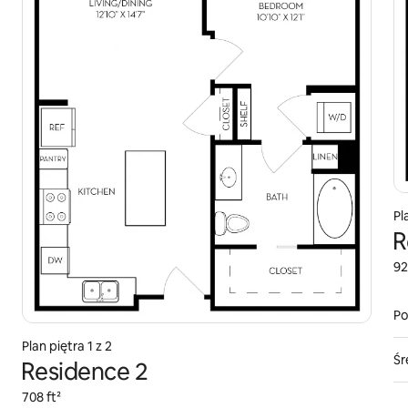
Pl
R
92
Po
Plan piętra 1 z 2
Śr
Residence 2
708 ft²