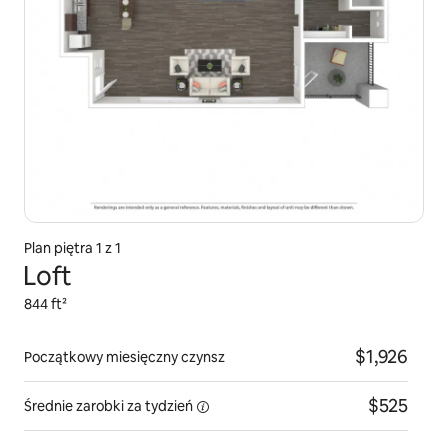
Plan piętra 1 z 1
Loft
844 ft²
$1,926
Początkowy miesięczny czynsz
$525
Średnie zarobki za
tydzień