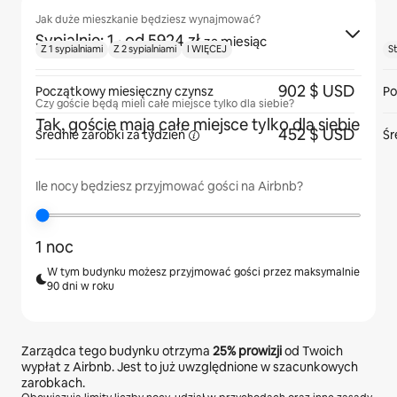
Jak duże mieszkanie będziesz wynajmować?
Sypialnie: 1
· od 5924 zł
za miesiąc
Z 1 sypialniami
Z 2 sypialniami
I WIĘCEJ
S
902 $ USD
Początkowy miesięczny czynsz
Po
Czy goście będą mieli całe miejsce tylko dla siebie?
Tak, goście mają całe miejsce tylko dla siebie
452 $ USD
Średnie zarobki za
tydzień
Śr
Ile nocy będziesz przyjmować gości na Airbnb?
1 noc
W tym budynku możesz przyjmować gości przez maksymalnie
90 dni w roku
Zarządca tego budynku otrzyma
25%
prowizji
od Twoich
wypłat z Airbnb. Jest to już uwzględnione w szacunkowych
zarobkach.