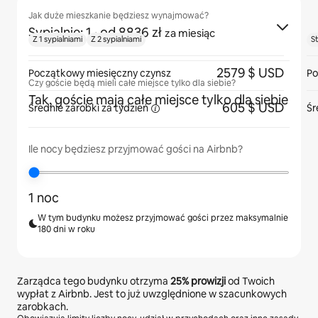
Jak duże mieszkanie będziesz wynajmować?
Sypialnie: 1
· od 8836 zł
za miesiąc
Z 1 sypialniami
Z 2 sypialniami
S
2579 $ USD
Początkowy miesięczny czynsz
Po
Czy goście będą mieli całe miejsce tylko dla siebie?
Tak, goście mają całe miejsce tylko dla siebie
605 $ USD
Średnie zarobki za
tydzień
Śr
Ile nocy będziesz przyjmować gości na Airbnb?
1 noc
W tym budynku możesz przyjmować gości przez maksymalnie
180 dni w roku
Zarządca tego budynku otrzyma
25%
prowizji
od Twoich
wypłat z Airbnb. Jest to już uwzględnione w szacunkowych
zarobkach.