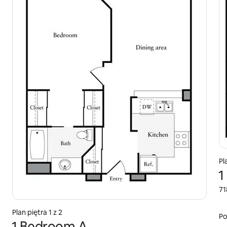
Pl
1
71
Plan piętra 1 z 2
Po
1 Bedroom A