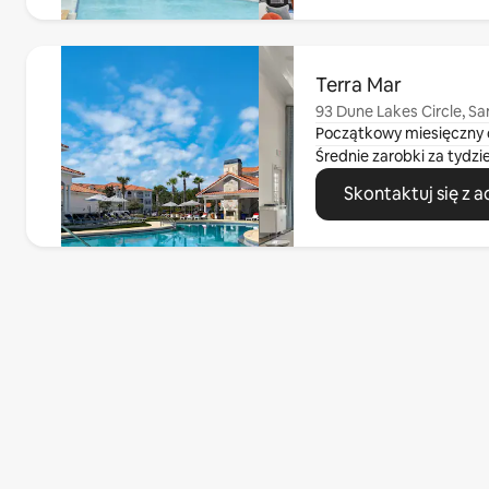
Widać 0 z 0 elementów
Terra Mar
93 Dune Lakes Circle, Sa
Początkowy miesięczny 
Średnie zarobki za tydzi
Skontaktuj się z 