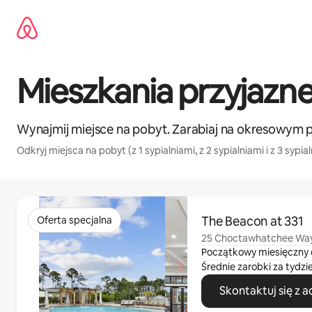
Przejdź
do
treści
Mieszkania przyjazne
Wynajmij miejsce na pobyt. Zarabiaj na okresowym 
Odkryj miejsca na pobyt (z 1 sypialniami, z 2 sypialniami i z 3 sypia
Widać 0 z 0 elementów
The Beacon at 331
Oferta specjalna
25 Choctawhatchee Way,
Początkowy miesięczny 
Średnie zarobki za tydzi
Skontaktuj się z 