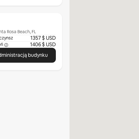
nta Rosa Beach, FL
1357 $ USD
czynsz
1406 $ USD
eń
administracją budynku