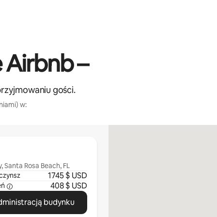
 Airbnb –
przyjmowaniu gości.
lniami) w:
 Santa Rosa Beach, FL
1745 $ USD
czynsz
408 $ USD
eń
administracją budynku