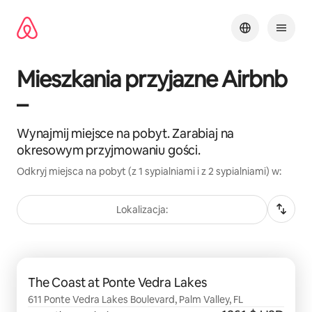
Przejdź
do
treści
Mieszkania przyjazne Airbnb
–
Wynajmij miejsce na pobyt. Zarabiaj na
okresowym przyjmowaniu gości.
Odkryj miejsca na pobyt (z 1 sypialniami i z 2 sypialniami) w:
Lokalizacja:
Widać 0 z 0 elementów
The Coast at Ponte Vedra Lakes
611 Ponte Vedra Lakes Boulevard, Palm Valley, FL