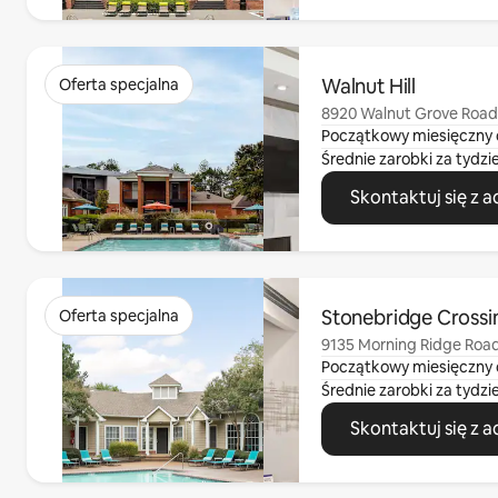
Widać 0 z 0 elementów
Walnut Hill
Oferta specjalna
8920 Walnut Grove Road
Początkowy miesięczny 
Średnie zarobki za tydzi
Skontaktuj się z 
Widać 0 z 0 elementów
Stonebridge Crossi
Oferta specjalna
9135 Morning Ridge Roa
Początkowy miesięczny 
Średnie zarobki za tydzi
Skontaktuj się z 