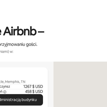
 Airbnb –
przyjmowaniu gości.
lniami) w:
le, Memphis, TN
1267 $ USD
czynsz
458 $ USD
eń
administracją budynku