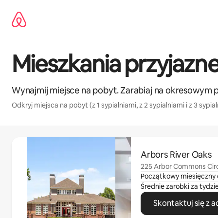
Przejdź
do
treści
Mieszkania przyjazne
Wynajmij miejsce na pobyt. Zarabiaj na okresowym 
Odkryj miejsca na pobyt (z 1 sypialniami, z 2 sypialniami i z 3 sypia
Widać 0 z 0 elementów
Arbors River Oaks
225 Arbor Commons Circ
Początkowy miesięczny 
Średnie zarobki za tydzi
Skontaktuj się z 