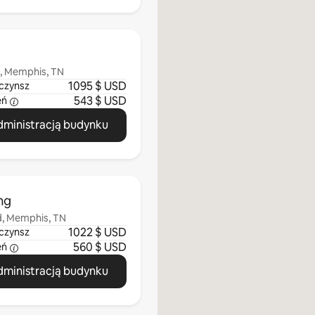
, Memphis, TN
1095 $ USD
czynsz
543 $ USD
eń
administracją budynku
ng
d, Memphis, TN
1022 $ USD
czynsz
560 $ USD
eń
administracją budynku