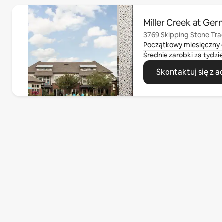
Widać 0 z 0 elementów
Miller Creek at Ge
3769 Skipping Stone Tr
Początkowy miesięczny 
Średnie zarobki za tydzi
Skontaktuj się z 