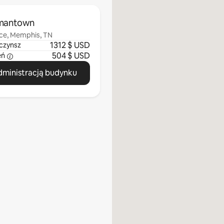
rmantown
ace, Memphis, TN
1312 $ USD
czynsz
504 $ USD
eń
administracją budynku