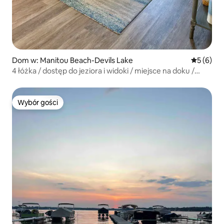
Dom w: Manitou Beach-Devils Lake
Średnia oc
5 (6)
4 łóżka / dostęp do jeziora i widoki / miejsce na doku /
duże podwórko
Wybór gości
Wybór gości