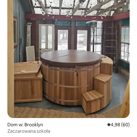
Dom w: Brooklyn
Średnia ocena:
4,98 (60)
Zaczarowana szkoła