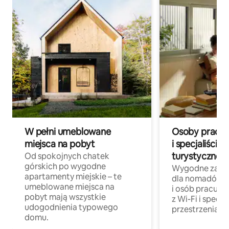
W pełni umeblowane
Osoby pracują
miejsca na pobyt
i specjaliści z
turystycznej
Od spokojnych chatek
górskich po wygodne
Wygodne zakw
apartamenty miejskie – te
dla nomadów 
umeblowane miejsca na
i osób pracując
pobyt mają wszystkie
z Wi-Fi i specja
udogodnienia typowego
przestrzenią do
domu.