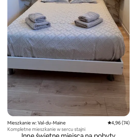
Mieszkanie w: Val-du-Maine
Średnia ocena:
4,96 (74)
Kompletne mieszkanie w sercu stajni
Inne świetne miejsca na pobyty