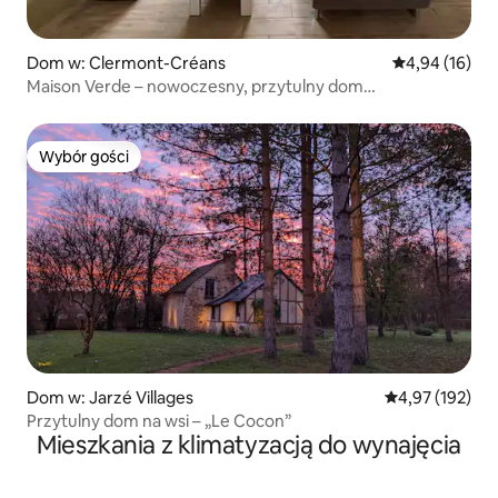
Dom w: Clermont-Créans
Średnia ocena:
4,94 (16)
Maison Verde – nowoczesny, przytulny dom
z przestrzenią na zewnątrz
Wybór gości
Wybór gości
Dom w: Jarzé Villages
Średnia ocena: 
4,97 (192)
Przytulny dom na wsi – „Le Cocon”
Mieszkania z klimatyzacją do wynajęcia