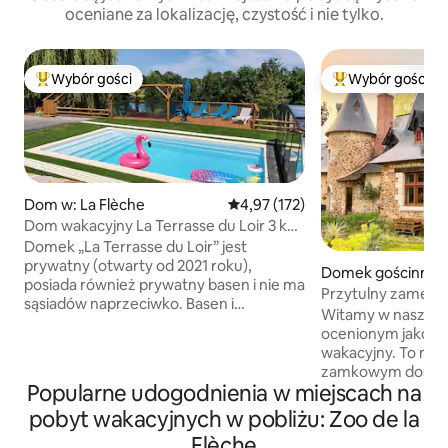
oceniane za lokalizację, czystość i nie tylko.
Wybór gości
Wybór gości
Najpopularniejsze z kategorii Wybór gości
Najpopularniejsze
Dom w: La Flèche
Średnia ocena: 4,97 na 5, liczba 
4,97 (172)
Dom wakacyjny La Terrasse du Loir 3 km
od Zoo de la Flèche
Domek „La Terrasse du Loir” jest
prywatny (otwarty od 2021 roku),
Domek gościnny w
posiada również prywatny basen i nie ma
thion
Przytulny zamek w
sąsiadów naprzeciwko. Basen i
na staw
Witamy w naszym gî
zadaszenie teleskopowe zostały
ocenionym jako 4
zainstalowane w 2022 roku, basen jest
wakacyjny. To miej
podgrzewany do 29° W 2026 roku: basen
zamkowym doskona
podgrzewany od 27 marca do 1 listopada
Popularne udogodnienia w miejscach na
charakter z nowo
włącznie. W 2027 roku: basen
udogodnieniami na
pobyt wakacyjnych w pobliżu: Zoo de la
podgrzewany od 26 marca do 1 listopada
Wygodne udogodn
włącznie. Domek o powierzchni 115 m² +
Flèche
wyposażona kuchn