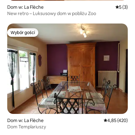
Dom w: La Flèche
Średnia oc
5 (3)
New retro – Luksusowy dom w pobliżu Zoo
Wybór gości
Wybór gości
Dom w: La Flèche
Średnia ocena: 
4,85 (420)
Dom Templariuszy