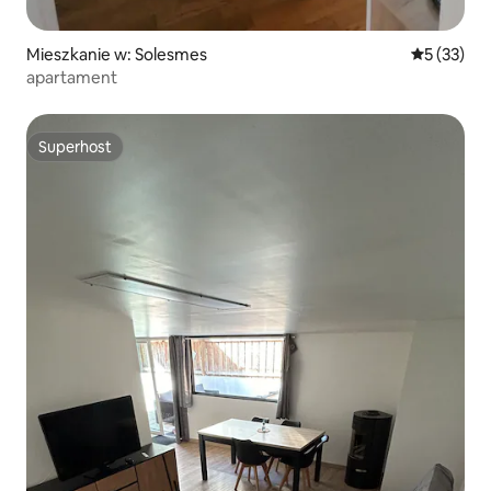
Mieszkanie w: Solesmes
Średnia oce
5 (33)
apartament
Superhost
Superhost