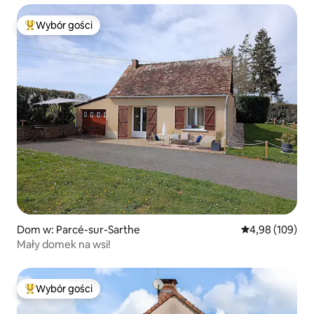
Wybór gości
Najpopularniejsze z kategorii Wybór gości
Dom w: Parcé-sur-Sarthe
Średnia ocena: 
4,98 (109)
Mały domek na wsi!
Wybór gości
Najpopularniejsze z kategorii Wybór gości