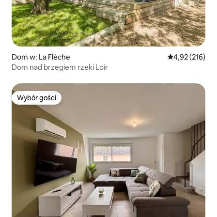
Dom w: La Flèche
Średnia ocena: 
4,92 (216)
Dom nad brzegiem rzeki Loir
Wybór gości
Wybór gości