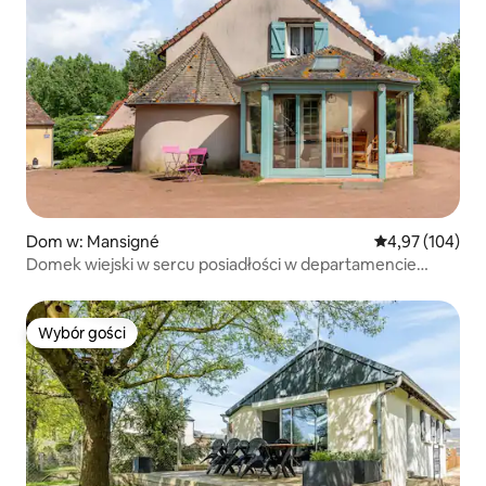
Dom w: Mansigné
Średnia ocena: 
4,97 (104)
Domek wiejski w sercu posiadłości w departamencie
Sarthe
Wybór gości
Wybór gości