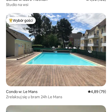
Studio na wsi
Wybór gości
Najpopularniejsze z kategorii Wybór gości
Condo w: Le Mans
Średnia ocena:
4,89 (79)
Zrelaksuj się u bram 24h Le Mans