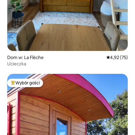
Dom w: La Flèche
Średnia ocena:
4,92 (75)
Ucieczka
Wybór gości
Najpopularniejsze z kategorii Wybór gości