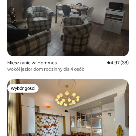
Mieszkanie w: Hommes
Średnia ocena:
4,97 (38)
wokół jezior dom rodzinny dla 4 osób
Wybór gości
Wybór gości