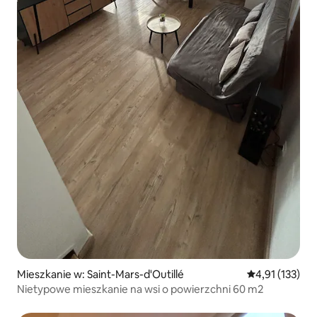
Mieszkanie w: Saint-Mars-d'Outillé
Średnia ocena: 
4,91 (133)
Nietypowe mieszkanie na wsi o powierzchni 60 m2