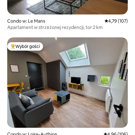
Condo w: Le Mans
Średnia ocena: 
4,79 (107)
Apartament w strzeżonej rezydencji, tor 2 km
Wybór gości
Najpopularniejsze z kategorii Wybór gości
Condo w: Loire-Authion
Średnia ocena: 
4,96 (106)