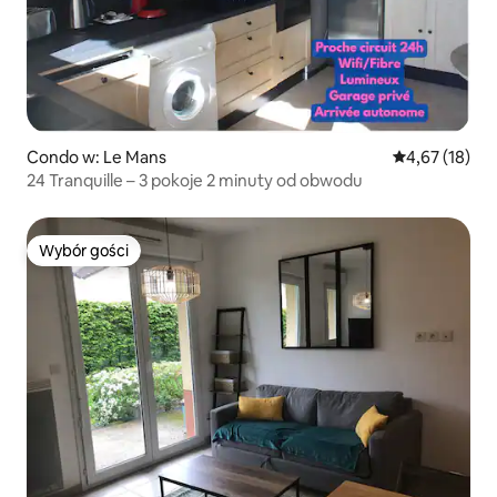
Condo w: Le Mans
Średnia ocena:
4,67 (18)
24 Tranquille – 3 pokoje 2 minuty od obwodu
Wybór gości
Wybór gości