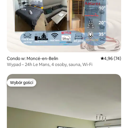
Condo w: Moncé-en-Belin
Średnia ocena:
4,96 (74)
Wypad – 24h Le Mans, 4 osoby, sauna, Wi-Fi
Wybór gości
Wybór gości