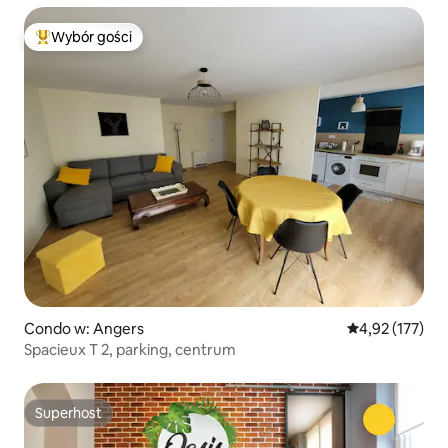
Wybór gości
Najpopularniejsze z kategorii Wybór gości
Condo w: Angers
Średnia ocena: 
4,92 (177)
Spacieux T 2, parking, centrum
Superhost
Superhost