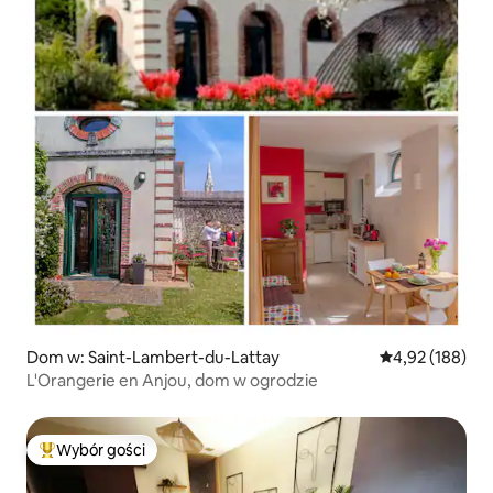
Dom w: Saint-Lambert-du-Lattay
Średnia ocena: 
4,92 (188)
L'Orangerie en Anjou, dom w ogrodzie
Wybór gości
Najpopularniejsze z kategorii Wybór gości