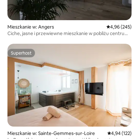
Mieszkanie w: Angers
Średnia ocena: 
4,96 (245)
Ciche, jasne i przewiewne mieszkanie w pobliżu centrum
miasta
Superhost
Superhost
Mieszkanie w: Sainte-Gemmes-sur-Loire
Średnia ocena: 
4,94 (122)