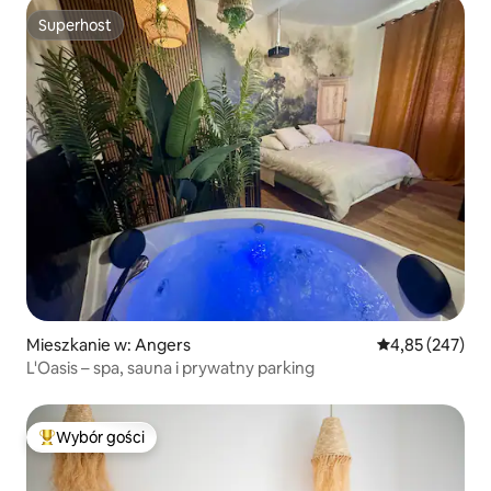
Superhost
Superhost
Mieszkanie w: Angers
Średnia ocena: 
4,85 (247)
L'Oasis – spa, sauna i prywatny parking
Wybór gości
Najpopularniejsze z kategorii Wybór gości