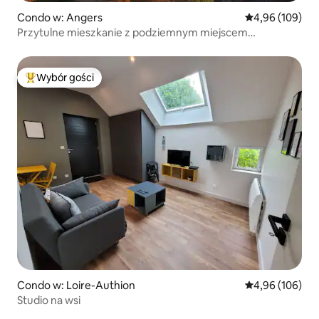
Condo w: Angers
Średnia ocena: 
4,96 (109)
Przytulne mieszkanie z podziemnym miejscem
parkingowym
Wybór gości
Najpopularniejsze z kategorii Wybór gości
Condo w: Loire-Authion
Średnia ocena: 
4,96 (106)
Studio na wsi