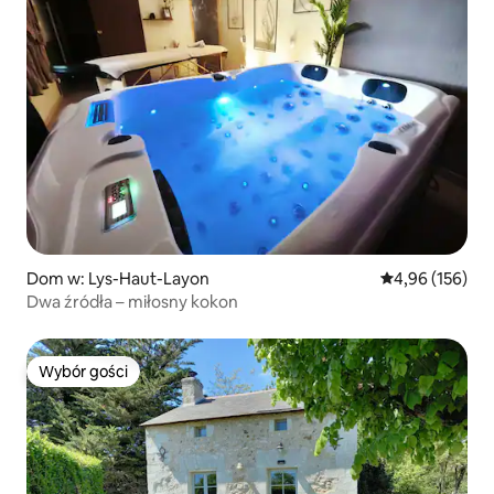
Dom w: Lys-Haut-Layon
Średnia ocena: 
4,96 (156)
Dwa źródła – miłosny kokon
Wybór gości
Wybór gości