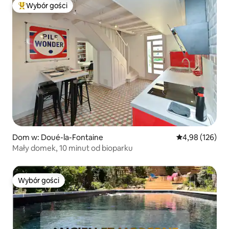
Wybór gości
Najpopularniejsze z kategorii Wybór gości
Dom w: Doué-la-Fontaine
Średnia ocena: 
4,98 (126)
Mały domek, 10 minut od bioparku
Wybór gości
Wybór gości