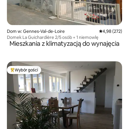
Dom w: Gennes-Val-de-Loire
Średnia ocena: 
4,98 (272)
Domek La Guichardière 2/5 osób + 1 niemowlę
Mieszkania z klimatyzacją do wynajęcia
Wybór gości
Najpopularniejsze z kategorii Wybór gości