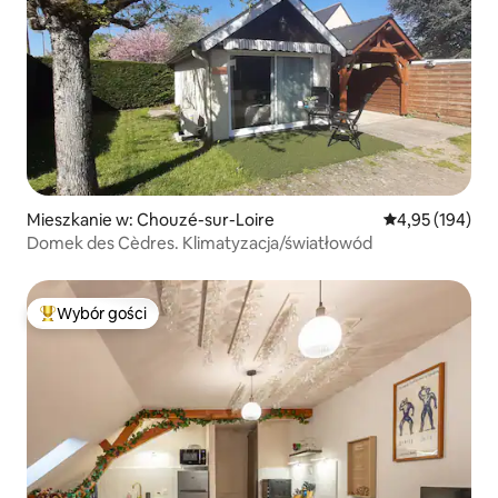
Mieszkanie w: Chouzé-sur-Loire
Średnia ocena: 
4,95 (194)
Domek des Cèdres. Klimatyzacja/światłowód
Wybór gości
Najpopularniejsze z kategorii Wybór gości