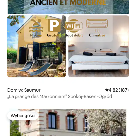
Dom w: Saumur
Średnia ocena: 
4,82 (187)
„La grange des Marronniers” Spokój-Basen-Ogród
Wybór gości
Wybór gości