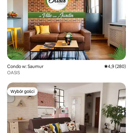
Condo w: Saumur
Średnia ocena:
4,9 (280)
OASIS
Wybór gości
Wybór gości