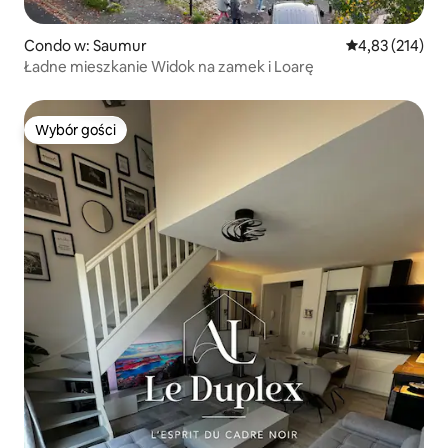
Condo w: Saumur
Średnia ocena: 
4,83 (214)
Ładne mieszkanie Widok na zamek i Loarę
Wybór gości
Wybór gości