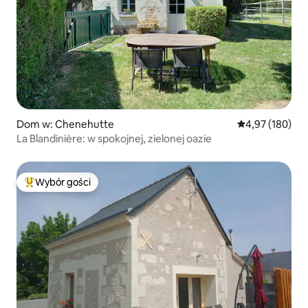
Dom w: Chenehutte
Średnia ocena: 
4,97 (180)
La Blandinière: w spokojnej, zielonej oazie
Wybór gości
Najpopularniejsze z kategorii Wybór gości