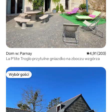
Dom w: Parnay
Średnia ocena: 
4,91 (203)
La P'tite Troglo przytulne gniazdko na zboczu wzgórza
Wybór gości
Wybór gości