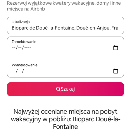
Rezerwuj wyjątkowe kwatery wakacyjne, domy i inne
miejsca na Airbnb
Lokalizacja
Gdy wyniki będą dostępne, możesz poruszać się po nich za pom
Zameldowanie
Wymeldowanie
Szukaj
Najwyżej oceniane miejsca na pobyt
wakacyjny w pobliżu: Bioparc Doué-la-
Fontaine