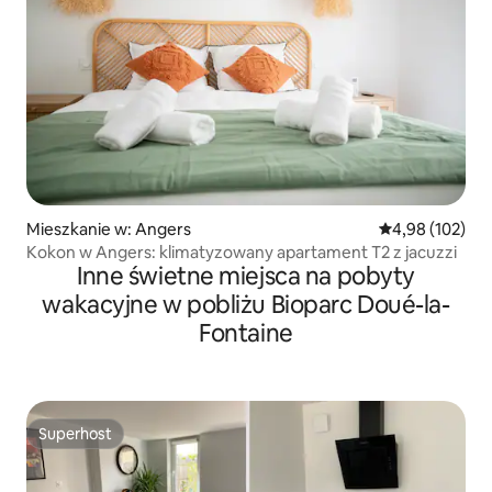
Mieszkanie w: Angers
Średnia ocena: 
4,98 (102)
Kokon w Angers: klimatyzowany apartament T2 z jacuzzi
Inne świetne miejsca na pobyty
wakacyjne w pobliżu Bioparc Doué-la-
Fontaine
Superhost
Superhost