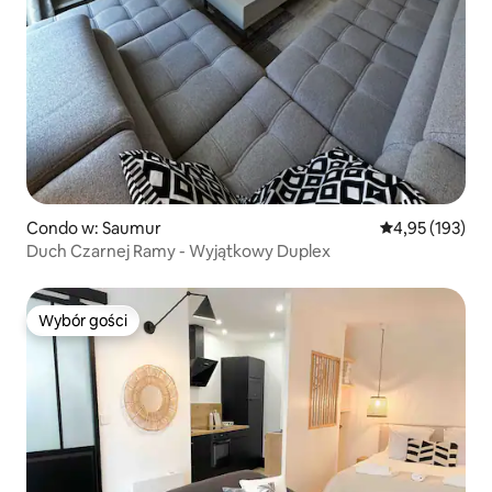
Condo w: Saumur
Średnia ocena: 
4,95 (193)
Duch Czarnej Ramy - Wyjątkowy Duplex
Wybór gości
Wybór gości