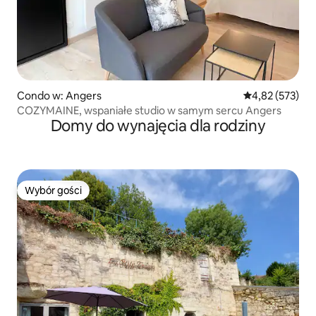
Condo w: Angers
Średnia ocena: 
4,82 (573)
COZYMAINE, wspaniałe studio w samym sercu Angers
Domy do wynajęcia dla rodziny
Wybór gości
Wybór gości