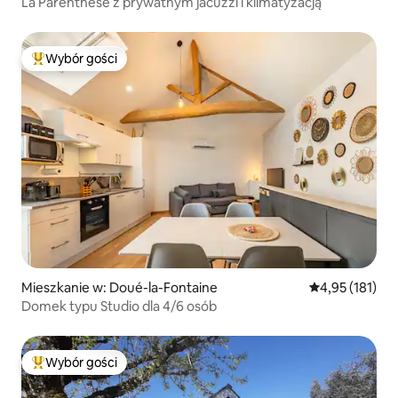
La Parenthèse z prywatnym jacuzzi i klimatyzacją
Wybór gości
Najpopularniejsze z kategorii Wybór gości
Mieszkanie w: Doué-la-Fontaine
Średnia ocena: 
4,95 (181)
Domek typu Studio dla 4/6 osób
Wybór gości
Najpopularniejsze z kategorii Wybór gości