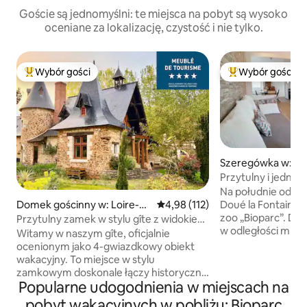
Goście są jednomyślni: te miejsca na pobyt są wysoko
oceniane za lokalizację, czystość i nie tylko.
Wybór gości
Wybór gości
Najpopularniejsze z kategorii Wybór gości
Najpopularniejsze
Szeregówka w: Do
ntaine
Przytulny i jedn
Doué, taras, park
Na południe od S
Doué la Fontaine,
Domek gościnny w: Loire-A
Średnia ocena: 4,98 na 5, liczba 
4,98 (112)
zoo „Bioparc”. Dzielnic
uthion
Przytulny zamek w stylu gîte z widokiem
w odległości mniej
na staw
Witamy w naszym gîte, oficjalnie
Center Parc (bilet
ocenionym jako 4-gwiazdkowy obiekt
winnice, troglodyt
wakacyjny. To miejsce w stylu
dom, weranda, tar
zamkowym doskonale łączy historyczny
Wewnątrz: kuchnia
Popularne udogodnienia w miejscach na
charakter z nowoczesnymi
sofa), sypialnia (łó
udogodnieniami na czas pobytu.
pobyt wakacyjnych w pobliżu: Bioparc