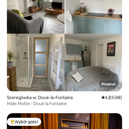
Szeregówka w: Doué-la-Fontaine
Średnia ocena:
4,83 (48)
Małe Motte - Doué la Fontaine
Wybór gości
Najpopularniejsze z kategorii Wybór gości