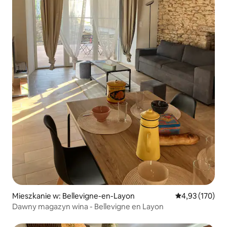
Mieszkanie w: Bellevigne-en-Layon
Średnia ocena: 
4,93 (170)
Dawny magazyn wina - Bellevigne en Layon