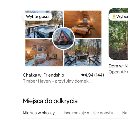
Wybór gości
Wybór
Wybór gości
Najpopul
Dom w: N
Open Air 
Chatka w: Friendship
Średnia ocena: 4,94 na 5
4,94 (144)
Timber Haven – przytulny domek
z jakiem + jacuzzi + kominek
Miejsca do odkrycia
Miejsca w okolicy
Inne rodzaje miejsc pobytu
Na