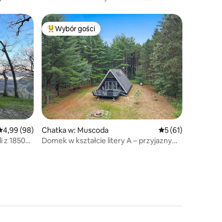
chata + wanna z hydromasażem
Wybór gości
Wybór gości
Najpopularniejsze z kategorii Wybór gości
Średnia ocena: 4,99 na 5, liczba recenzji: 98
4,99 (98)
Chatka w: Muscoda
Średnia ocena: 5 na
5 (61)
i z 1850
Domek w kształcie litery A – przyjazny
dla zwierząt