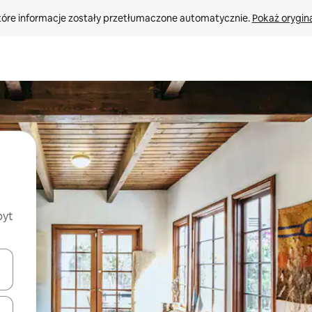
tóre informacje zostały przetłumaczone automatycznie. 
Pokaż orygina
byt
o nich za pomocą klawiszy strzałek w górę i w dół lub przeglądać j