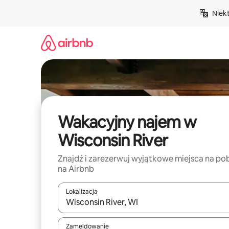
Przejdź
Niek
do
treści
Wakacyjny najem w
Wisconsin River
Znajdź i zarezerwuj wyjątkowe miejsca na po
na Airbnb
Lokalizacja
Gdy wyniki będą dostępne, możesz poruszać się p
Zameldowanie