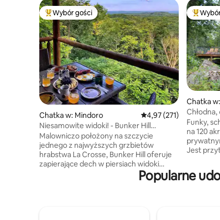
Wybór gości
Wybór
Najpopularniejsze z kategorii Wybór gości
Najpopul
Chatka w
Chłodna, 
Chatka w: Mindoro
Średnia ocena: 4,97 na 5
4,97 (271)
akrach
Funky, sc
Niesamowite widoki! - Bunker Hill
na 120 ak
@HighPointRetreats
Malowniczo położony na szczycie
prywatnym
jednego z najwyższych grzbietów
Jest przy
hrabstwa La Crosse, Bunker Hill oferuje
kwadrato
zapierające dech w piersiach widoki
drewna. O
Popularne udo
w niezrównanym spokoju. Odpręż się
dwupiętr
przy dźwiękach natury i spektakularnych
na ganku,
zachodach słońca, i znajdź inspirację
strychem 
w czystym spokoju. Niezależnie od tego,
spiralnym
czy chcesz spędzić czas relaksując się
podłogam
z rodziną i przyjaciółmi, cieszyć się