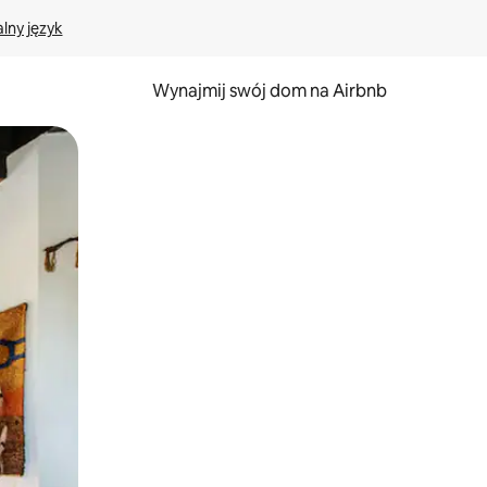
lny język
Wynajmij swój dom na Airbnb
e za pomocą gestów dotykowych lub przesuwania.