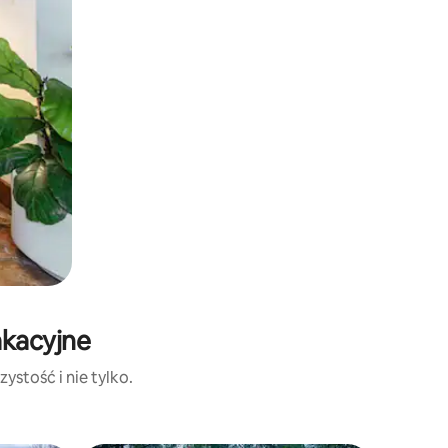
akacyjne
ystość i nie tylko.