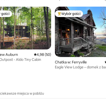
Charm
 gości
Wybór gości
arniejsze z kategorii Wybór gości
Najpopularniejsze z kategorii 
ew Auburn
Średnia ocena: 4,98 na 5, liczba recenzji: 50
4,98 (50)
Outpost - Aldo Tiny Cabin
, liczba recenzji: 144
Chatka w: Ferryville
Eagle View Lodge – domek z bal
roku z wanną z hydromasażem
jciekawsze miejsca w pobliżu