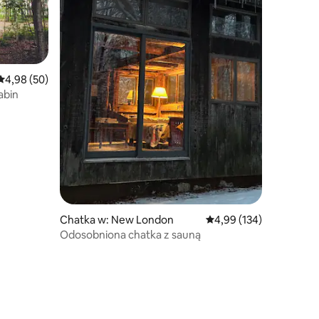
Średnia ocena: 4,98 na 5, liczba recenzji: 50
4,98 (50)
abin
Chatka w: New London
Średnia ocena: 4,99 na 5
4,99 (134)
Odosobniona chatka z sauną