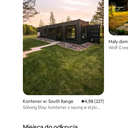
Mały dome
alls
Wolf Cre
the Ridge
Kontener w: South Range
Średnia ocena: 4,98 na 5
4,98 (227)
Sölveig Stay: kontener z sauną w stylu
nordyckim
Miejsca do odkrycia