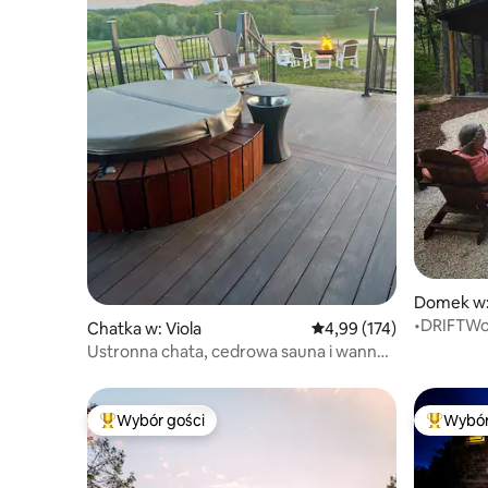
Domek w:
•DRIFTWoo
Chatka w: Viola
Średnia ocena: 4,99 na 5
4,99 (174)
Ustronna chata, cedrowa sauna i wanna
z hydromasażem, prysznic na świeżym
powietrzu
Wybór gości
Wybór
Najpopularniejsze z kategorii Wybór gości
Najpopul