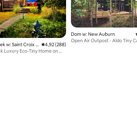
Dom w: New Auburn
Open Air Outpost - Aldo Tiny C
k w: Saint Croix F
Średnia ocena: 4,92 na 5, liczba recenzji: 288
4,92 (288)
ek Luxury Eco-Tiny Home on
, liczba recenzji: 227