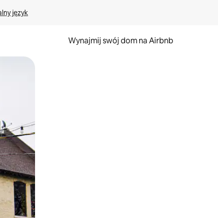
lny język
Wynajmij swój dom na Airbnb
e za pomocą gestów dotykowych lub przesuwania.