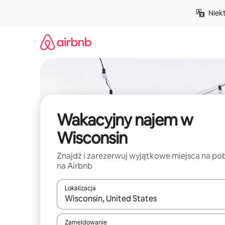
Przejdź
Niek
do
treści
Wakacyjny najem w
Wisconsin
Znajdź i zarezerwuj wyjątkowe miejsca na po
na Airbnb
Lokalizacja
Gdy wyniki będą dostępne, możesz poruszać się p
Zameldowanie