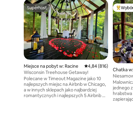
Superhost
Wybór
Superhost
Najpopul
Miejsce na pobyt w: Racine
Średnia ocena: 4,84 na 5
4,84 (816)
Chatka w
Wisconsin Treehouse Getaway!
Niesamowi
Polecane w Timeout Magazine jako 10
@HighPoi
Malownicz
najlepszych miejsc na Airbnb w Chicago,
jednego z
a w innych sklepach jako najbardziej
hrabstwa 
romantycznych i najlepszych 5 Airbnb w
zapierają
Wisconsin, ta przestrzeń oferuje
w niezró
wciągające doświadczenie przyrodnicze,
przy dźwi
z widokiem na strumień i lasy ze
zachodach 
wszystkimi nowoczesnymi
w czystym
udogodnieniami. Wyobraź sobie, że
czy chces
przebywasz w chatce w lesie, aby
z rodziną 