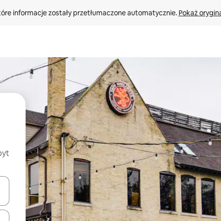
tóre informacje zostały przetłumaczone automatycznie. 
Pokaż orygina
byt
o nich za pomocą klawiszy strzałek w górę i w dół lub przeglądać j