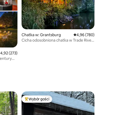
Chatka w: Grantsburg
Średnia ocena: 4,96 na 5
4,96 (780)
Cicha odosobniona chatka w Trade River
Retreat
rednia ocena: 4,92 na 5, liczba recenzji: 273
4,92 (273)
entury
Wybór gości
Wybór gości
Najpopularniejsze z kategorii Wybór gości