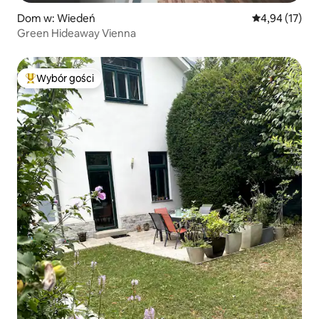
Dom w: Wiedeń
Średnia ocena:
4,94 (17)
Green Hideaway Vienna
Wybór gości
Najpopularniejsze z kategorii Wybór gości