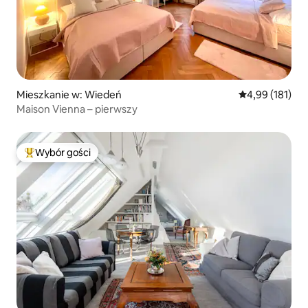
Mieszkanie w: Wiedeń
Średnia ocena: 
4,99 (181)
Maison Vienna – pierwszy
Wybór gości
Najpopularniejsze z kategorii Wybór gości