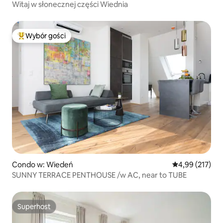
Witaj w słonecznej części Wiednia
Wybór gości
Najpopularniejsze z kategorii Wybór gości
Condo w: Wiedeń
Średnia ocena: 
4,99 (217)
SUNNY TERRACE PENTHOUSE /w AC, near to TUBE
Superhost
Superhost