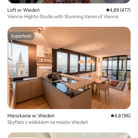
Loft w: Wiedeń
Średnia ocena: 
4,89 (477)
Vienna-Hights-Studio with Stunning Views of Vienna
Superhost
Superhost
Mieszkanie w: Wiedeń
Średnia ocena
4,8 (96)
Skyflats z widokiem na miasto Wiedeń