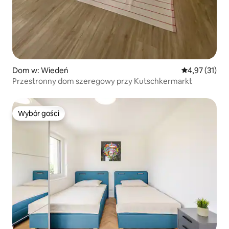
Dom w: Wiedeń
Średnia ocena:
4,97 (31)
Przestronny dom szeregowy przy Kutschkermarkt
Wybór gości
Wybór gości