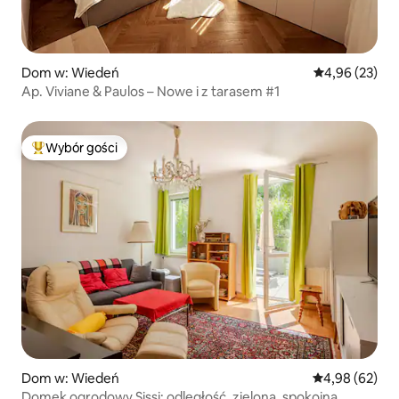
Dom w: Wiedeń
Średnia ocena:
4,96 (23)
Ap. Viviane & Paulos – Nowe i z tarasem #1
Wybór gości
Najpopularniejsze z kategorii Wybór gości
Dom w: Wiedeń
Średnia ocena:
4,98 (62)
Domek ogrodowy Sissi: odległość, zielona, spokojna