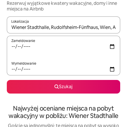
Rezerwuj wyjątkowe kwatery wakacyjne, domy i inne
miejsca na Airbnb
Lokalizacja
Gdy wyniki będą dostępne, możesz poruszać się po nich za pom
Zameldowanie
Wymeldowanie
Szukaj
Najwyżej oceniane miejsca na pobyt
wakacyjny w pobliżu: Wiener Stadthalle
Goście są jednomyślni: te miejsca na pobyt są wysoko