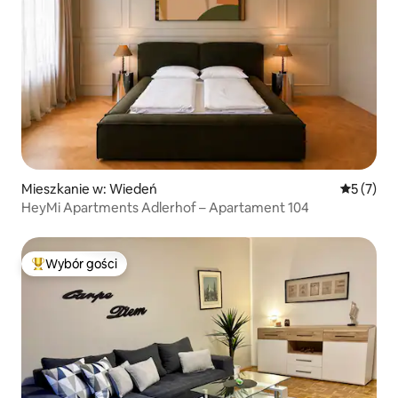
Mieszkanie w: Wiedeń
Średnia oc
5 (7)
HeyMi Apartments Adlerhof – Apartament 104
Wybór gości
Najpopularniejsze z kategorii Wybór gości