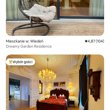
Mieszkanie w: Wiedeń
Średnia ocena: 
4,87 (104)
Dreamy Garden Residence
Wybór gości
Najpopularniejsze z kategorii Wybór gości