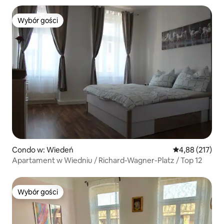
Wybór gości
Wybór gości
Condo w: Wiedeń
Średnia ocena: 
4,88 (217)
Apartament w Wiedniu / Richard-Wagner-Platz / Top 12
Wybór gości
Wybór gości