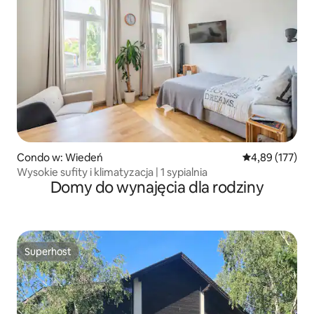
Condo w: Wiedeń
Średnia ocena: 
4,89 (177)
Wysokie sufity i klimatyzacja | 1 sypialnia
Domy do wynajęcia dla rodziny
Superhost
Superhost