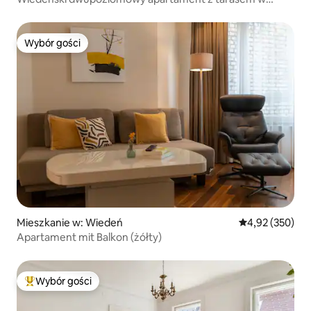
dobrej lokalizacji
Wybór gości
Wybór gości
Mieszkanie w: Wiedeń
Średnia ocena: 
4,92 (350)
Apartament mit Balkon (żółty)
Wybór gości
Najpopularniejsze z kategorii Wybór gości