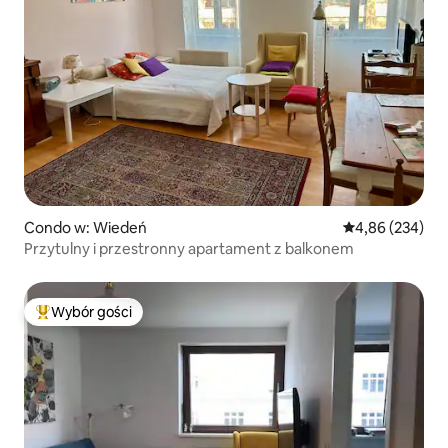
Condo w: Wiedeń
Średnia ocena: 
4,86 (234)
Przytulny i przestronny apartament z balkonem
Wybór gości
Najpopularniejsze z kategorii Wybór gości