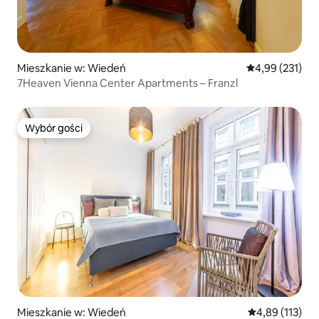
Mieszkanie w: Wiedeń
Średnia ocena: 
4,99 (231)
7Heaven Vienna Center Apartments – Franzl
Wybór gości
Wybór gości
Mieszkanie w: Wiedeń
Średnia ocena: 
4,89 (113)