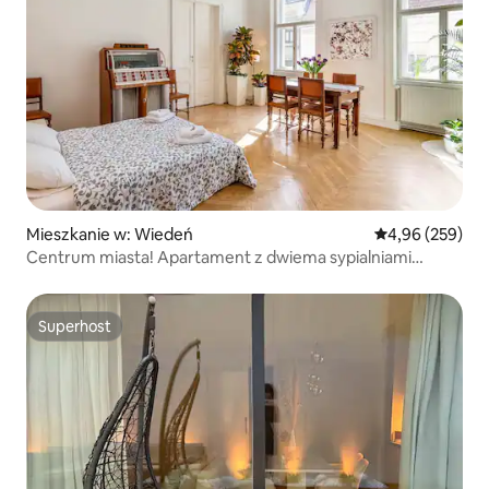
Mieszkanie w: Wiedeń
Średnia ocena: 
4,96 (259)
Centrum miasta! Apartament z dwiema sypialniami
o powierzchni 85 m2.
Superhost
Superhost