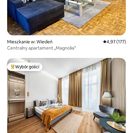
Mieszkanie w: Wiedeń
Średnia ocena: 
4,97 (177)
Centralny apartament „Magnolia”
Wybór gości
Najpopularniejsze z kategorii Wybór gości