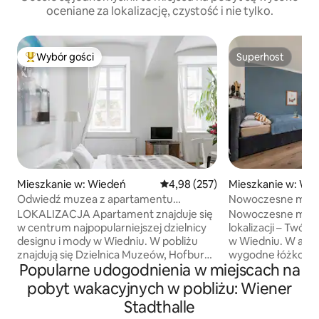
oceniane za lokalizację, czystość i nie tylko.
Wybór gości
Superhost
Najpopularniejsze z kategorii Wybór gości
Superhost
Mieszkanie w: Wiedeń
Średnia ocena: 4,98 na 5, liczba 
4,98 (257)
Mieszkanie w: Wi
Odwiedź muzea z apartamentu
Nowoczesne miesz
w dzielnicy Design District
Balkon i klimatyzac
LOKALIZACJA Apartament znajduje się
Nowoczesne miesz
w centrum najpopularniejszej dzielnicy
lokalizacji – Twó
designu i mody w Wiedniu. W pobliżu
w Wiedniu. W apar
znajdują się Dzielnica Muzeów, Hofburg,
wygodne łóżko typ
Popularne udogodnienia w miejscach na
Muzeum Historii Sztuki, Muzeum Historii
salon z kanapą i t
Naturalnej, Ringstrasse z zabytkowymi
w tym Netflix i w
pobyt wakacyjnych w pobliżu: Wiener
budynkami, wiedeńskie kawiarnie, bary i
kuchnia. W nowoc
Stadthalle
wiele sklepów. Centrum miasta znajduje
znajduje się kabin