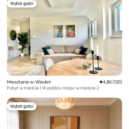
Wybór gości
Wybór gości
Mieszkanie w: Wiedeń
Średnia ocena: 
4,86 (120)
Pobyt w mieście | W pobliżu miejsc w mieście 2
Wybór gości
Wybór gości