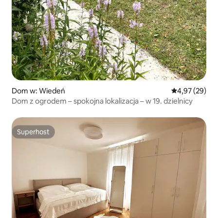
Dom w: Wiedeń
Średnia ocena:
4,97 (29)
Dom z ogrodem – spokojna lokalizacja – w 19. dzielnicy
Superhost
Superhost