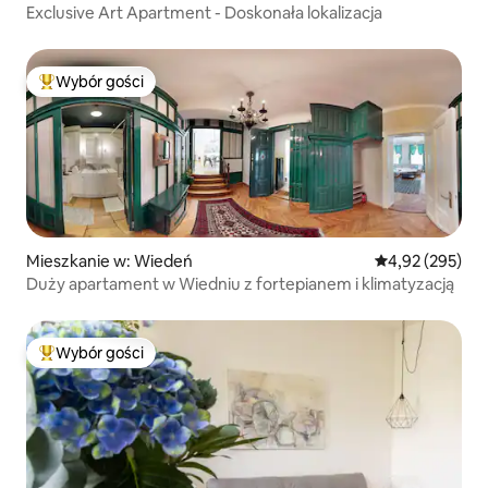
Exclusive Art Apartment - Doskonała lokalizacja
Wybór gości
Najpopularniejsze z kategorii Wybór gości
Mieszkanie w: Wiedeń
Średnia ocena: 
4,92 (295)
Duży apartament w Wiedniu z fortepianem i klimatyzacją
Wybór gości
Najpopularniejsze z kategorii Wybór gości