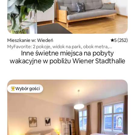
Mieszkanie w: Wiedeń
Średnia ocen
5 (252)
MyFavorite: 2 pokoje, widok na park, obok metra,
Inne świetne miejsca na pobyty
klimatyzacja
wakacyjne w pobliżu Wiener Stadthalle
Wybór gości
Najpopularniejsze z kategorii Wybór gości