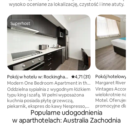
wysoko oceniane za lokalizację, czystość i inne atuty.
Superhost
Superhost
Pokój hotelowy w:
Pokój w hotelu w: Rockingha
Średnia ocena: 4,71 na 5, liczba
4,71 (31)
ver
m
Margaret River To
Modern One Bedroom Apartment in the
Queen Triple
Heart of Rockingham
Vintages Accomm
Oddzielna sypialnia z wygodnym łóżkiem
wielokrotnie nag
typu king i szafą. W pełni wyposażona
Motel. Oferujemy 
kuchnia posiada płytę grzewczą,
promocyjne dla n
piekarnik, ekspres do kawy Nespresso,
Popularne udogodnienia
Queen Triple Studi
pełnowymiarową lodówkę i stół do
urządzonego i p
jadalni, a w części dziennej znajduje się
w aparthotelach: Australia Zachodnia
sercu Margaret Ri
wygodna sofa, stolik kawowy i biurko.
południowo-zacho
W łazience znajdują się udogodnienia do