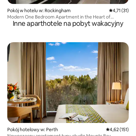
Pokój w hotelu w: Rockingham
Średnia ocena
4,71 (31)
Modern One Bedroom Apartment in the Heart of
Inne aparthotele na pobyt wakacyjny
Rockingham
Pokój hotelowy w: Perth
Średnia ocena: 
4,62 (151)
Nowoczesny apartament typu studio Mounts Bay