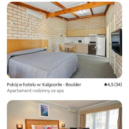
Pokój w hotelu w: Kalgoorlie - Boulder
Średnia ocena
4,5 (34)
Apartament rodzinny ze spa