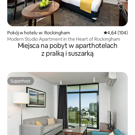
Pokój w hotelu w: Rockingham
Średnia ocena: 
4,64 (104)
Modern Studio Apartment in the Heart of Rockingham
Miejsca na pobyt w aparthotelach
z pralką i suszarką
Superhost
Superhost