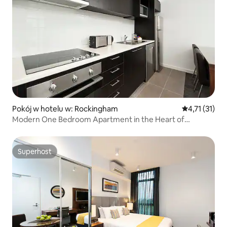
Pokój w hotelu w: Rockingham
Średnia ocena
4,71 (31)
Modern One Bedroom Apartment in the Heart of
Rockingham
Superhost
Superhost