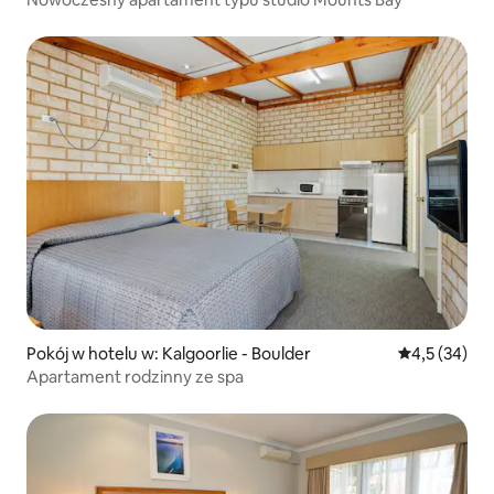
Pokój w hotelu w: Kalgoorlie - Boulder
Średnia ocena
4,5 (34)
Apartament rodzinny ze spa