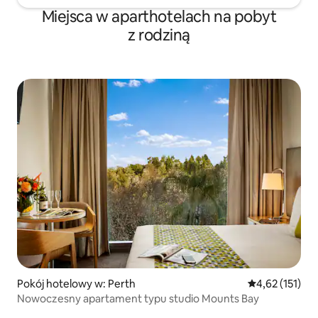
Miejsca w aparthotelach na pobyt
z rodziną
Pokój hotelowy w: Perth
Średnia ocena: 
4,62 (151)
Nowoczesny apartament typu studio Mounts Bay