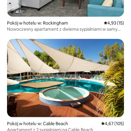
Pokój w hotelu w: Rockingham
Średnia ocena:
4,93 (15)
Nowoczesny apartament z dwiema sypialniami w samym
sercu Rockingham
Pokój w hotelu w: Cable Beach
Średnia ocena: 
4,67 (105)
Apartament z 2 sypialniami na Cable Beach