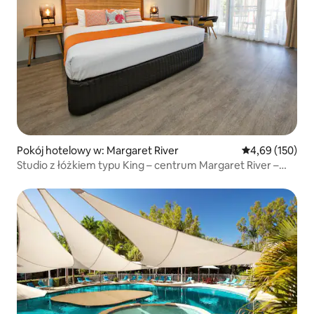
Pokój hotelowy w: Margaret River
Średnia ocena: 
4,69 (150)
Studio z łóżkiem typu King – centrum Margaret River –
motel 4-gwiazdkowy