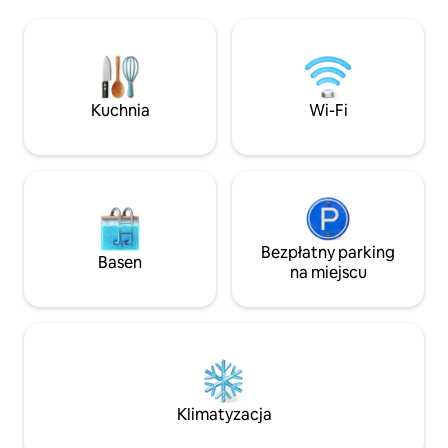
winiarskiego Austr
prania, inne udogodnienia oraz suszarka
dwuminutowy spa
do włosów. Wszystkie apartamenty
sklepów i kawiarni
z jedną sypialnią mają również
Vintages Apartmen
przestronny balkon. Dodatkowa opłata
ulicę z pięknego 
za rozkładaną sofę: 40 USD za noc
rezerwatu leśneg
Wielkość pokoju: 50 m² – dla
Kuchnia
Wi-Fi
najlepszą pozycję 
maksymalnie 3 osób
recenzjach na Tri
Bezpłatny parking
Basen
na miejscu
Klimatyzacja