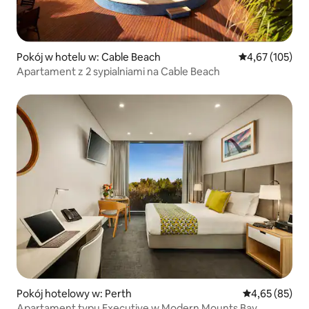
Pokój w hotelu w: Cable Beach
Średnia ocena: 
4,67 (105)
Apartament z 2 sypialniami na Cable Beach
Pokój hotelowy w: Perth
Średnia ocena:
4,65 (85)
Apartament typu Executive w Modern Mounts Bay