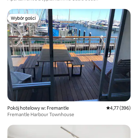
Wybór gości
Wybór gości
Pokój hotelowy w: Fremantle
Średnia ocena: 
4,77 (396)
Fremantle Harbour Townhouse