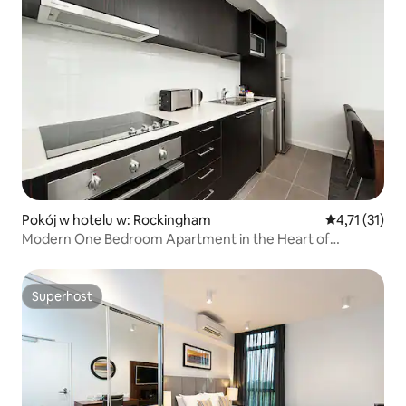
Pokój w hotelu w: Rockingham
Średnia ocena
4,71 (31)
Modern One Bedroom Apartment in the Heart of
Rockingham
Superhost
Superhost