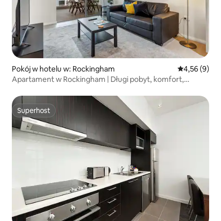
Pokój w hotelu w: Rockingham
Średnia ocena
4,56 (9)
Apartament w Rockingham | Długi pobyt, komfort,
parking
Superhost
Superhost