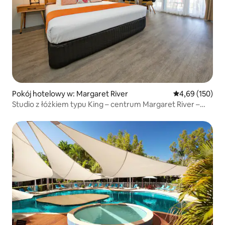
Pokój hotelowy w: Margaret River
Średnia ocena: 
4,69 (150)
Studio z łóżkiem typu King – centrum Margaret River –
motel 4-gwiazdkowy