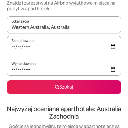
Znajdź i zarezerwuj na Airbnb wyjątkowe miejsca na
pobyt w aparthotelu
Lokalizacja
Gdy wyniki będą dostępne, możesz poruszać się po nich za pom
Zameldowanie
Wymeldowanie
Szukaj
Najwyżej oceniane aparthotele: Australia
Zachodnia
Goście są jednomyślni: te miejsca w aparthotelach są