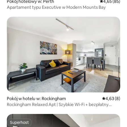
Pokój hotelowy w: Perth
Średnia ocena:
4,65 (85)
Apartament typu Executive w Modern Mounts Bay
Pokój w hotelu w: Rockingham
Średnia ocena
4,63 (8)
Rockingham Relaxed Apt | Szybkie Wi-Fi + bezpłatny
parking
Superhost
Superhost