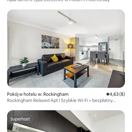
Pokój w hotelu w: Rockingham
Średnia ocena
4,63 (8)
Rockingham Relaxed Apt | Szybkie Wi-Fi + bezpłatny
parking
Superhost
Superhost