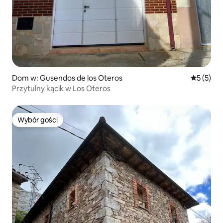
Dom w: Gusendos de los Oteros
Średnia oc
5 (5)
Przytulny kącik w Los Oteros
Wybór gości
Wybór gości