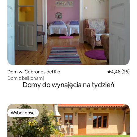
Dom w: Cebrones del Río
Średnia ocena:
4,46 (26)
Dom z balkonami
Domy do wynajęcia na tydzień
Wybór gości
Wybór gości