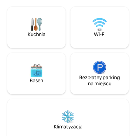
z grillem, gankiem i meblami
fryzjerskie itp.). W pobliżu znajduje się
ogrodowymi. Mamy połączenie
również ogromny p
z Internetem przez Wi-Fi. Łóżeczko
uliczny w strefie z
dziecięce. Na terenie naszej
strefa zakazu park
nieruchomości mile widziane są
6 minut spacerem 
zwierzęta. Otwarte w sierpniu
parking publiczny.
Kuchnia
Wi-Fi
2024 roku. Nieruchomość turystyczna
z licencją JCYL: VUT-LE-1191.
Bezpłatny parking
Basen
na miejscu
Klimatyzacja