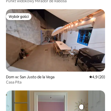
Punkt widokowy Mirador de Rabosa
Wybór gości
Wybór gości
Dom w: San Justo de la Vega
Średnia ocena
4,9 (20)
Casa Pita