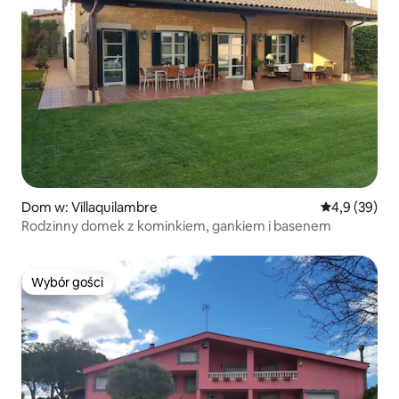
Dom w: Villaquilambre
Średnia ocena
4,9 (39)
Rodzinny domek z kominkiem, gankiem i basenem
Wybór gości
Wybór gości