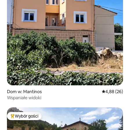
Dom w: Mantinos
Średnia ocena:
4,88 (26)
Wspaniałe widoki
Wybór gości
Najpopularniejsze z kategorii Wybór gości