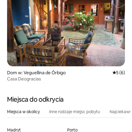
Dom w: Veguellina de Órbigo
Średnia oc
5 (6)
Casa Deogracias
Miejsca do odkrycia
Miejsca w okolicy
Inne rodzaje miejsc pobytu
Najciekawsz
Madryt
Porto