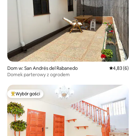
Dom w: San Andrés del Rabanedo
Średnia ocena
4,83 (6)
Domek parterowy z ogrodem
Wybór gości
Najpopularniejsze z kategorii Wybór gości