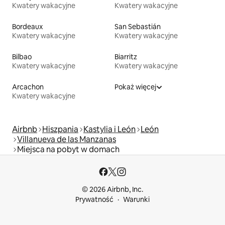
Kwatery wakacyjne
Kwatery wakacyjne
Bordeaux
San Sebastián
Kwatery wakacyjne
Kwatery wakacyjne
Bilbao
Biarritz
Kwatery wakacyjne
Kwatery wakacyjne
Arcachon
Pokaż więcej
Kwatery wakacyjne
Airbnb
Hiszpania
Kastylia i León
León
Villanueva de las Manzanas
Miejsca na pobyt w domach
© 2026 Airbnb, Inc.
Prywatność
Warunki