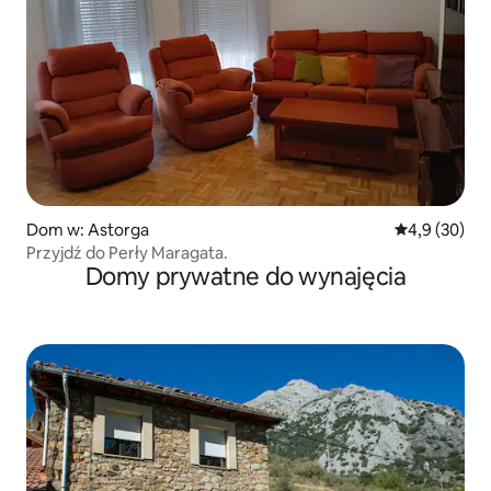
Dom w: Astorga
Średnia ocena
4,9 (30)
Przyjdź do Perły Maragata.
Domy prywatne do wynajęcia