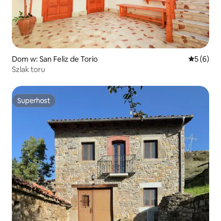
Dom w: San Feliz de Torío
Średnia oc
5 (6)
Szlak toru
Superhost
Superhost