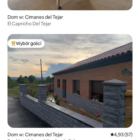
Dom w: Cimanes del Tejar
El Capricho Del Tejar
Wybór gości
Najpopularniejsze z kategorii Wybór gości
Dom w: Cimanes del Tejar
Średnia ocena:
4,93 (57)