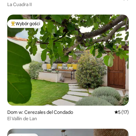
La Cuadra II
Wybór gości
Najpopularniejsze z kategorii Wybór gości
Dom w: Cerezales del Condado
Średnia oce
5 (17)
El Vallín de Lan