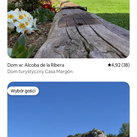
Dom w: Alcoba de la Ribera
Średnia ocena:
4,92 (38)
Dom turystyczny Casa Margón
Wybór gości
Wybór gości