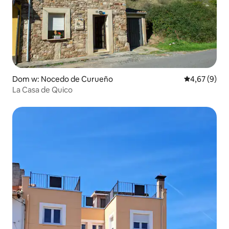
Dom w: Nocedo de Curueño
Średnia ocena
4,67 (9)
La Casa de Quico