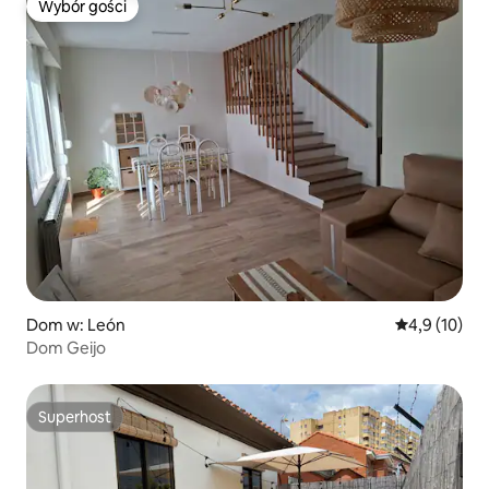
Wybór gości
Wybór gości
Dom w: León
Średnia ocena
4,9 (10)
Dom Geijo
Superhost
Superhost