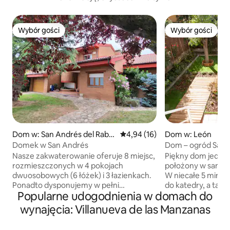
Wybór gości
Wybór gości
Wybór gości
Wybór gości
Dom w: San Andrés del Raba
Średnia ocena: 4,94 na 5, liczba
4,94 (16)
Dom w: León
nedo
Domek w San Andrés
Dom – ogród San 
Nasze zakwaterowanie oferuje 8 miejsc,
Piękny dom jedno
rozmieszczonych w 4 pokojach
położony w samym
dwuosobowych (6 łóżek) i 3 łazienkach.
W niecałe 5 minut
Ponadto dysponujemy w pełni
do katedry, a takż
Popularne udogodnienia w domach do
wyposażoną kuchnią, salonem z
dzielnicy z tapas b
kominkiem na drewno i telewizorem
w mieście. Położon
wynajęcia: Villanueva de las Manzanas
SmartTV oraz ponad 1000 metrów
mieszkalnej z róż
kwadratowych przestrzeni na zewnątrz
w pobliżu (superma