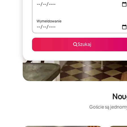
Wymeldowanie
Szukaj
Noug
Goście są jednomyś