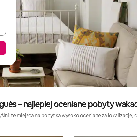
uès – najlepiej oceniane pobyty waka
lni: te miejsca na pobyt są wysoko oceniane za lokalizację, cz