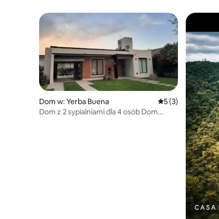
Dom w: Yerba Buena
Średnia ocena: 5 na
5 (3)
Dom z 2 sypialniami dla 4 osób Dom
wiejski w Yerba Buena