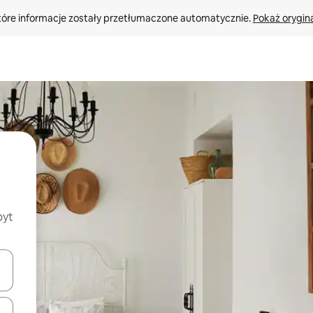
tóre informacje zostały przetłumaczone automatycznie. 
Pokaż orygina
byt
o nich za pomocą klawiszy strzałek w górę i w dół lub przeglądać j