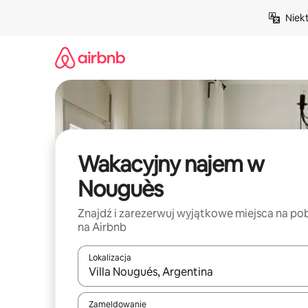
Przejdź
Niek
do
treści
Wakacyjny najem w
Nouguès
Znajdź i zarezerwuj wyjątkowe miejsca na po
na Airbnb
Lokalizacja
Gdy wyniki będą dostępne, możesz poruszać się p
Zameldowanie