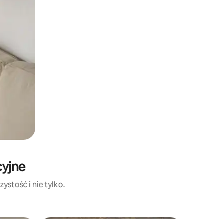
cyjne
ystość i nie tylko.