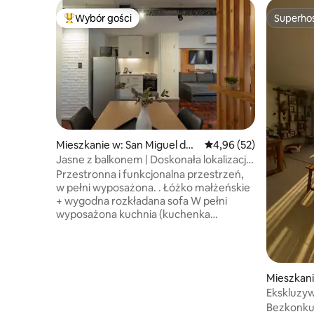
Wybór gości
Superho
Najpopularniejsze z kategorii Wybór gości
Superho
Mieszkanie w: San Miguel de
Średnia ocena: 4,96 na 
4,96 (52)
Tucumán
Jasne z balkonem | Doskonała lokalizacja
| Szybkie Wi-Fi
Przestronna i funkcjonalna przestrzeń,
w pełni wyposażona. . Łóżko małżeńskie
+ wygodna rozkładana sofa W pełni
wyposażona kuchnia (kuchenka
mikrofalowa, lodówka, przybory
kuchenne, toster, piekarnik/kuchenka).
Balkon z widokiem na ulicę z naturalnym
światłem. . -Smart TV .
Mieszkani
Klimatyzator/nagrzewnica . Szybkie
Tucumán
Ekskluzyw
i stabilne Wi-Fi 📍 Doskonała lokalizacja
na miasto
Bezkonkur
w Barrio Norte, blisko wszystkiego: