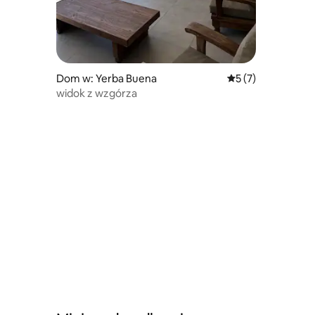
Dom w: Yerba Buena
Średnia ocena: 5 na
5 (7)
widok z wzgórza