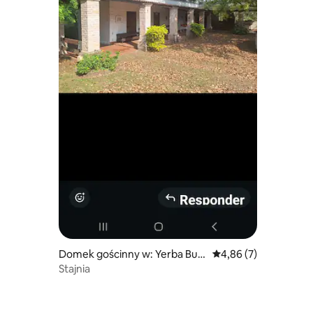
Domek gościnny w: Yerba Bue
Średnia ocena: 4,86 na
4,86 (7)
na
Stajnia