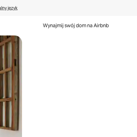
lny język
Wynajmij swój dom na Airbnb
e za pomocą gestów dotykowych lub przesuwania.