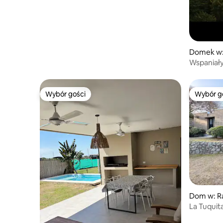
Domek w:
Wspaniały
spektaku
Wybór gości
Wybór g
Wybór gości
Wybór g
Dom w: R
La Tuqui