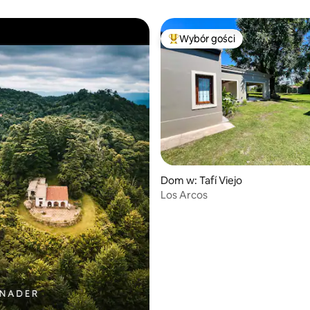
Wybór gości
Najpopularniejsze z kategorii 
 5, liczba recenzji: 3
Dom w: Tafí Viejo
Los Arcos