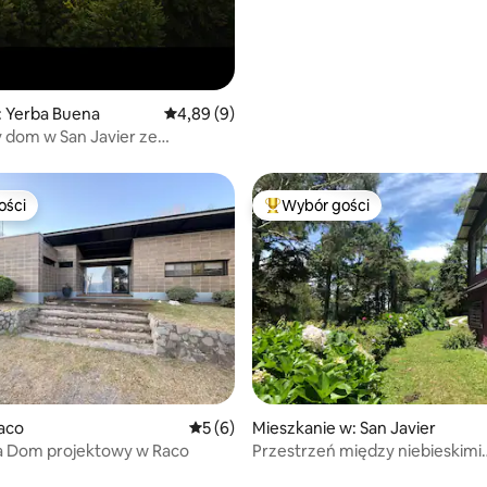
 Yerba Buena
Średnia ocena: 4,89 na 5, liczba recenzji: 9
4,89 (9)
 dom w San Javier ze
larnymi widokami
ości
Wybór gości
ości
Najpopularniejsze z kategorii 
aco
Średnia ocena: 5 na 5, liczba recenzji: 6
5 (6)
Mieszkanie w: San Javier
ta Dom projektowy w Raco
Przestrzeń między niebieskimi
wzgórzami - San Javier