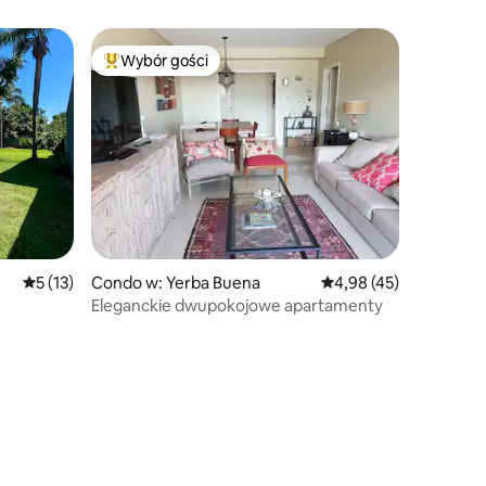
Wybór gości
Wybór gości
Najpopularniejsze z kategorii Wybór gości
Średnia ocena: 5 na 5, liczba recenzji: 13
5 (13)
Condo w: Yerba Buena
Średnia ocena: 4,98 na 
4,98 (45)
Eleganckie dwupokojowe apartamenty