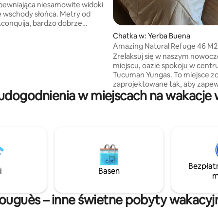
pewniająca niesamowite widoki
ze wschody słońca. Metry od
conquija, bardzo dobrze
owane i łatwo dostępne,
Chatka w: Yerba Buena
la tych, którzy przyjeżdżają w
Amazing Natural Refuge 46 M2
rystycznych, jak i biznesowych.
Zrelaksuj się w naszym nowoc
lementów tego miejsca został
miejscu, oazie spokoju w cent
owany tak, aby stworzyć
Tucuman Yungas. To miejsce zo
ą i cichą przestrzeń, z idealnym
zaprojektowane tak, aby zapew
 do pisania, czytania,
udogodnienia w miejscach na wakacje
całkowity odpoczynek i wszyst
, gotowania, a przede
udogodnienia potrzebne do id
 rozłączenia. Zarówno
wypoczynku. Jeśli szukasz prz
 jak i sztuczne oświetlenie
jesteśmy zaledwie kilka kroków
luczową rolę w tym miejscu.
najlepszych szlaków do trekking
kolarstwa górskiego. Jeśli wolis
gastronomię, jesteśmy tylko 5 
jazdy od tętniącego życiem ce
Bezpłat
Yerba Buena. Czekamy na Cieb
i
Basen
m
niezapomniany wypoczynek, ł
naturę i komfort.
ouguès – inne świetne pobyty wakacyj