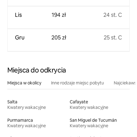
Lis
194 zł
24 st. C
Gru
205 zł
25 st. C
Miejsca do odkrycia
Miejsca w okolicy
Inne rodzaje miejsc pobytu
Najciekawsz
Salta
Cafayate
Kwatery wakacyjne
Kwatery wakacyjne
Purmamarca
San Miguel de Tucumán
Kwatery wakacyjne
Kwatery wakacyjne