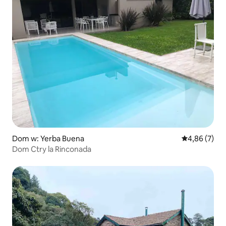
Dom w: Yerba Buena
Średnia ocena
4,86 (7)
Dom Ctry la Rinconada