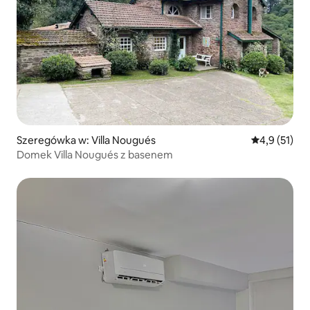
Szeregówka w: Villa Nougués
Średnia ocena
4,9 (51)
Domek Villa Nougués z basenem