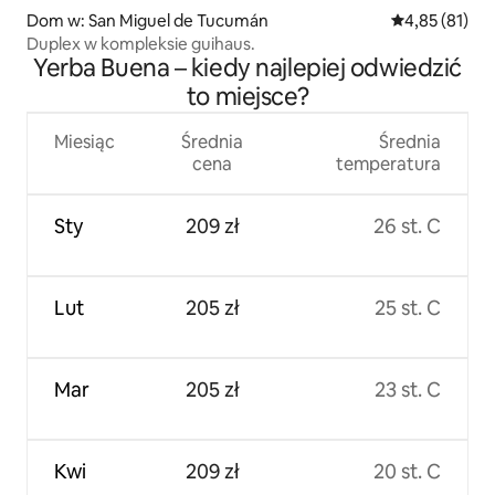
Dom w: San Miguel de Tucumán
Średnia ocena:
4,85 (81)
Duplex w kompleksie guihaus.
Yerba Buena – kiedy najlepiej odwiedzić
to miejsce?
Miesiąc
Średnia
Średnia
cena
temperatura
Sty
209 zł
26 st. C
Lut
205 zł
25 st. C
Mar
205 zł
23 st. C
Kwi
209 zł
20 st. C