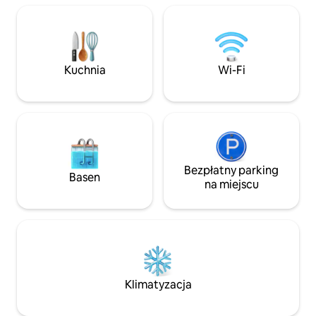
kolarstwa górskieg
gastronomię, jest
jazdy od tętniące
Yerba Buena. Cze
niezapomniany wy
Kuchnia
Wi-Fi
naturę i komfort.
Bezpłatny parking
Basen
na miejscu
Klimatyzacja