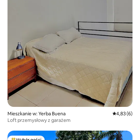
Mieszkanie w: Yerba Buena
Średnia ocena
4,83 (6)
Loft przemysłowy z garażem