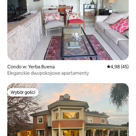
Condo w: Yerba Buena
Średnia ocena:
4,98 (45)
Eleganckie dwupokojowe apartamenty
Wybór gości
Wybór gości