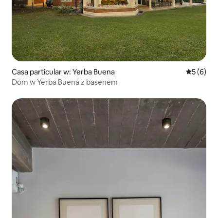
Casa particular w: Yerba Buena
Średnia oc
5 (6)
Dom w Yerba Buena z basenem