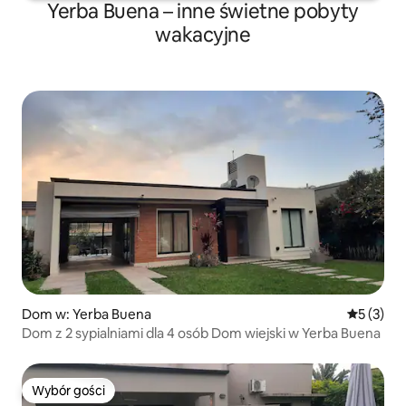
Yerba Buena – inne świetne pobyty
wakacyjne
Dom w: Yerba Buena
Średnia oc
5 (3)
Dom z 2 sypialniami dla 4 osób Dom wiejski w Yerba Buena
Wybór gości
Wybór gości