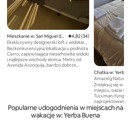
Mieszkanie w: San Miguel de
Średnia ocena: 4,82 na 5, liczba
4,82 (34)
Tucumán
Ekskluzywny designerski loft z widokiem
na miasto
Bezkonkurencyjna lokalizacja u podnóża
Cerro, zapewniająca niesamowite widoki
i najlepsze wschody słońca. Metry od
Avenida Aconquija, bardzo dobrze
skomunikowane i łatwo dostępne,
Chatka w: Yerba 
zarówno dla tych, którzy przyjeżdżają w
Amazing Natural 
celach turystycznych, jak i biznesowych.
Zrelaksuj się w 
Każdy z elementów tego miejsca został
miejscu, oazie sp
zaprojektowany tak, aby stworzyć
Tucuman Yungas. T
relaksującą i cichą przestrzeń, z
zaprojektowane ta
idealnym wystrojem do pisania, czytania,
Popularne udogodnienia w miejscach na
całkowity odpoczy
medytacji, gotowania, a przede
udogodnienia pot
wakacje w: Yerba Buena
wszystkim rozłączenia. Zarówno
wypoczynku. Jeśli
naturalne, jak i sztuczne oświetlenie
jesteśmy zaledwie
odgrywa kluczową rolę w tym miejscu.
najlepszych szlakó