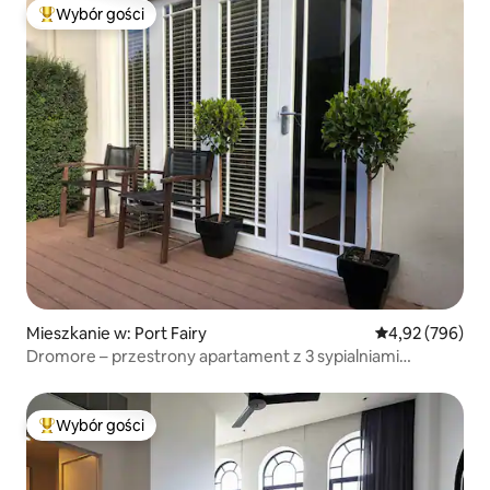
Wybór gości
Najpopularniejsze z kategorii Wybór gości
Mieszkanie w: Port Fairy
Średnia ocena: 
4,92 (796)
Dromore – przestrony apartament z 3 sypialniami
w centrum
Wybór gości
Najpopularniejsze z kategorii Wybór gości