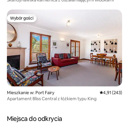
Wybór gości
Wybór gości
Mieszkanie w: Port Fairy
Średnia ocena: 
4,91 (243)
Apartament Bliss Central z łóżkiem typu King
Miejsca do odkrycia