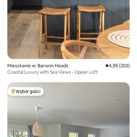
Mieszkanie w: Barwon Heads
Średnia ocena: 
4,95 (202)
Coastal Luxury with Sea Views - Upper Loft
Wybór gości
Najpopularniejsze z kategorii Wybór gości