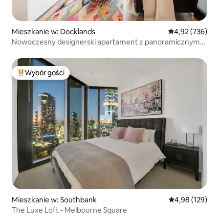
Mieszkanie w: Docklands
Średnia ocena: 
4,92 (736)
Nowoczesny designerski apartament z panoramicznym
widokiem na portu
Wybór gości
Najpopularniejsze z kategorii Wybór gości
Mieszkanie w: Southbank
Średnia ocena: 
4,98 (129)
The Luxe Loft - Melbourne Square