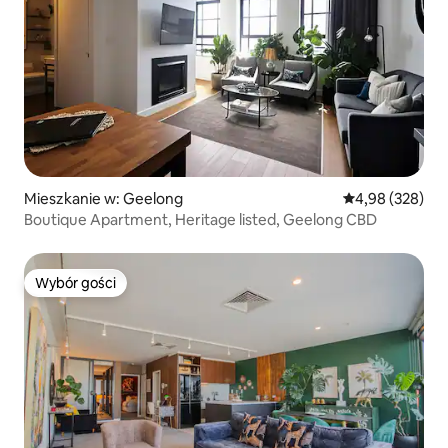
Mieszkanie w: Geelong
Średnia ocena: 
4,98 (328)
Boutique Apartment, Heritage listed, Geelong CBD
Wybór gości
Wybór gości