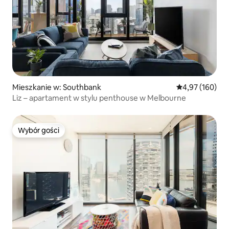
Mieszkanie w: Southbank
Średnia ocena: 
4,97 (160)
Liz – apartament w stylu penthouse w Melbourne
Wybór gości
Wybór gości