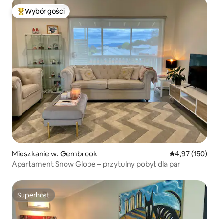
Wybór gości
Najpopularniejsze z kategorii Wybór gości
Mieszkanie w: Gembrook
Średnia ocena: 
4,97 (150)
Apartament Snow Globe – przytulny pobyt dla par
Superhost
Superhost