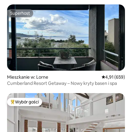
Superhost
Superhost
Mieszkanie w: Lorne
Średnia ocena: 
4,91 (659)
Cumberland Resort Getaway – Nowy kryty basen i spa
Wybór gości
Najpopularniejsze z kategorii Wybór gości