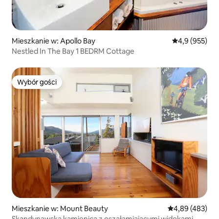
Mieszkanie w: Apollo Bay
Średnia ocena:
4,9 (955)
Nestled In The Bay 1 BEDRM Cottage
Wybór gości
Wybór gości
Mieszkanie w: Mount Beauty
Średnia ocena: 
4,89 (483)
Skandynawska kamienica z oszałamiającymi widokami