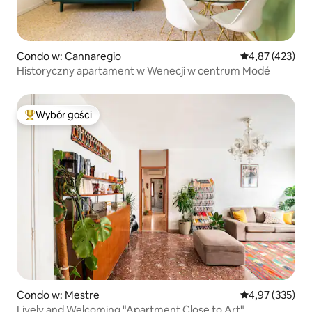
Condo w: Cannaregio
Średnia ocena: 
4,87 (423)
Historyczny apartament w Wenecji w centrum Modé
Wybór gości
Najpopularniejsze z kategorii Wybór gości
Condo w: Mestre
Średnia ocena: 
4,97 (335)
Lively and Welcoming "Apartment Close to Art"