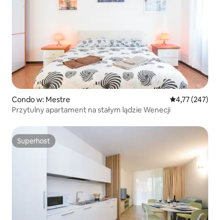
Condo w: Mestre
Średnia ocena: 
4,77 (247)
Przytulny apartament na stałym lądzie Wenecji
Superhost
Superhost