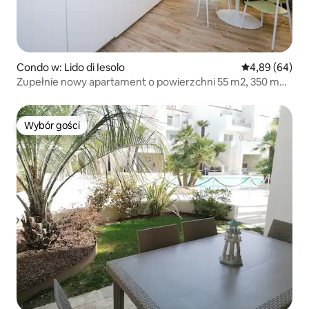
Condo w: Lido di Iesolo
Średnia ocena:
4,89 (64)
Zupełnie nowy apartament o powierzchni 55 m2, 350 m
od morza
Wybór gości
Wybór gości