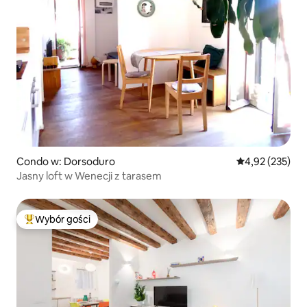
Condo w: Dorsoduro
Średnia ocena: 
4,92 (235)
Jasny loft w Wenecji z tarasem
Wybór gości
Najpopularniejsze z kategorii Wybór gości