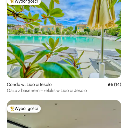
Wybór gości
Najpopularniejsze z kategorii Wybór gości
Condo w: Lido di Iesolo
Średnia oce
5 (14)
Oaza z basenem – relaks w Lido di Jesolo
Wybór gości
Najpopularniejsze z kategorii Wybór gości