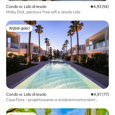
Condo w: Lido di Iesolo
Średnia ocena:
4,93 (54)
Moby Dick, piscina e free wifi a Jesolo Lido
Wybór gości
Wybór gości
Condo w: Lido di Iesolo
Średnia ocena:
4,97 (77)
Casa Flora – projektowanie w śródziemnomorskim
kurorcie