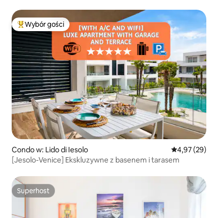
Wybór gości
Najpopularniejsze z kategorii Wybór gości
Condo w: Lido di Iesolo
Średnia ocena:
4,97 (29)
[Jesolo-Venice] Ekskluzywne z basenem i tarasem
Superhost
Superhost