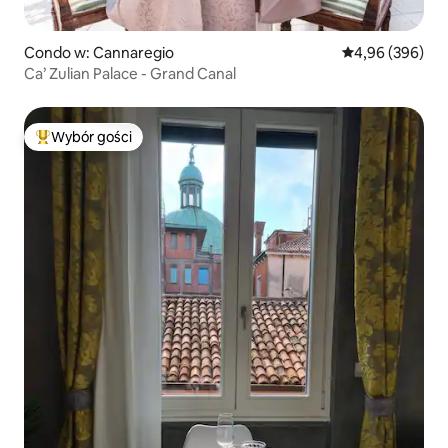
Condo w: Cannaregio
Średnia ocena: 4
4,96 (396)
Ca’ Zulian Palace - Grand Canal
Wybór gości
Najpopularniejsze z kategorii Wybór gości