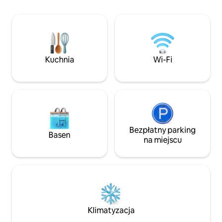
widokiem, gdzie można zjeść kolację
hotelowego. Twoj
pod gwiazdami, a w ciągu dnia posłuchać
udostępnione wyłąc
muzyki klasycznej z pobliskiego
Wenecja to miejsc
konserwatorium muzycznego. Ze
rzadkością: jest ok
względu na problemy alergiczne
są one zbyt strom
gospodarza nie ma możliwości pobytu
dostawy bagażu b
Kuchnia
Wi-Fi
ze zwierzętami - przepraszamy. Numer
apartamentu. Jest przechowalnia
rejestracyjny:027043-LOC-12117
bagażu.
Apartament Ca' Manzoni znajduje się w
zabytkowym pałacu, który pochodzi z
1300 roku, a jego nazwa pochodzi od
ksieni Marianny Manzoni, która w 1762
roku radykalnie go odrestaurowała, jako
tablica pamiątkowa na świadkach fasady.
Bezpłatny parking
Basen
Apartament znajduje się kilka minut
na miejscu
spacerem od Piazza S.Marco i w pobliżu
słynnego teatru La Fenice, w idealnej
pozycji, aby odkryć najbardziej znane,
ale także najbardziej fascynujące i mniej
popularne miejsca wspaniałej Wenecji.
Został niedawno odrestaurowany pod
nadzorem eksperta właściciela Luisy,
Klimatyzacja
zachowując romantyczny wenecki