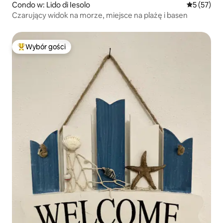
Condo w: Lido di Iesolo
Średnia oce
5 (57)
Czarujący widok na morze, miejsce na plażę i basen
Wybór gości
Najpopularniejsze z kategorii Wybór gości