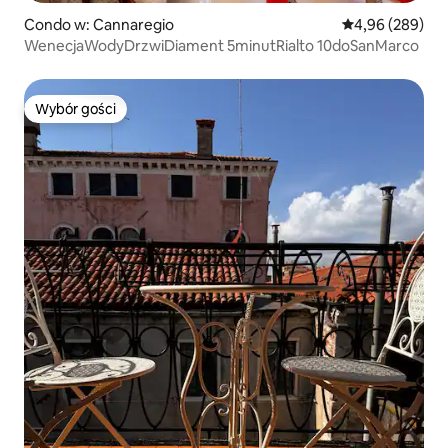
Condo w: Cannaregio
Średnia ocena: 4
4,96 (289)
WenecjaWodyDrzwiDiament 5minutRialto 10doSanMarco
Wybór gości
Wybór gości