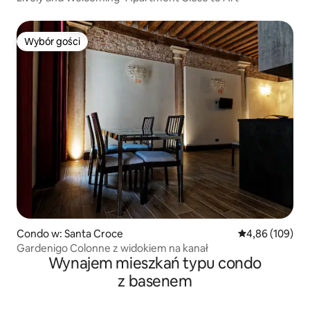
Wybór gości
Wybór gości
Condo w: Santa Croce
Średnia ocena: 
4,86 (109)
Gardenigo Colonne z widokiem na kanał
Wynajem mieszkań typu condo
z basenem