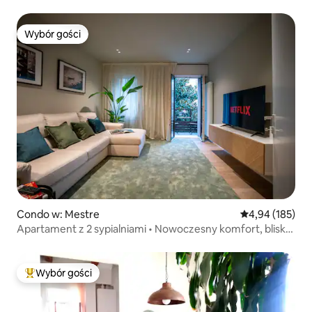
Wybór gości
Wybór gości
Condo w: Mestre
Średnia ocena: 
4,94 (185)
Apartament z 2 sypialniami • Nowoczesny komfort, blisko
Venice
Wybór gości
Najpopularniejsze z kategorii Wybór gości