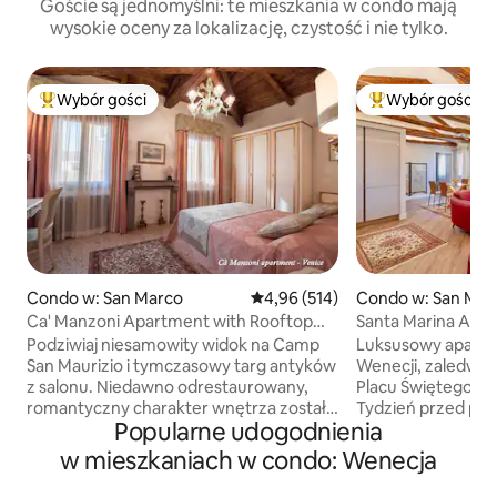
Goście są jednomyślni: te mieszkania w condo mają
wysokie oceny za lokalizację, czystość i nie tylko.
Wybór gości
Wybór gości
Najpopularniejsze z kategorii Wybór gości
Najpopularniejsze
Condo w: San Marco
Średnia ocena: 4,96 na 5, liczba 
4,96 (514)
Condo w: San Mar
Ca' Manzoni Apartment with Rooftop
Santa Marina Apa
Terrace in San Marco
Podziwiaj niesamowity widok na Camp
Luksusowy apart
San Maurizio i tymczasowy targ antyków
Wenecji, zaledwie
z salonu. Niedawno odrestaurowany,
Placu Świętego Mar
romantyczny charakter wnętrza został
Tydzień przed prz
Popularne udogodnienia
zachowany, tak jak to określa oryginalny
poproszony(-a) o 
kominek i sufit z drewnianymi
dokumentu tożsam
w mieszkaniach w condo: Wenecja
kratownicami w sypialni. Apartament
o uiszczenie opłat
posiada piękny taras, z fantastycznym
(50 EUR dla grupy)