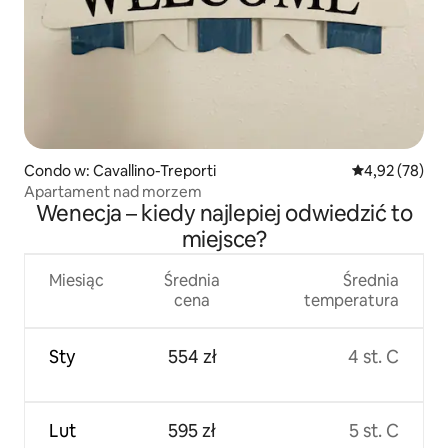
Condo w: Cavallino-Treporti
Średnia ocena:
4,92 (78)
Apartament nad morzem
Wenecja – kiedy najlepiej odwiedzić to
miejsce?
Miesiąc
Średnia
Średnia
cena
temperatura
Sty
554 zł
4 st. C
Lut
595 zł
5 st. C