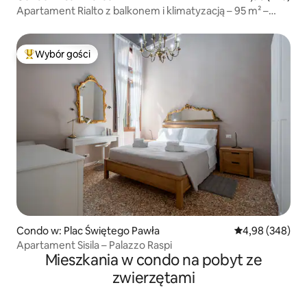
Apartament Rialto z balkonem i klimatyzacją – 95 m² –
pralka/suszarka
Wybór gości
Najpopularniejsze z kategorii Wybór gości
Condo w: Plac Świętego Pawła
Średnia ocena: 4
4,98 (348)
Apartament Sisila – Palazzo Raspi
Mieszkania w condo na pobyt ze
zwierzętami