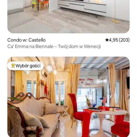
Condo w: Castello
Średnia ocena: 
4,95 (203)
Ca' Emma na Biennale – Twój dom w Wenecji
Wybór gości
Najpopularniejsze z kategorii Wybór gości