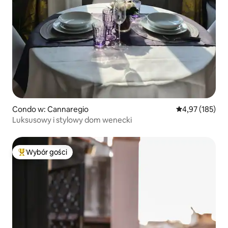
Condo w: Cannaregio
Średnia ocena: 
4,97 (185)
Luksusowy i stylowy dom wenecki
Wybór gości
Najpopularniejsze z kategorii Wybór gości