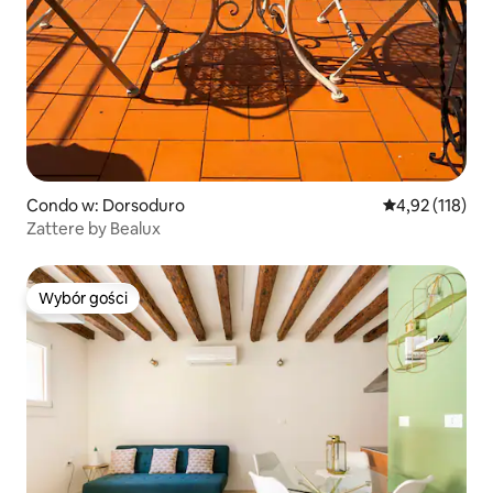
Condo w: Dorsoduro
Średnia ocena: 
4,92 (118)
Zattere by Bealux
Wybór gości
Wybór gości