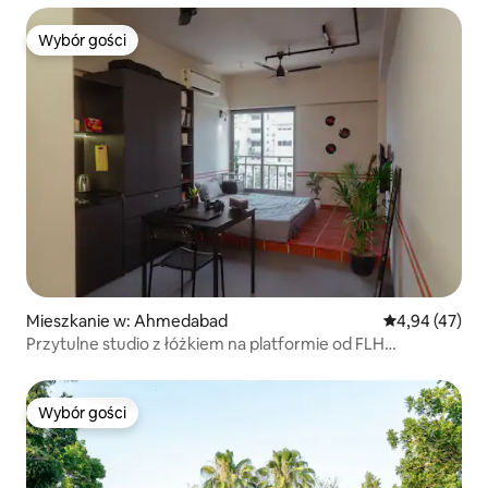
Wybór gości
Wybór gości
Mieszkanie w: Ahmedabad
Średnia ocena:
4,94 (47)
Przytulne studio z łóżkiem na platformie od FLH
Residences
Wybór gości
Wybór gości