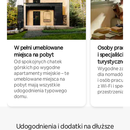
W pełni umeblowane
Osoby pracują
miejsca na pobyt
i specjaliści z
turystycznej
Od spokojnych chatek
górskich po wygodne
Wygodne zakw
apartamenty miejskie – te
dla nomadów 
umeblowane miejsca na
i osób pracując
pobyt mają wszystkie
z Wi-Fi i specja
udogodnienia typowego
przestrzenią do
domu.
Udogodnienia i dodatki na dłuższe