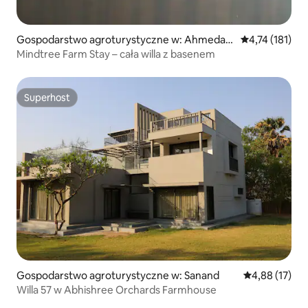
Gospodarstwo agroturystyczne w: Ahmedab
Średnia ocena: 
4,74 (181)
ad
Mindtree Farm Stay – cała willa z basenem
Superhost
Superhost
Gospodarstwo agroturystyczne w: Sanand
Średnia ocena:
4,88 (17)
Willa 57 w Abhishree Orchards Farmhouse